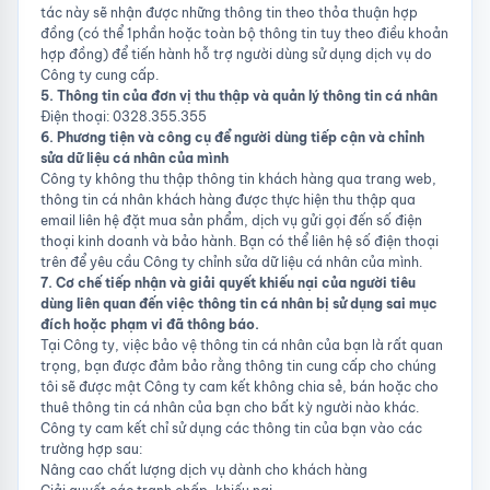
tác này sẽ nhận được những thông tin theo thỏa thuận hợp
đồng (có thể 1phần hoặc toàn bộ thông tin tuy theo điều khoản
hợp đồng) để tiến hành hỗ trợ người dùng sử dụng dịch vụ do
Công ty cung cấp.
5. Thông tin của đơn vị thu thập và quản lý thông tin cá nhân
Điện thoại: 0328.355.355
6. Phương tiện và công cụ để người dùng tiếp cận và chỉnh
sửa dữ liệu cá nhân của mình
Công ty không thu thập thông tin khách hàng qua trang web,
thông tin cá nhân khách hàng được thực hiện thu thập qua
email liên hệ đặt mua sản phẩm, dịch vụ gửi gọi đến số điện
thoại kinh doanh và bảo hành. Bạn có thể liên hệ số điện thoại
trên để yêu cầu Công ty chỉnh sửa dữ liệu cá nhân của mình.
7. Cơ chế tiếp nhận và giải quyết khiếu nại của người tiêu
dùng liên quan đến việc thông tin cá nhân bị sử dụng sai mục
đích hoặc phạm vi đã thông báo.
Tại Công ty, việc bảo vệ thông tin cá nhân của bạn là rất quan
trọng, bạn được đảm bảo rằng thông tin cung cấp cho chúng
tôi sẽ được mật Công ty cam kết không chia sẻ, bán hoặc cho
thuê thông tin cá nhân của bạn cho bất kỳ người nào khác.
Công ty cam kết chỉ sử dụng các thông tin của bạn vào các
trường hợp sau:
Nâng cao chất lượng dịch vụ dành cho khách hàng