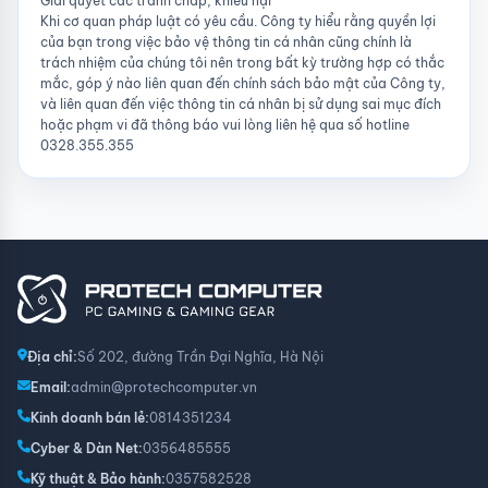
Giải quyết các tranh chấp, khiếu nại
Khi cơ quan pháp luật có yêu cầu. Công ty hiểu rằng quyền lợi
của bạn trong việc bảo vệ thông tin cá nhân cũng chính là
trách nhiệm của chúng tôi nên trong bất kỳ trường hợp có thắc
mắc, góp ý nào liên quan đến chính sách bảo mật của Công ty,
và liên quan đến việc thông tin cá nhân bị sử dụng sai mục đích
hoặc phạm vi đã thông báo vui lòng liên hệ qua số hotline
0328.355.355
Địa chỉ:
Số 202, đường Trần Đại Nghĩa, Hà Nội
Email:
admin@protechcomputer.vn
Kinh doanh bán lẻ:
0814351234
Cyber & Dàn Net:
0356485555
Kỹ thuật & Bảo hành:
0357582528