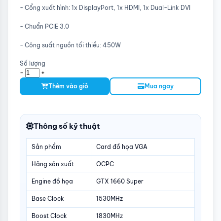
- Cổng xuất hình: 1x DisplayPort, 1x HDMI, 1x Dual-Link DVI
- Chuẩn PCIE 3.0
- Công suất nguồn tối thiểu: 450W
Số lượng
-
+
Thêm vào giỏ
Mua ngay
Thông số kỹ thuật
Sản phẩm
Card đồ họa VGA
Hãng sản xuất
OCPC
Engine đồ họa
GTX 1660 Super
Base Clock
1530MHz
Boost Clock
1830MHz