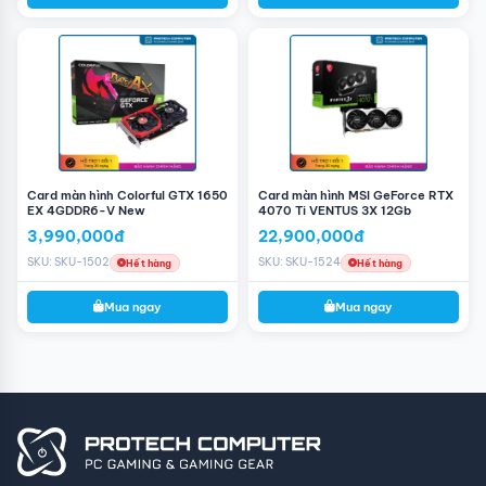
Card màn hình Colorful GTX 1650
Card màn hình MSI GeForce RTX
EX 4GDDR6-V New
4070 Ti VENTUS 3X 12Gb
3,990,000đ
22,900,000đ
SKU: SKU-1502
SKU: SKU-1524
Hết hàng
Hết hàng
Mua ngay
Mua ngay