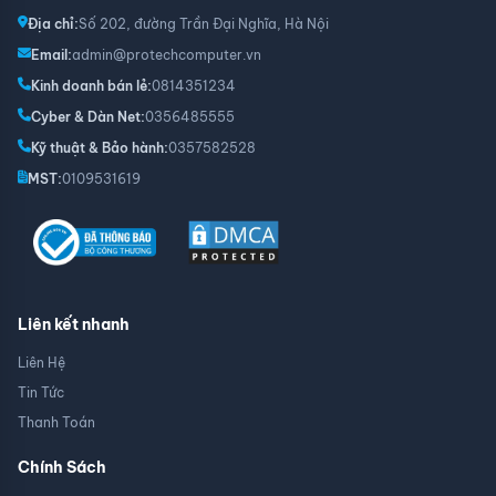
Địa chỉ:
Số 202, đường Trần Đại Nghĩa, Hà Nội
Email:
admin@protechcomputer.vn
Kinh doanh bán lẻ:
0814351234
Cyber & Dàn Net:
0356485555
Kỹ thuật & Bảo hành:
0357582528
MST:
0109531619
Liên kết nhanh
Liên Hệ
Tin Tức
Thanh Toán
Chính Sách