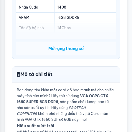
Nhân Cuda
1408
VRAM
6GB GDDR6
Tốc độ bộ nhớ
14Gbps
Memory
336GB/s
Bandwidth
Mở rộng thông số
Fan
Dual Cooling Fan
Cổng kết nối
1x DisplayPort, 1x HDMI, 1x DVI-
D
Mô tả chi tiết
Nguồn yêu cầu
450W
Bạn đang tìm kiếm một card đồ họa mạnh mẽ cho chiếc
máy tính của mình? Hãy thử sử dụng
VGA OCPC GTX
1660 SUPER 6GB DDR6
, sản phẩm chất lượng cao từ
nhà sản xuất uy tín! Hãy cùng
PROTECH
COMPUTER
khám phá những điều thú vị từ Card màn
hình VGA GTX 1660 SUPER 6GB này nhé!
Hiệu suất vượt trội