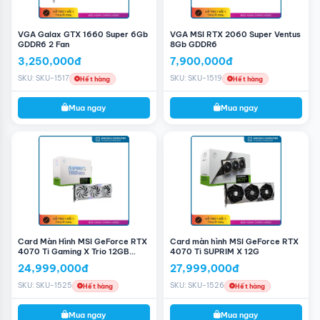
DVI-D
rất đa dạng.
Kết luận
VGA Galax GTX 1660 Super 6Gb
VGA MSI RTX 2060 Super Ventus
Với sự kết hợp hoàn hảo giữa thiết kế đẹp mắt, hiệu ứng
GDDR6 2 Fan
8Gb GDDR6
vượt trội và tính năng tiên tiến,
Card màn hình VGA
3,250,000đ
7,900,000đ
OCPC GTX 1660 SUPER 6GB DDR6
là lựa chọn hàng đầu
cho những người đam mê game và đồ họa chuyên
SKU: SKU-1517
SKU: SKU-1519
Hết hàng
Hết hàng
nghiệp.
Mua ngay
Mua ngay
Card Màn Hình MSI GeForce RTX
Card màn hình MSI GeForce RTX
4070 Ti Gaming X Trio 12GB
4070 Ti SUPRIM X 12G
WHITE
24,999,000đ
27,999,000đ
SKU: SKU-1525
SKU: SKU-1526
Hết hàng
Hết hàng
Mua ngay
Mua ngay