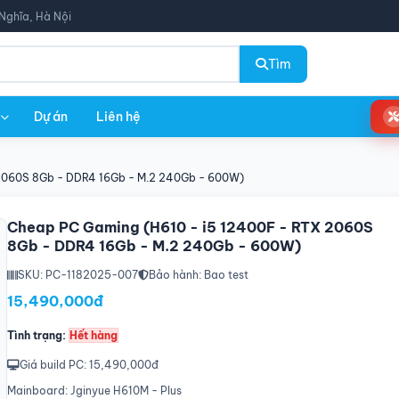
Nghĩa, Hà Nội
Tìm
Dự án
Liên hệ
 2060S 8Gb - DDR4 16Gb - M.2 240Gb - 600W)
Cheap PC Gaming (H610 - i5 12400F - RTX 2060S
8Gb - DDR4 16Gb - M.2 240Gb - 600W)
SKU: PC-1182025-007
Bảo hành: Bao test
15,490,000đ
Tình trạng:
Hết hàng
Giá build PC: 15,490,000đ
Mainboard: Jginyue H610M - Plus