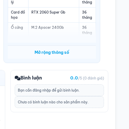
lý
tháng
Card đồ
RTX 2060 Super Gb
36
họa
tháng
Ổ cứng
M.2 Apacer 240Gb
36
tháng
Ram
Jginyue DDR4 16Gb Bus
36
3200
tháng
Mở rộng thông số
Nguồn
Xstar X650 (600W - 80
36
Plus Bronze)
tháng
Vỏ case
Xigmatek View II 3F
12
Bình luận
0.0
/5
(0 đánh giá)
tháng
Bạn cần
đăng nhập
để gửi bình luận.
Chưa có bình luận nào cho sản phẩm này.