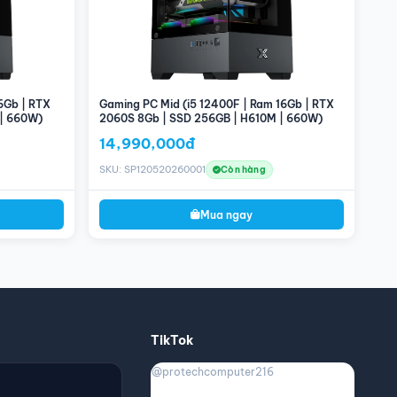
6Gb | RTX
Gaming PC Mid (i5 12400F | Ram 16Gb | RTX
 | 660W)
2060S 8Gb | SSD 256GB | H610M | 660W)
14,990,000đ
SKU: SP120520260001
Còn hàng
Mua ngay
TikTok
@protechcomputer216