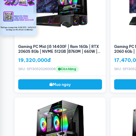
Gaming PC Mid (i5 14400F | Ram 16Gb | RTX
Gaming PC M
2060S 8Gb | NVME 512GB |B760M | 660W |
2060 6Gb |
Màn hình 24'' 100Hz)
hình 24'' 10
19,320,000đ
17,470,
SKU: SP130520260006
SKU: SP1305
Còn hàng
Mua ngay