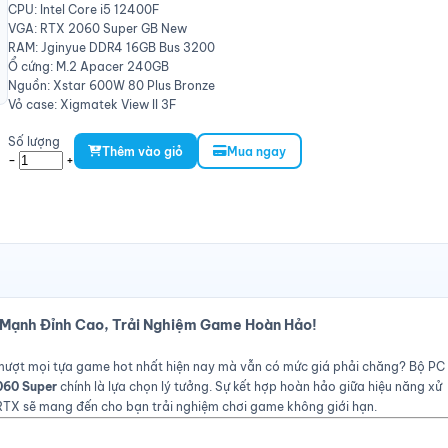
CPU: Intel Core i5 12400F
VGA: RTX 2060 Super GB New
RAM: Jginyue DDR4 16GB Bus 3200
Ổ cứng: M.2 Apacer 240GB
Nguồn: Xstar 600W 80 Plus Bronze
Vỏ case: Xigmatek View II 3F
Số lượng
Thêm vào giỏ
Mua ngay
-
+
 Mạnh Đỉnh Cao, Trải Nghiệm Game Hoàn Hảo!
ượt mọi tựa game hot nhất hiện nay mà vẫn có mức giá phải chăng? Bộ PC
060 Super
chính là lựa chọn lý tưởng. Sự kết hợp hoàn hảo giữa hiệu năng xử
 RTX sẽ mang đến cho bạn trải nghiệm chơi game không giới hạn.