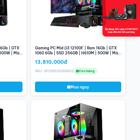
16Gb | GTX
Gaming PC Mid (i3 12100F | Ram 16Gb | GTX
 500W | Màn
1060 6Gb | SSD 256GB | H610M | 500W | Màn
hình 24'' 100Hz)
13,810,000đ
SKU: SP130520260002
Còn hàng
Mua ngay