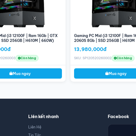
id (i3 12100F | Ram 16Gb | GTX
Gaming PC Mid (i3 12100F | Ram 1
| SSD 256GB | H610M | 660W)
2060S 8Gb | SSD 256GB | H610M
000đ
13,980,000đ
20260003
SKU: SP120520260002
Còn hàng
Còn hàng
Mua ngay
Mua ngay
Liên kết nhanh
Facebook
Liên Hệ
Tin Tức