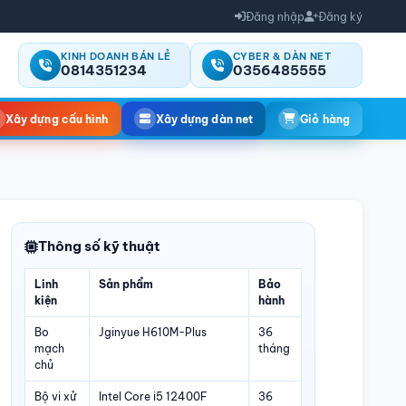
Đăng nhập
Đăng ký
KINH DOANH BÁN LẺ
CYBER & DÀN NET
0814351234
0356485555
Xây dựng cấu hình
Xây dựng dàn net
Giỏ hàng
Thông số kỹ thuật
Linh
Sản phẩm
Bảo
kiện
hành
Bo
Jginyue H610M-Plus
36
mạch
tháng
chủ
Bộ vi xử
Intel Core i5 12400F
36