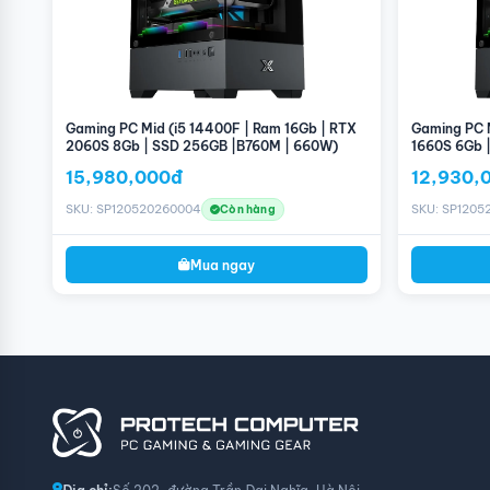
Gaming PC Mid (i5 14400F | Ram 16Gb | RTX
Gaming PC M
2060S 8Gb | SSD 256GB |B760M | 660W)
1660S 6Gb 
15,980,000đ
12,930,
SKU: SP120520260004
SKU: SP1205
Còn hàng
Mua ngay