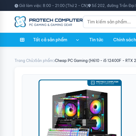
Giờ làm việc: 8:00 - 21:00 (Thứ 2 - CN)
Số 202, đường Trần Đại 
Tất cả sản phẩm
Tin tức
Chính sách
Trang Chủ
Sản phẩm
Cheap PC Gaming (H610 - i5 12400F - RTX