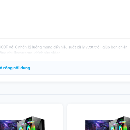
400F với 6 nhân 12 luồng mang đến hiệu suất xử lý vượt trội, giúp bạn chiến
ng như livestream, chỉnh sửa video.
 Super với VRAM 8GB mang lại sức mạnh đồ họa đáng kinh ngạc. Công
, bóng đổ chân thực và tăng tốc độ khung hình, cho bạn trải nghiệm game
ở rộng nội dung
40GB
cho tốc độ khởi động Windows, load game và các ứng dụng nhanh hơn
 nghiệm.
3200MHz giúp bạn thoải mái mở nhiều ứng dụng cùng lúc mà không lo giật
II 3F
không chỉ có vẻ ngoài bắt mắt với mặt kính trong suốt mà còn được
t độ lý tưởng, đảm bảo độ bền.
ết lập đồ họa cao.
 họa, render video chuyên nghiệp
.
i hiệu năng vượt trội.