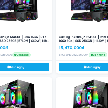
id (i5 13400F | Ram 16Gb | RTX
Gaming PC Mid (i5 12400F | Ram 
 SSD 256GB |B760M | 660W | Màn
1660 6Gb | SSD 256GB | H610M |
0Hz)
hình 24'' 100Hz)
000đ
15,470,000đ
20260005
SKU: SP130520260004
Còn hàng
Còn hàng
Mua ngay
Mua ngay