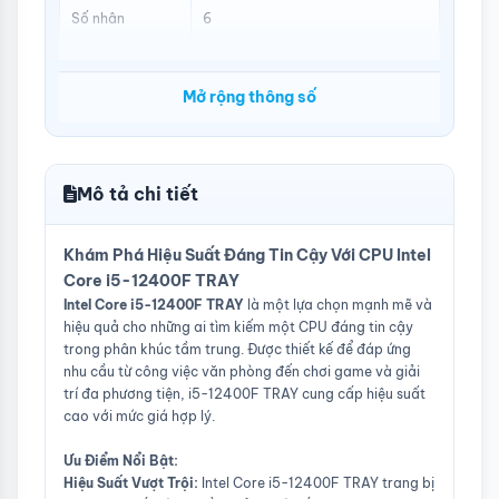
Số nhân
6
Số luồng
12
Mở rộng thông số
Tốc độ cơ bản
Performance-core Max Turbo
Frequency: 4.4 GHz
Performance-core Base
Frequency: 2.50 GHz
Mô tả chi tiết
Cache
18MB
Total L2 Cache: 7.5MB
Khám Phá Hiệu Suất Đáng Tin Cậy Với CPU Intel
Hỗ trợ 64-bit
Có
Core i5-12400F TRAY
Hỗ trợ Siêu
Không
Intel Core i5-12400F TRAY
là một lựa chọn mạnh mẽ và
phân luồng
hiệu quả cho những ai tìm kiếm một CPU đáng tin cậy
trong phân khúc tầm trung. Được thiết kế để đáp ứng
Hỗ trợ bộ nhớ
DDR4 3200 MHz
nhu cầu từ công việc văn phòng đến chơi game và giải
DDR5 4800 MHz
trí đa phương tiện, i5-12400F TRAY cung cấp hiệu suất
Hỗ trợ số kênh
2
cao với mức giá hợp lý.
bộ nhớ
Ưu Điểm Nổi Bật:
Hỗ trợ công
Có
Hiệu Suất Vượt Trội:
Intel Core i5-12400F TRAY trang bị
nghệ ảo hóa