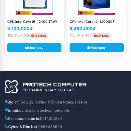
CPU Intel Core i5-12400 TRAY
CPU Intel Core i9-12900KF
5,100,000đ
8,490,000đ
SKU: SKU-1869
SKU: SKU-1933
Hết hàng
Hết hàng
Mua ngay
Mua ngay
Địa chỉ:
Số 202, đường Trần Đại Nghĩa, Hà Nội
Email:
admin@protechcomputer.vn
Kinh doanh bán lẻ:
0814351234
Cyber & Dàn Net:
0356485555