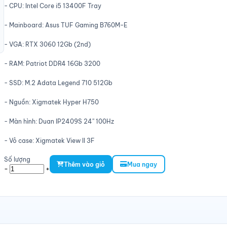
- CPU: Intel Core i5 13400F Tray
- Mainboard: Asus TUF Gaming B760M-E
- VGA: RTX 3060 12Gb (2nd)
- RAM: Patriot DDR4 16Gb 3200
- SSD: M.2 Adata Legend 710 512Gb
- Nguồn: Xigmatek Hyper H750
- Màn hình: Duan IP2409S 24'' 100Hz
- Vỏ case: Xigmatek View II 3F
Số lượng
Thêm vào giỏ
Mua ngay
-
+