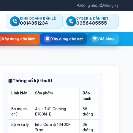
Đăng nhập
Đăng ký
KINH DOANH BÁN LẺ
CYBER & DÀN NET
0814351234
0356485555
Xây dựng cấu hình
Xây dựng dàn net
Giỏ hàng
Thông số kỹ thuật
Linh kiện
Sản phẩm
Bảo
hành
Bo mạch
Asus TUF Gaming
36
chủ
B760M-E
tháng
Bộ vi xử lý
Intel Core i5 13400F
36
Tray
tháng