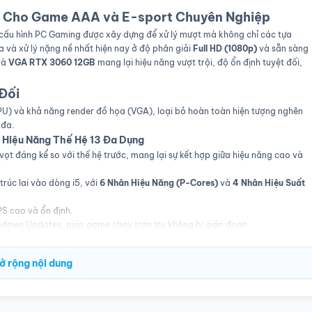
 Cho Game AAA và E-sport Chuyên Nghiệp
 cấu hình PC Gaming được xây dựng để xử lý mượt mà không chỉ các tựa
và xử lý nặng nề nhất hiện nay ở độ phân giải
Full HD (1080p)
và sẵn sàng
và
VGA RTX 3060 12GB
mang lại hiệu năng vượt trội, độ ổn định tuyệt đối,
 Đối
PU) và khả năng render đồ họa (VGA), loại bỏ hoàn toàn hiện tượng nghẽn
 đa.
 – Hiệu Năng Thế Hệ 13 Đa Dụng
ọt đáng kể so với thế hệ trước, mang lại sự kết hợp giữa hiệu năng cao và
rúc lai vào dòng i5, với
6 Nhân Hiệu Năng (P-Cores)
và
4 Nhân Hiệu Suất
S cao và ổn định.
ndows Updates, giúp game chạy trơn tru không bị gián đoạn.
ớn giúp xử lý AI, vật lý, và hiệu ứng trong các tựa game AAA như
Cyberpunk
ở rộng nội dung
 linh kiện khác như VGA và Mainboard.
-hand) – "Chiến Mã" Đồ Họa Đỉnh Cao
 cấu hình này, được coi là
"VGA quốc dân"
cho gaming Full HD và 2K trong
dụng)
là một chiến lược cực kỳ hiệu quả về chi phí để sở hữu hiệu năng mạnh