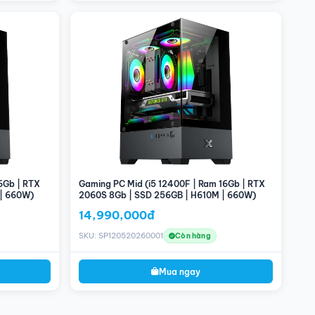
6Gb | RTX
Gaming PC Mid (i5 12400F | Ram 16Gb | RTX
 | 660W)
2060S 8Gb | SSD 256GB | H610M | 660W)
14,990,000đ
SKU: SP120520260001
Còn hàng
Mua ngay