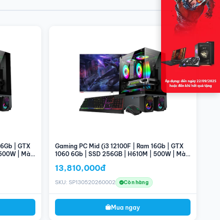
16Gb | GTX
Gaming PC Mid (i3 12100F | Ram 16Gb | GTX
 500W | Màn
1060 6Gb | SSD 256GB | H610M | 500W | Màn
hình 24'' 100Hz)
13,810,000đ
SKU: SP130520260002
Còn hàng
Mua ngay