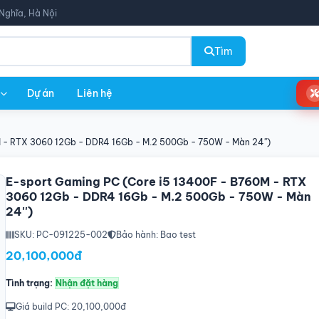
Nghĩa, Hà Nội
Tìm
Dự án
Liên hệ
 - RTX 3060 12Gb - DDR4 16Gb - M.2 500Gb - 750W - Màn 24'')
E-sport Gaming PC (Core i5 13400F - B760M - RTX
3060 12Gb - DDR4 16Gb - M.2 500Gb - 750W - Màn
24'')
SKU: PC-091225-002
Bảo hành: Bao test
20,100,000đ
Tình trạng:
Nhận đặt hàng
Giá build PC: 20,100,000đ