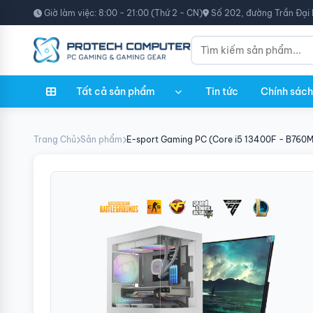
Giờ làm việc: 8:00 - 21:00 (Thứ 2 - CN)
Số 202, đường Trần Đại 
Tất cả sản phẩm
Tin tức
Chính sách
Trang Chủ
Sản phẩm
E-sport Gaming PC (Core i5 13400F - B760M