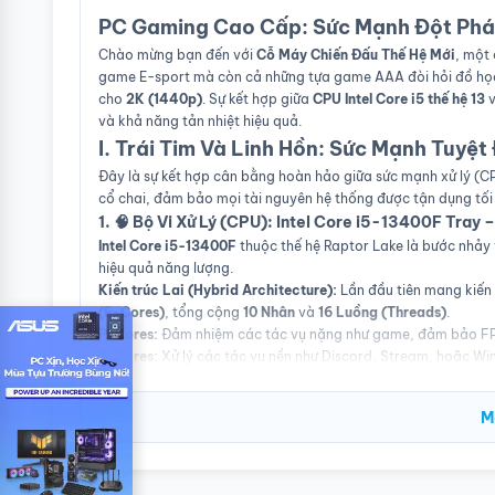
PC Gaming Cao Cấp: Sức Mạnh Đột Phá
Chào mừng bạn đến với
Cỗ Máy Chiến Đấu Thế Hệ Mới
, một
game E-sport mà còn cả những tựa game AAA đòi hỏi đồ họa 
cho
2K (1440p)
. Sự kết hợp giữa
CPU Intel Core i5 thế hệ 13
và khả năng tản nhiệt hiệu quả.
I. Trái Tim Và Linh Hồn: Sức Mạnh Tuyệt
Đây là sự kết hợp cân bằng hoàn hảo giữa sức mạnh xử lý (C
cổ chai, đảm bảo mọi tài nguyên hệ thống được tận dụng tối
1. 🧠 Bộ Vi Xử Lý (CPU): Intel Core i5-13400F Tray
Intel Core i5-13400F
thuộc thế hệ Raptor Lake là bước nhảy v
hiệu quả năng lượng.
Kiến trúc Lai (Hybrid Architecture):
Lần đầu tiên mang kiến t
(E-Cores)
, tổng cộng
10 Nhân
và
16 Luồng (Threads)
.
P-Cores:
Đảm nhiệm các tác vụ nặng như game, đảm bảo FP
E-Cores:
Xử lý các tác vụ nền như Discord, Stream, hoặc Wi
Hiệu năng Gaming:
Tốc độ xung nhịp cao và số lượng luồng l
2077, Hogwarts Legacy
, hay
Diablo IV
một cách xuất sắc.
M
Phiên bản "Tray":
Tối ưu chi phí để tập trung đầu tư vào các
2. 🖼️ Card Đồ Họa (VGA): RTX 3060 12GB (Second
NVIDIA GeForce RTX 3060
là điểm nhấn quan trọng nhất của
nhiều năm. Việc sử dụng phiên bản
second-hand (đã qua sử 