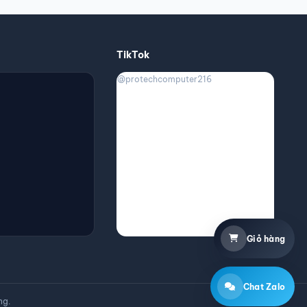
p
TikTok
@protechcomputer216
Giỏ hàng
Chat Zalo
ng.