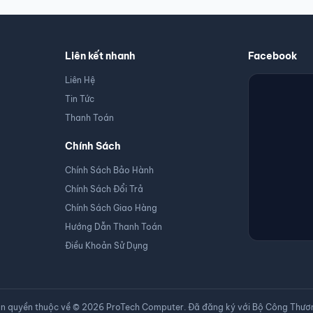
 nhất trong các phiên gaming marathon.
ách
ột
trạm làm việc/sáng tạo nội dung (Content Creation)
mạnh mẽ. Sự kết hợ
Liên kết nhanh
Facebook
t ở 2K (High Settings).
Liên Hệ
z để mang lại lợi thế phản xạ.
đồ họa 3D cơ bản.
Tin Tức
 đây chính là chiếc PC hoàn hảo cho những game thủ muốn trải nghiệm đồ
Thanh Toán
Chính Sách
Chính Sách Bảo Hành
Chính Sách Đổi Trả
Chính Sách Giao Hàng
Hướng Dẫn Thanh Toán
Điều Khoản Sử Dụng
n quyền thuộc về © 2026 ProTech Computer. Đã đăng ký với Bộ Công Thươ