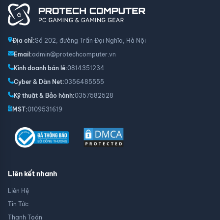
Địa chỉ:
Số 202, đường Trần Đại Nghĩa, Hà Nội
Email:
admin@protechcomputer.vn
Kinh doanh bán lẻ:
0814351234
Cyber & Dàn Net:
0356485555
Kỹ thuật & Bảo hành:
0357582528
MST:
0109531619
Liên kết nhanh
Liên Hệ
Tin Tức
Thanh Toán