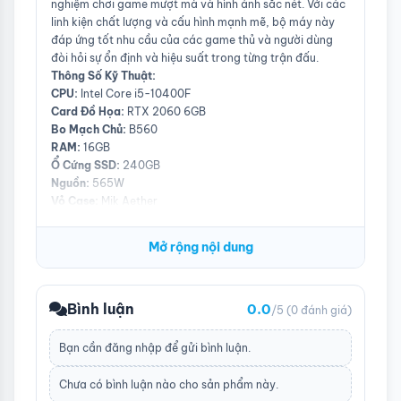
nghiệm chơi game mượt mà và hình ảnh sắc nét. Với các
linh kiện chất lượng và cấu hình mạnh mẽ, bộ máy này
đáp ứng tốt nhu cầu của các game thủ và người dùng
đòi hỏi sự ổn định và hiệu suất trong từng trận đấu.
Thông Số Kỹ Thuật:
CPU:
Intel Core i5-10400F
Card Đồ Họa:
RTX 2060 6GB
Bo Mạch Chủ:
B560
RAM:
16GB
Ổ Cứng SSD:
240GB
Nguồn:
565W
Vỏ Case:
Mik Aether
Tản Nhiệt CPU:
Tản nhiệt khí
Màn Hình:
24 inch 100Hz
Mở rộng nội dung
Ưu Điểm:
Hiệu Năng Vượt Trội:
CPU Intel Core i5-10400F phối
hợp với card đồ họa RTX 2060 6GB mang đến hiệu suất
Bình luận
0.0
mạnh mẽ, cho phép bạn chơi các tựa game AAA ở độ
/5
(0 đánh giá)
phân giải Full HD với cài đặt đồ họa cao, đảm bảo hiệu
suất ổn định và hình ảnh sắc nét.
Bạn cần
đăng nhập
để gửi bình luận.
Bộ Nhớ RAM 16GB:
RAM 16GB cung cấp khả năng đa
nhiệm tốt, cho phép bạn chạy nhiều ứng dụng và trò
Chưa có bình luận nào cho sản phẩm này.
chơi nặng cùng lúc mà không gặp hiện tượng lag hay