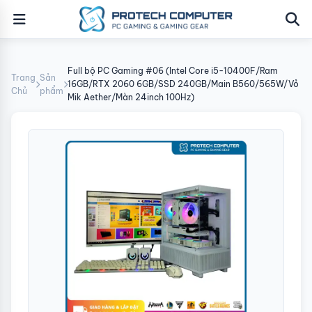
Full bộ PC Gaming #06 (Intel Core i5-10400F/Ram
Trang
Sản
16GB/RTX 2060 6GB/SSD 240GB/Main B560/565W/Vỏ
Chủ
phẩm
Mik Aether/Màn 24inch 100Hz)