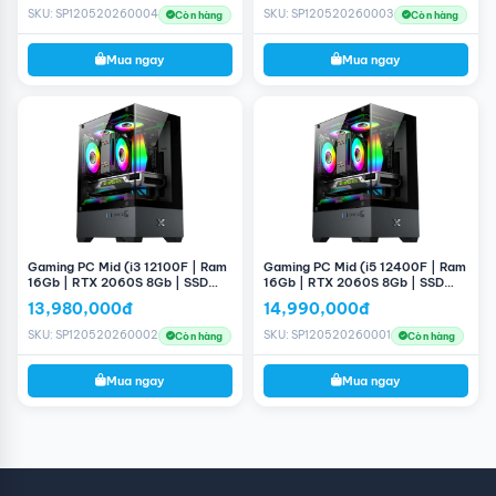
nhạy với thiết lập đồ họa cao, đảm bảo chơi mượt mà
SKU: SP120520260004
SKU: SP120520260003
Còn hàng
Còn hàng
và hiệu quả trong các trận đấu cạnh tranh.
Bộ máy PC Gaming #06 là sự lựa chọn xuất sắc cho
Mua ngay
Mua ngay
những game thủ và người dùng yêu thích hiệu suất cao
và thiết kế hiện đại. Với cấu hình mạnh mẽ và các linh
kiện chất lượng, bộ máy này sẽ đáp ứng mọi nhu cầu
chơi game và giải trí của bạn. Hãy nhanh tay sở hữu để
trải nghiệm hiệu suất đỉnh cao và sự hài lòng trong từng
trò chơi!
Gaming PC Mid (i3 12100F | Ram
Gaming PC Mid (i5 12400F | Ram
16Gb | RTX 2060S 8Gb | SSD
16Gb | RTX 2060S 8Gb | SSD
256GB | H610M | 660W)
256GB | H610M | 660W)
13,980,000đ
14,990,000đ
SKU: SP120520260002
SKU: SP120520260001
Còn hàng
Còn hàng
Mua ngay
Mua ngay