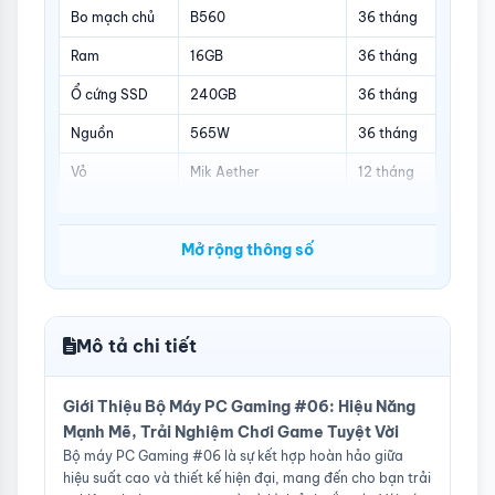
Bo mạch chủ
B560
36 tháng
Ram
16GB
36 tháng
Ổ cứng SSD
240GB
36 tháng
Nguồn
565W
36 tháng
Vỏ
Mik Aether
12 tháng
Tản nhiệt CPU
Tản Nhiệt Khí
12 tháng
Mở rộng thông số
Màn hình
24inch 100Hz
24 tháng
Mô tả chi tiết
Giới Thiệu Bộ Máy PC Gaming #06: Hiệu Năng
Mạnh Mẽ, Trải Nghiệm Chơi Game Tuyệt Vời
Bộ máy PC Gaming #06 là sự kết hợp hoàn hảo giữa
hiệu suất cao và thiết kế hiện đại, mang đến cho bạn trải