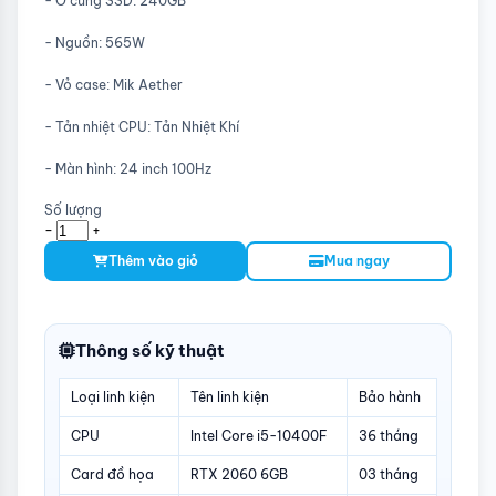
- Ổ cứng SSD: 240GB
- Nguồn: 565W
- Vỏ case: Mik Aether
- Tản nhiệt CPU: Tản Nhiệt Khí
- Màn hình: 24 inch 100Hz
Số lượng
-
+
Thêm vào giỏ
Mua ngay
Thông số kỹ thuật
Loại linh kiện
Tên linh kiện
Bảo hành
CPU
Intel Core i5-10400F
36 tháng
Card đồ họa
RTX 2060 6GB
03 tháng