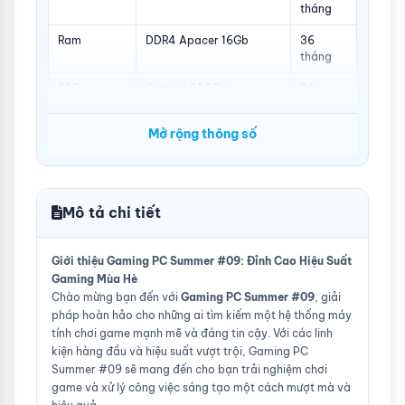
tháng
Ram
DDR4 Apacer 16Gb
36
tháng
SSD
Kimtigo 256Gb
36
tháng
Mở rộng thông số
Nguồn
CM Elite 700W
36
tháng
Vỏ
NYX 3F
12 tháng
Mô tả chi tiết
Tản nhiệt
Tản Nhiệt Khí Tomato
12 tháng
CPU
6300
Giới thiệu Gaming PC Summer #09: Đỉnh Cao Hiệu Suất
Gaming Mùa Hè
Chào mừng bạn đến với
Gaming PC Summer #09
, giải
pháp hoàn hảo cho những ai tìm kiếm một hệ thống máy
tính chơi game mạnh mẽ và đáng tin cậy. Với các linh
kiện hàng đầu và hiệu suất vượt trội, Gaming PC
Summer #09 sẽ mang đến cho bạn trải nghiệm chơi
game và xử lý công việc sáng tạo một cách mượt mà và