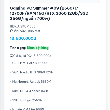
Gaming PC Summer #09 (B660/I7
12700F/RAM 16G/RTX 3060 12Gb/SSD
256G/nguồn 700w)
SKU: SKU-1853
Bảo hành: Bao test
18,500,000đ
Tình trạng:
Nhận đặt hàng
Giá build PC: 18,500,000đ
- CPU: Intel Core i7 12700F
- VGA: Nvidia RTX 3060 12Gb
- Mainboard: Asrock B660M
- Ram: DDR4 Apacer 16Gb
- SSD: Kimtigo 256Gb
- Nguồn: CM Elite 700W