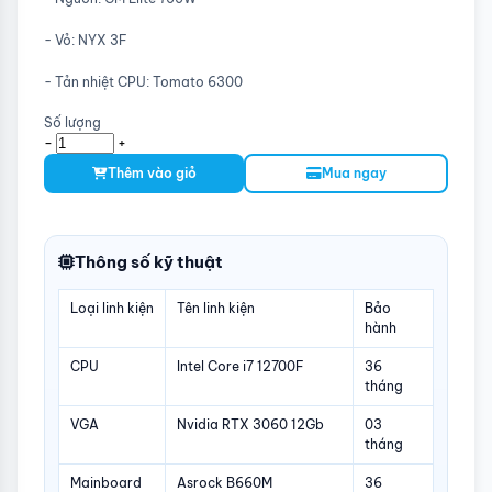
- Vỏ: NYX 3F
- Tản nhiệt CPU: Tomato 6300
Số lượng
-
+
Thêm vào giỏ
Mua ngay
Thông số kỹ thuật
Loại linh kiện
Tên linh kiện
Bảo
hành
CPU
Intel Core i7 12700F
36
tháng
VGA
Nvidia RTX 3060 12Gb
03
tháng
Mainboard
Asrock B660M
36