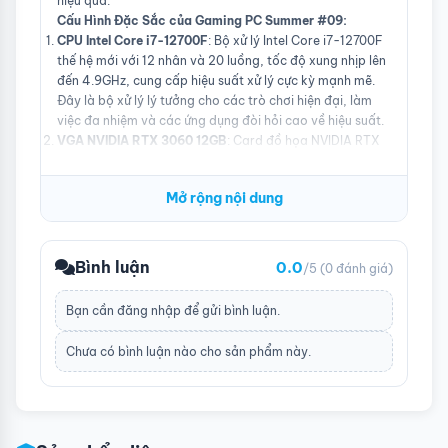
hiệu quả.
Cấu Hình Đặc Sắc của Gaming PC Summer #09:
CPU Intel Core i7-12700F
: Bộ xử lý Intel Core i7-12700F
thế hệ mới với 12 nhân và 20 luồng, tốc độ xung nhịp lên
đến 4.9GHz, cung cấp hiệu suất xử lý cực kỳ mạnh mẽ.
Đây là bộ xử lý lý tưởng cho các trò chơi hiện đại, làm
việc đa nhiệm và các ứng dụng đòi hỏi cao về hiệu suất.
VGA NVIDIA RTX 3060 12GB
: Card đồ họa NVIDIA RTX
3060 với 12GB GDDR6 mang đến khả năng xử lý đồ họa
vượt trội cho các trò chơi 4K và ứng dụng đồ họa. Hỗ
Mở rộng nội dung
trợ công nghệ Ray Tracing và DLSS giúp nâng cao chất
lượng hình ảnh và tốc độ khung hình, đem đến trải
nghiệm chơi game chân thực và sống động.
Mainboard Asrock B660M
: Bo mạch chủ Asrock B660M
Bình luận
0.0
/5
(0 đánh giá)
cung cấp nền tảng vững chắc với hỗ trợ cho các tính
năng tiên tiến như PCIe 4.0, nhiều cổng kết nối, và khả
Bạn cần
đăng nhập
để gửi bình luận.
năng mở rộng linh hoạt. Đây là lựa chọn tuyệt vời để xây
dựng một hệ thống chơi game ổn định và nâng cấp dễ
Chưa có bình luận nào cho sản phẩm này.
dàng.
RAM DDR4 Apacer 16GB
: Với 16GB RAM DDR4, hệ thống
cung cấp khả năng xử lý đa nhiệm mượt mà, đảm bảo
bạn có thể chạy nhiều ứng dụng và trò chơi cùng lúc mà
không gặp phải tình trạng giật lag. Bộ nhớ này giúp cải