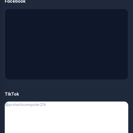
Facebook
TikTok
@protechcomputer216