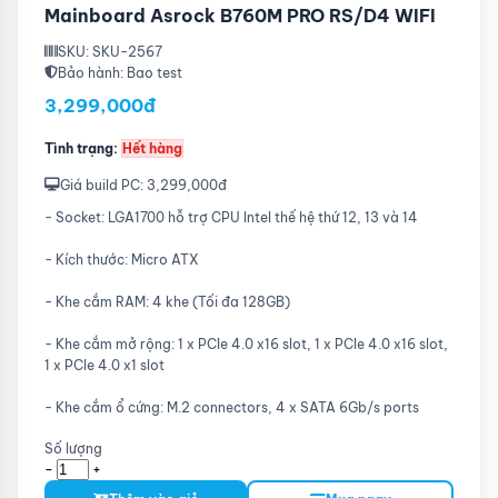
Mainboard Asrock B760M PRO RS/D4 WIFI
SKU: SKU-2567
Bảo hành: Bao test
3,299,000đ
Tình trạng:
Hết hàng
Giá build PC: 3,299,000đ
- Socket: LGA1700 hỗ trợ CPU Intel thế hệ thứ 12, 13 và 14
- Kích thước: Micro ATX
- Khe cắm RAM: 4 khe (Tối đa 128GB)
- Khe cắm mở rộng: 1 x PCIe 4.0 x16 slot, 1 x PCIe 4.0 x16 slot,
1 x PCIe 4.0 x1 slot
- Khe cắm ổ cứng: M.2 connectors, 4 x SATA 6Gb/s ports
Số lượng
-
+