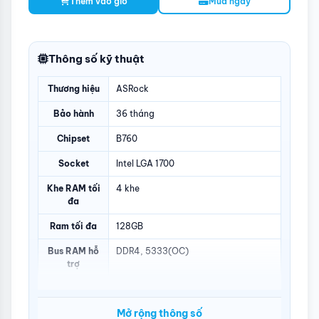
Thêm vào giỏ
Mua ngay
Thông số kỹ thuật
Thương hiệu
ASRock
Bảo hành
36 tháng
Chipset
B760
Socket
Intel LGA 1700
Khe RAM tối
4 khe
đa
Ram tối đa
128GB
Bus RAM hỗ
DDR4, 5333(OC)
trợ
Kích cỡ
Micro ATX
Mainboard
Mở rộng thông số