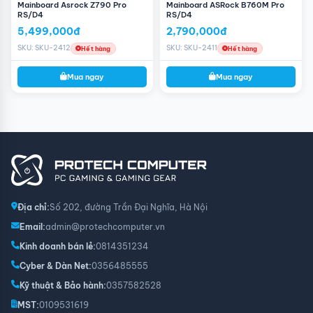
Mainboard Asrock Z790 Pro
Mainboard ASRock B760M Pro
RS/D4
RS/D4
5,499,000đ
2,790,000đ
SKU: SKU-2412
SKU: SKU-2411
Hết hàng
Hết hàng
Mua ngay
Mua ngay
Địa chỉ:
Số 202, đường Trần Đại Nghĩa, Hà Nội
Email:
admin@protechcomputer.vn
Kinh doanh bán lẻ:
0814351234
Cyber & Dàn Net:
0356485555
Kỹ thuật & Bảo hành:
0357582528
MST:
0109531619