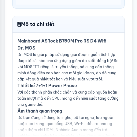
BIOS
128Mb AMI UEFI Legal BIOS with GUI
support
Card âm
7.1 CH HD Audio (Realtek ALC897
Mô tả chi tiết
thanh
Audio Codec)
Nahimic Audio
Mainboard ASRock B760M Pro RS D4 Wifi
Card đồ họa
Intel® Xe Graphics Architecture (Gen
12)
Dr. MOS
1 x HDMI 2.1 TMDS Compatible,
Dr. MOS là giải pháp sử dụng giai đoạn nguồn tích hợp
supports HDCP 2.3 and max.
được tối ưu hóa cho ứng dụng giảm áp suất đồng bộ! So
resolution up to 4K 60Hz
với MOSFET riêng lẻ truyền thống, nó cung cấp thông
1 x DisplayPort 1.4 with DSC
minh dòng điện cao hơn cho mỗi giai đoạn, do đó cung
(compressed), supports HDCP 2.3
cấp kết quả nhiệt tốt hơn và hiệu suất vượt trội.
and max. resolution up to 8K 60Hz /
Thiết kế 7+1+1 Power Phase
5K 120Hz
Với các thành phần chắc chắn và cung cấp nguồn hoàn
Input/Output
2 x Antenna Mounting Points
toàn mượt mà đến CPU, mang đến hiệu suất tăng cường
phía sau
1 x PS/2 Mouse/Keyboard Port
cho game thủ.
1 x HDMI Port
Âm thanh quan trọng
1 x DisplayPort 1.4
Dù bạn đang sử dụng tai nghe, bộ tai nghe, loa ngoài
1 x USB 3.2 Gen1 Type-C Port
3 x USB 3.2 Gen1 Type-A Ports
hoặc loa trong, qua cổng USB, Wi-Fi, đầu ra analog
2 x USB 2.0 Ports
hoặc thậm chí HDMI, Nahimic Audio mang đến trải
1 x RJ-45 LAN Port
nghiệm lắng nghe hấp dẫn nhất, sống động và giàu chi