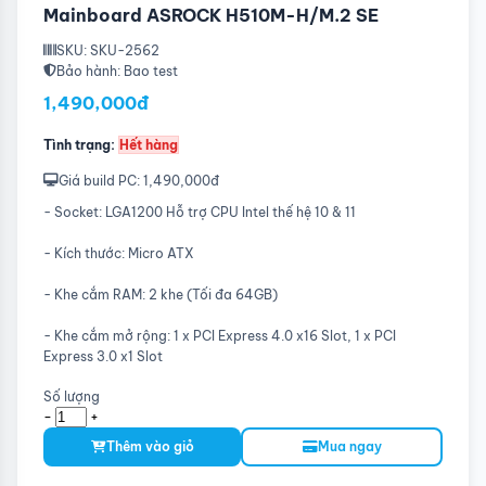
Mainboard ASROCK H510M-H/M.2 SE
SKU: SKU-2562
Bảo hành: Bao test
1,490,000đ
Tình trạng:
Hết hàng
Giá build PC: 1,490,000đ
- Socket: LGA1200 Hỗ trợ CPU Intel thế hệ 10 & 11
- Kích thước: Micro ATX
- Khe cắm RAM: 2 khe (Tối đa 64GB)
- Khe cắm mở rộng: 1 x PCI Express 4.0 x16 Slot, 1 x PCI
Express 3.0 x1 Slot
Số lượng
-
+
Thêm vào giỏ
Mua ngay