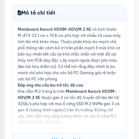
64GB
- Supports Intel® Extreme Memory
Mô tả chi tiết
Profile (XMP) 2.0
Khe cắm
Intel® 11th Gen & 10th Gen Processors:
Mainboard Asrock H510M-HDV/M.2 SE
có kích thước
mở rộng
- 1 x PCIe 4.0 x16 Slot (PCIE1)*
M-ATX 23.1 cm x 19.8 cm phù hợp với nhiều vỏ case máy
Intel® 11th Gen Processors support PCIe
tính lớn nhỏ khác nhau. Thuộc phân khúc bo mạch chủ
4.0 x16
phổ thông nên cách bố trí trên phần mạch ở mức khá cơ
Intel® 10th Gen Processors support PCIe
3.0 x16
bản tuy nhiên kết cấu lại khá chắc chắn với mật độ sợi
Intel® H470 Chipset:
thủy tinh PCB dày đặc. Lớp mạch ngoài được phù màu
- 1 x PCIe 3.0 x1 Slot (PCIE2)*
đen hài hòa thẩm mỹ. Có thể nói rằng đây chính là bo
mạch chủ phù hợp cho các bộ PC Gaming giá rẻ hoặc
Ổ cứng
Total supports 2 x M.2 slots and 4 x
các bộ PC văn phòng.
hỗ trợ
SATA 6Gb/s ports*
Đáp ứng nhu cầu lưu trữ tốc độ cao
Intel® 13th & 12th Gen Processors
Khe cắm M.2 trang bị trên
Mainboard Asrock H510M-
M.2_1 slot (Key M), type
HDV/M.2 SE
thuộc gen 3 có tốc độ truyền dữ liệu lên tới
2242/2260/2280 (supports PCIe 4.0 x4
mode)
32Gb/s phù hợp với mọi ổ cứng SSD M.2 NVMe gen 3 và
Intel® B760 Chipset
gen 4 (tương thích ngược) trên thị trường. Không chỉ
M.2_2 slot (Key M), type
vậy, khe cắm này cũng tương thích với các ổ cứng M.2
2242/2260/2280 (supports PCIe 4.0 x4
SATA3 với tốc độ 6Gb/s.
mode)
Kết nối phổ thông tương thích nhiều thiết bị ngoại vi
4 x SATA 6Gb/s ports
Chiếc mainboard H510 này sở hữu tới 3 loại cổng xuất
* Intel® Rapid Storage Technology