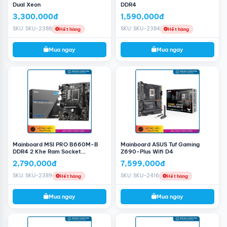
Dual Xeon
DDR4
4 x USB 3.2 Gen1 Ports
1 x RJ-45 LAN Port
3,300,000đ
1,590,000đ
HD Audio Jacks: Line in / Front Speaker
SKU: SKU-2388
SKU: SKU-2384
Hết hàng
Hết hàng
/ Microphone
Mua ngay
Mua ngay
LAN /
Gigabit LAN 10/100/1000 Mb/s
Wireless
Realtek 8111H
Kích cỡ
Micro ATX Form Factor: 9.1-in x 7.8-in,
23.1 cm x 19.8 cm
Mainboard MSI PRO B660M-B
Mainboard ASUS Tuf Gaming
DDR4 2 Khe Ram Socket
Z690-Plus Wifi D4
LGA1700
2,790,000đ
7,599,000đ
SKU: SKU-2389
SKU: SKU-2416
Hết hàng
Hết hàng
Mua ngay
Mua ngay