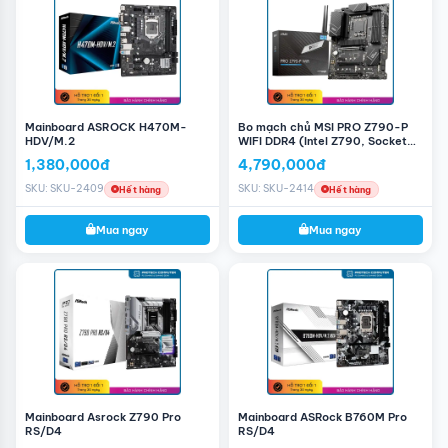
Mainboard ASROCK H470M-
Bo mạch chủ MSI PRO Z790-P
HDV/M.2
WIFI DDR4 (Intel Z790, Socket
1700, ATX, 4 khe Ram DDR4)
1,380,000đ
4,790,000đ
SKU: SKU-2409
SKU: SKU-2414
Hết hàng
Hết hàng
Mua ngay
Mua ngay
Mainboard Asrock Z790 Pro
Mainboard ASRock B760M Pro
RS/D4
RS/D4