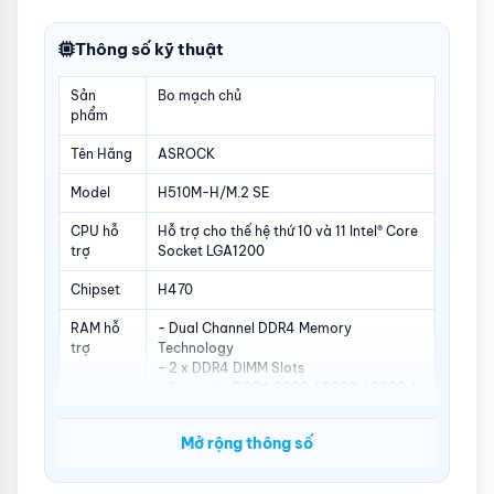
Thông số kỹ thuật
Sản
Bo mạch chủ
phẩm
Tên Hãng
ASROCK
Model
H510M-H/M.2 SE
CPU hỗ
Hỗ trợ cho thế hệ thứ 10 và 11 Intel® Core
trợ
Socket LGA1200
Chipset
H470
RAM hỗ
- Dual Channel DDR4 Memory
trợ
Technology
- 2 x DDR4 DIMM Slots
- Supports DDR4 3200 / 2933 / 2800 /
2666 / 2400 / 2133 non-ECC, un-
buffered memory*
Mở rộng thông số
- Supports ECC UDIMM memory
modules (operate in non-ECC mode)
- Max. capacity of system memory: