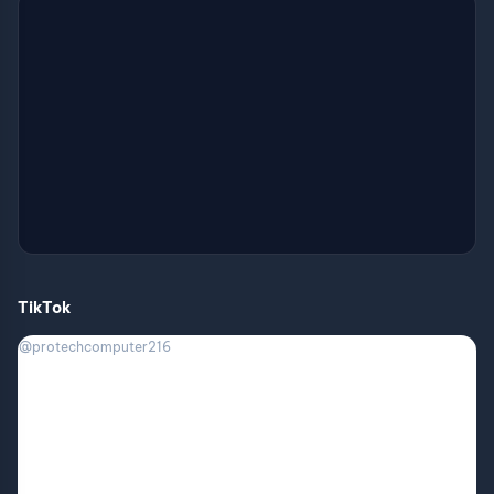
TikTok
@protechcomputer216