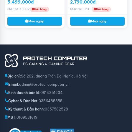
5,499,000đ
2,790,000đ
SKU: SKU-2412
SKU: SKU-2411
Hết hàng
Hết hàng
Mua ngay
Mua ngay
Địa chỉ:
Số 202, đường Trần Đại Nghĩa, Hà Nội
Email:
admin@protechcomputer.vn
Kinh doanh bán lẻ:
0814351234
Cyber & Dàn Net:
0356485555
Kỹ thuật & Bảo hành:
0357582528
MST:
0109531619