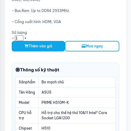
- Bus Ram: Up to DDR4 2933MHz
- Cổng xuất hình: HDMI, VGA
Số lượng
-
+
Thêm vào giỏ
Mua ngay
Thông số kỹ thuật
Sảnphẩm
Bo mạch chủ
Tên Hãng
ASUS
Model
PRIME H510M-K
CPU hỗ
Hỗ trợ cho thế hệ thứ 10&11 Intel® Core
trợ
Socket LGA1200
Chipset
H510