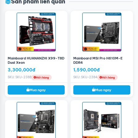
Sản phẩm liên quan
Mainboard HUANANZHI X99-T8D
Mainboard MSI Pro H610M-E
Dual Xeon
DDR4
3,300,000đ
1,590,000đ
SKU: SKU-2388
SKU: SKU-2384
Hết hàng
Hết hàng
Mua ngay
Mua ngay