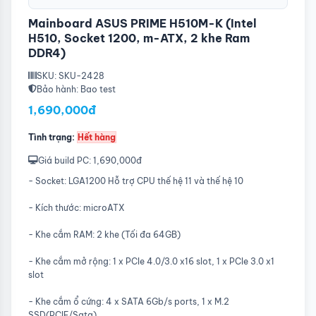
Mainboard ASUS PRIME H510M-K (Intel
H510, Socket 1200, m-ATX, 2 khe Ram
DDR4)
SKU: SKU-2428
Bảo hành: Bao test
1,690,000đ
Tình trạng:
Hết hàng
Giá build PC: 1,690,000đ
- Socket: LGA1200 Hỗ trợ CPU thế hệ 11 và thế hệ 10
- Kích thước: microATX
- Khe cắm RAM: 2 khe (Tối đa 64GB)
- Khe cắm mở rộng: 1 x PCIe 4.0/3.0 x16 slot, 1 x PCIe 3.0 x1
slot
- Khe cắm ổ cứng: 4 x SATA 6Gb/s ports, 1 x M.2
SSD(PCIE/Sata)