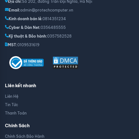
Địa chỉ:
Số 202, đường Trần Đại Nghĩa, Hà Nội
Email:
admin@protechcomputer.vn
Tính năng
Kinh doanh bán lẻ:
0814351234
Asus Safe Slot Core: Khe PCI có chân thép cứng chắc
Cyber & Dàn Net:
0356485555
hơn thông thường
ESD Guard: Bảo vệ các linh kiện khỏi chập cháy do dòng
Kỹ thuật & Bảo hành:
0357582528
điện thiếu ổn định
MST:
0109531619
Dram Over Voltage Protection
Cổng kết nối RGB +12V
Liên kết nhanh
Liên Hệ
Tin Tức
Thanh Toán
Chính Sách
Chính Sách Bảo Hành