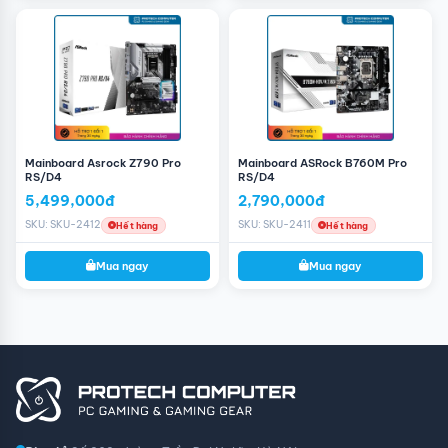
Mainboard Asrock Z790 Pro
Mainboard ASRock B760M Pro
RS/D4
RS/D4
5,499,000đ
2,790,000đ
SKU: SKU-2412
SKU: SKU-2411
Hết hàng
Hết hàng
Mua ngay
Mua ngay