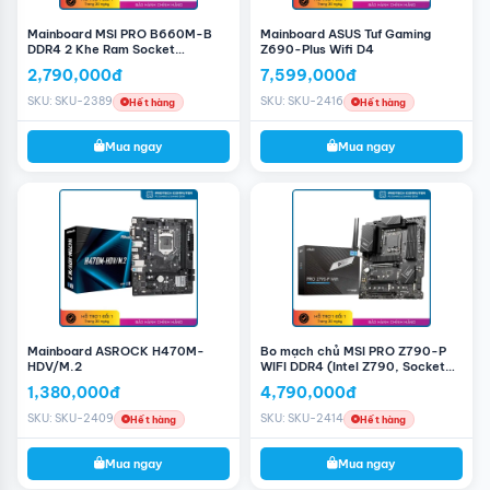
Mainboard MSI PRO B660M-B
Mainboard ASUS Tuf Gaming
DDR4 2 Khe Ram Socket
Z690-Plus Wifi D4
LGA1700
2,790,000đ
7,599,000đ
SKU: SKU-2389
SKU: SKU-2416
Hết hàng
Hết hàng
Mua ngay
Mua ngay
Có thể bật XMP cho RAM, bus ram có thể lên đến 3200
Mhz (O.C)
Chất lượng linh kiện tốt hơn
Hỗ trợ PCI-E Gen 4
Thiết kế
Khe PCI-E M.2 Gen 3 x4
6+1+1 phase nguồn
USB 3.2 Gen 1 Type C
Mainboard ASROCK H470M-
Bo mạch chủ MSI PRO Z790-P
HDV/M.2
WIFI DDR4 (Intel Z790, Socket
1700, ATX, 4 khe Ram DDR4)
1,380,000đ
4,790,000đ
SKU: SKU-2409
SKU: SKU-2414
Hết hàng
Hết hàng
Mua ngay
Mua ngay