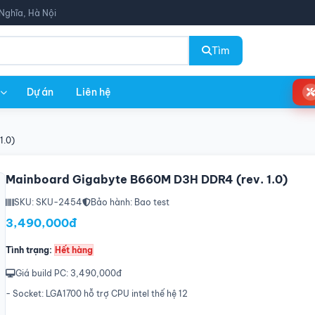
Nghĩa, Hà Nội
Tìm
Dự án
Liên hệ
1.0)
Mainboard Gigabyte B660M D3H DDR4 (rev. 1.0)
SKU: SKU-2454
Bảo hành: Bao test
3,490,000đ
Tình trạng:
Hết hàng
Giá build PC: 3,490,000đ
- Socket: LGA1700 hỗ trợ CPU intel thế hệ 12