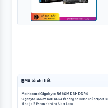
Mô tả chi tiết
Mainboard Gigabyte B660M D3H DDR4
Gigabyte B660M D3H DDR4
là dòng bo mạch chủ chipset B6
i5 hoặc i7,i9 non K thế hệ Alder Lake.