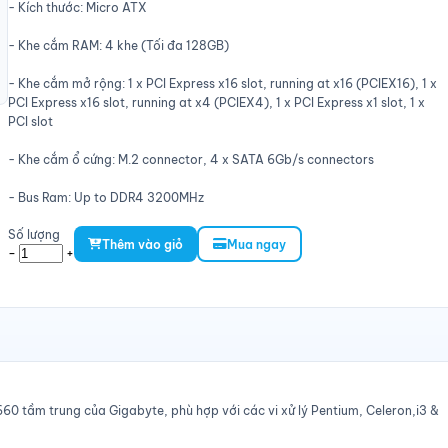
- Kích thước: Micro ATX
- Khe cắm RAM: 4 khe (Tối đa 128GB)
- Khe cắm mở rộng: 1 x PCI Express x16 slot, running at x16 (PCIEX16), 1 x
PCI Express x16 slot, running at x4 (PCIEX4), 1 x PCI Express x1 slot, 1 x
PCI slot
- Khe cắm ổ cứng: M.2 connector, 4 x SATA 6Gb/s connectors
- Bus Ram: Up to DDR4 3200MHz
Số lượng
Thêm vào giỏ
Mua ngay
-
+
60 tầm trung của Gigabyte, phù hợp với các vi xử lý Pentium, Celeron,i3 &