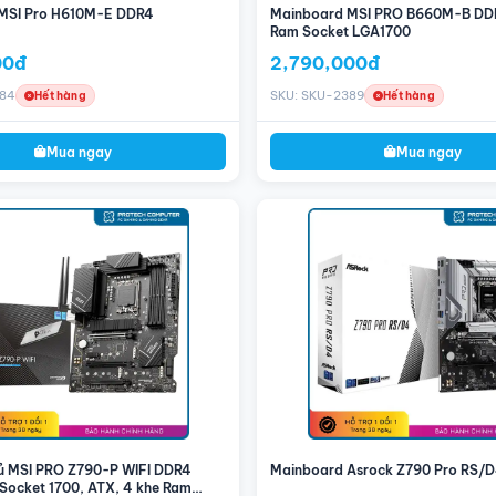
MSI Pro H610M-E DDR4
Mainboard MSI PRO B660M-B DD
Ram Socket LGA1700
00đ
2,790,000đ
384
SKU: SKU-2389
Hết hàng
Hết hàng
Mua ngay
Mua ngay
ủ MSI PRO Z790-P WIFI DDR4
Mainboard Asrock Z790 Pro RS/
, Socket 1700, ATX, 4 khe Ram