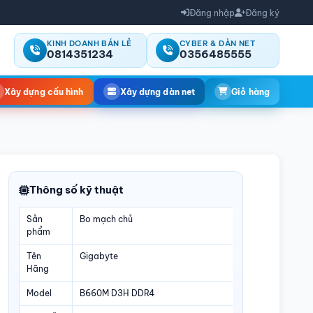
Đăng nhập
Đăng ký
KINH DOANH BÁN LẺ
CYBER & DÀN NET
0814351234
0356485555
Xây dựng cấu hình
Xây dựng dàn net
Giỏ hàng
Thông số kỹ thuật
Sản
Bo mạch chủ
phẩm
Tên
Gigabyte
Hãng
Model
B660M D3H DDR4