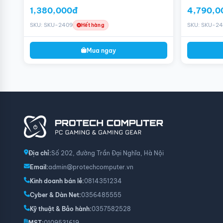
DDR4)
1,380,000đ
4,790,0
SKU: SKU-2409
SKU: SKU-24
Hết hàng
Mua ngay
Địa chỉ:
Số 202, đường Trần Đại Nghĩa, Hà Nội
Email:
admin@protechcomputer.vn
Kinh doanh bán lẻ:
0814351234
Cyber & Dàn Net:
0356485555
Kỹ thuật & Bảo hành:
0357582528
MST:
0109531619