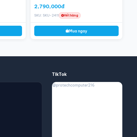
2,790,000đ
SKU: SKU-2411
Hết hàng
Mua ngay
TikTok
@protechcomputer216