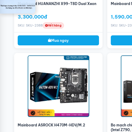
Mainboard HUANANZHI X99-T8D Dual Xeon
Mainboard 
3,300,000đ
1,590,0
SKU: SKU-2388
SKU: SKU-2
Hết hàng
Mua ngay
Mainboard ASROCK H470M-HDV/M.2
Bo mạch ch
(Intel Z790