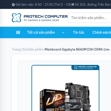
Giờ làm việc: 8:00 - 21:00 (Thứ 2 - CN)
Số 202, đường Trần Đại 
Tất cả sản phẩm
Tin tức
Chính sách
Trang Chủ
Sản phẩm
Mainboard Gigabyte B660M D3H DDR4 (rev. 