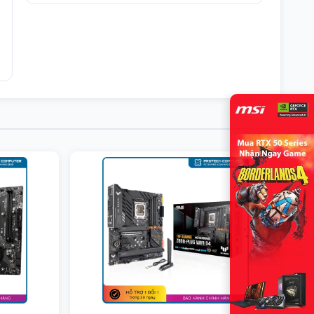
RAID 1, RAID 5, and RAID 10
Cổng kết
1 x 24-pin ATX main power
nối
connector 1 x 8-pin ATX 12V power
(Internal)
connector 1 x CPU fan header 3 x
system fan headers 1 x addressable
LED strip header 1 x RGB LED strip
header 2 x M.2 Socket 3 connectors
4 x SATA 6Gb/s connectors 1 x front
panel header 1 x front panel audio
header 1 x USB 3.2 Gen 1 header 2 x
USB 2.0/1.1 headers 1 x S/PDIF Out
header 2 x Thunderbolt™ add-in
card connectors 1 x Trusted
Platform Module header (For the
GC-TPM2.0 SPI/GC-TPM2.0 SPI 2.0
module only) 1 x serial port header 1
x parallel port header 1 x serial port
header 1 x parallel port header 1 x
reset button 1 x Q-Flash Plus button
1 x reset jumper 1 x Clear CMOS
jumper
Cổng kết
1 x PS/2 keyboard/mouse port 1 x
nối
USB Type-C® port, with USB 3.2 Gen