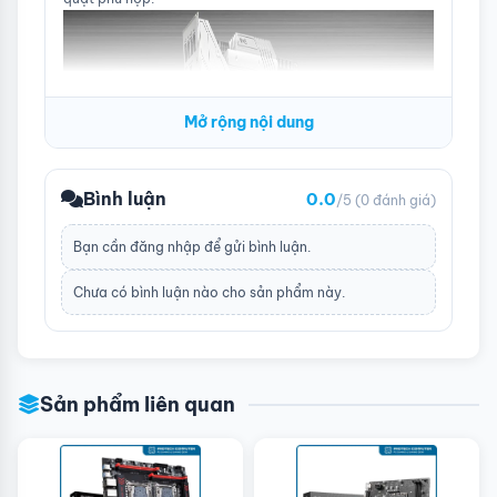
1x 4-pin CPU fan connector
1x 4-pin water-pump fan connector
2x 4-pin system fan connectors
1x Front panel audio connector
2x System panel connectors
1x Chassis Intrusion connector
Mở rộng nội dung
1x Clear CMOS jumper
1x TPM module connector
1x TBT connector (supports RTD3)
1x Tuning Controller connector
Bình luận
0.0
/5
(0 đánh giá)
LAN
1x Realtek® 8125BG 2.5G LAN
Bạn cần
đăng nhập
để gửi bình luận.
Wireless
Intel® Wi-Fi 6 module
Chưa có bình luận nào cho sản phẩm này.
Kích cỡ
mATX
Dù cho SSD xịn xò đến mấy cũng sẽ gặp tình trạng giảm
hiệu suất khi nóng máy. Để loại bỏ những rào cản gây
Sản phẩm liên quan
cản trở công việc như vậy MSI MAG B660M đã đưa giải
pháp M.2 SHIELD FROZR vào bo mạch chủ. Đem lại biện
pháp bảo vệ nhiệt tốt nhất, duy trì hiệu suất tối đa để
SSD hoạt động trong mọi điều kiện.