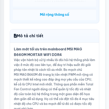
4600(OC)/ 4400(OC)/ 4266(OC)/
4200(OC)/ 4000(OC)/ 3800(OC)/
3733(OC)/ 3600(OC)/ 3466(OC)/
Mở rộng thông số
3400(OC)/ 3333(OC)/ 3200(OC)/
3200(JEDEC)/ 2933(JEDEC)/
2666(JEDEC)/ 2400(JEDEC)/
2133(JEDEC) MHz
Mô tả chi tiết
Khe cắm
2 x PCI-EX16 1 x PCI-EX1
mở rộng
Làm mát tối ưu trên mainboard MSI MAG
Ổ cứng
6 x SATAIII 0/1/5/10 x RAID
B660M MORTAR WIFI DDR4
hỗ trợ
Việc vận hành bộ xử lý nhiều lõi đòi hỏi hệ thống phải làm
Cổng kết
1x 24-pin ATX main power connector
việc ở mức độ cao liên tục, để duy trì hiệu suất đó giải
nối
2x 8-pin ATX 12V power connectors
pháp tản nhiệt là cách tối ưu nhất. Bo mạch chủ
(Internal)
6x SATA 6Gb/s connectors
MSI MAG B660M đã trang bị tản nhiệt PWM mở rộng có
2x M.2 slots (M-Key)
mạch thiết kế nâng cao đáp ứng mọi yêu cầu của CPU,
1x USB 3.2 Gen 2 10Gbps Type-C
kể cả là CPU Intel mới nhất. Thông qua phần mềm Total
connector
Fan Control người dùng có thể quản lý tốc độ và nhiệt
1x USB 3.2 Gen 1 5Gbps connector
(supports additional 2 USB 3.2 Gen 1
độ của toàn bộ hệ thống trong một giao diện đồ họa
5Gbps ports)
đơn giản dễ sử dụng. Họ có thể cài đặt tối đa 4 mục tiêu
2x USB 2.0 Type-A connectors (supports
nhiệt độ cho CPU và bo mạch để từ đó có được tốc độ
additional 4 USB 2.0 ports)
quạt phù hợp.