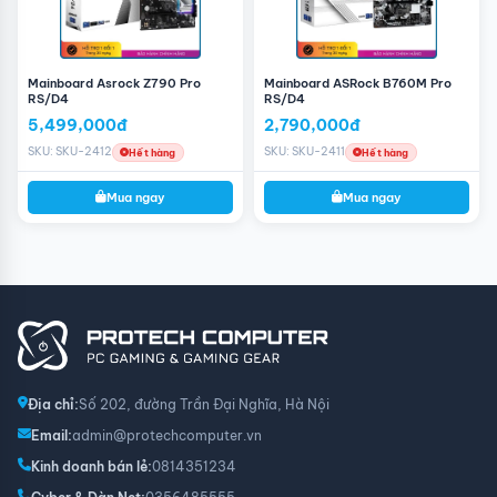
cho âm thanh sống động, chân thật đến từng chi tiết
tăng tính trải nghiệm của người dùng. Ngoài ra, bo mạch
chủ còn trang bị những đầu kết nối USB với phần light
nổi bật. Người dùng có thể kết nối các thiết bị tăng tốc
Mainboard Asrock Z790 Pro
Mainboard ASRock B760M Pro
RS/D4
RS/D4
cho quá trình sử dụng khi tốc độ USB lên đến 20Gb/s
5,499,000đ
2,790,000đ
qua cổng USB Type-C ở mặt sau.
SKU: SKU-2412
SKU: SKU-2411
Hết hàng
Hết hàng
Mua ngay
Mua ngay
Địa chỉ:
Số 202, đường Trần Đại Nghĩa, Hà Nội
Email:
admin@protechcomputer.vn
Kinh doanh bán lẻ:
0814351234