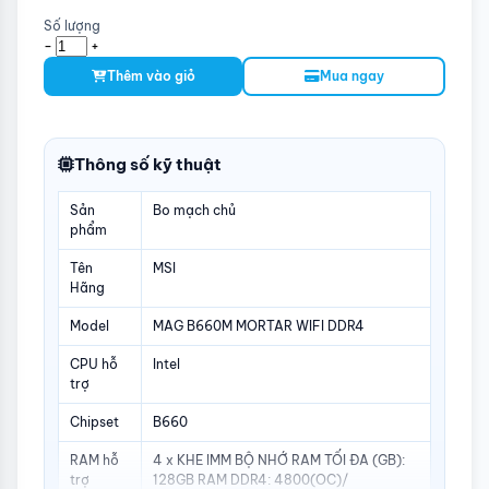
Số lượng
-
+
Thêm vào giỏ
Mua ngay
Thông số kỹ thuật
Sản
Bo mạch chủ
phẩm
Tên
MSI
Hãng
Model
MAG B660M MORTAR WIFI DDR4
CPU hỗ
Intel
trợ
Chipset
B660
RAM hỗ
4 x KHE IMM BỘ NHỚ RAM TỐI ĐA (GB):
trợ
128GB RAM DDR4: 4800(OC)/