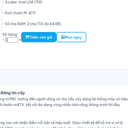
- Socket: Intel LGA 1700
- Kích thước:M-ATX
- Số khe RAM: 2 khe (Tối đa 64GB)
Số lượng
Thêm vào giỏ
Mua ngay
-
+
đáng tin cậy
g từ MSI, hướng đến người dùng có nhu cầu xây dựng hệ thống máy có hiệu
ch thước mATX, kết nối đa dạng cùng nhiều tính năng thông minh thì đây
ao với nhiều điểm nổi bật về hiệu suất. Được thiết kế để hỗ trợ vi xử lý