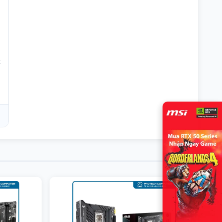
hỗ trợ
M.2_1 (From Chipset) supports up
to PCIe 4.0 x4 / SATA mode,
supports 2280/2260/2242
devices
4x SATA 6G port
* SATA5 will be unavailable when
installing M.2 SATA SSD in the
t
M2_2 slot.
Cổng kết
1x Power Connector(ATX_PWR)
nối
1x Power Connector(CPU_PWR)
(Internal)
1x CPU Fan
2x System Fan
2x Front Panel (JFP)
1x Chassis Intrusion (JCI)
1x Front Audio (JAUD)
1x Com Port (JCOM)
o
1x RGB LED connector(JRGB)
1x TPM pin header(Support TPM
2.0)
2x USB 2.0
1x USB 3.2 Gen1 Type A
Cổng kết
HDMI™
nối
VGA