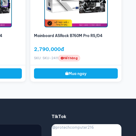
D4
Mainboard ASRock B760M Pro RS/D4
2,790,000đ
SKU: SKU-2411
Hết hàng
Mua ngay
TikTok
@protechcomputer216