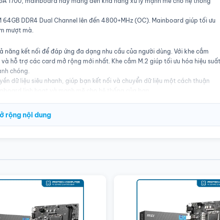
t LGA 1700, mainboard này mang đến khả năng xử lý mạnh mẽ cho hệ thống
M 64GB DDR4 Dual Channel lên đến 4800+MHz (OC). Mainboard giúp tối ưu
iệm mượt mà.
ả năng kết nối để đáp ứng đa dạng nhu cầu của người dùng. Với khe cắm
 và hỗ trợ các card mở rộng mới nhất. Khe cắm M.2 giúp tối ưu hóa hiệu suấ
hanh chóng.
ền dữ liệu siêu nhanh, giúp bạn kết nối và chuyển dữ liệu một cách thuận
ainboard linh hoạt và mạnh mẽ cho hệ thống của bạn.
kế chắc chắn và đầy tính năng để nâng cao trải nghiệm sử dụng. Steel
ở rộng nội dung
khỏi tình trạng uốn cong và giúp tối ưu hóa truyền tải tín hiệu để đảm bảo
thêm tính thẩm mỹ mà còn cho phép người dùng tùy chỉnh ánh sáng theo ý
 sinh động. Thiết kế này không chỉ chú trọng đến hiệu suất mà còn đảm bả
hiệu suất CPU và bộ nhớ, còn cổng Lightning Gen4 x4 M.2 mang lại tốc độ
ến này, mainboard MSI Pro B760M-E DDR4 không chỉ là lựa chọn lý tưởng cho
ảo trải nghiệm sử dụng mạnh mẽ và ổn định.
 được tích hợp để giảm nhiễm từ điện từ, giúp cải thiện hiệu suất và đảm