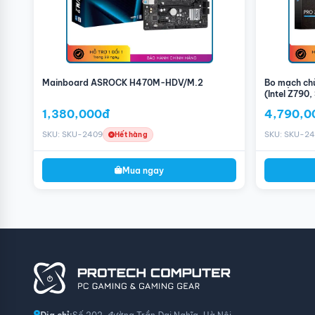
Mainboard ASROCK H470M-HDV/M.2
Bo mạch ch
(Intel Z790
DDR4)
1,380,000đ
4,790,0
SKU: SKU-2409
SKU: SKU-24
Hết hàng
Mua ngay