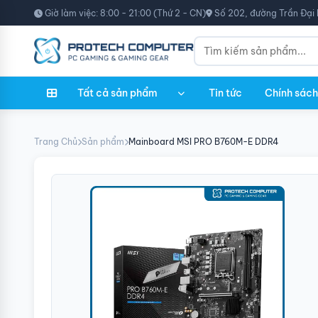
Giờ làm việc: 8:00 - 21:00 (Thứ 2 - CN)
Số 202, đường Trần Đại 
Tất cả sản phẩm
Tin tức
Chính sách
Trang Chủ
Sản phẩm
Mainboard MSI PRO B760M-E DDR4