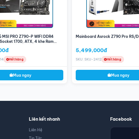
ủ MSI PRO Z790-P WIFI DDR4
Mainboard Asrock Z790 Pro RS/
, Socket 1700, ATX, 4 khe Ram
00đ
5,499,000đ
14
SKU: SKU-2412
Hết hàng
Hết hàng
Mua ngay
Mua ngay
Liên kết nhanh
Facebook
Liên Hệ
Tin Tức