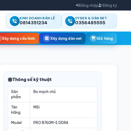
Đăng nhập
Đăng ký
KINH DOANH BÁN LẺ
CYBER & DÀN NET
0814351234
0356485555
Xây dựng cấu hình
Xây dựng dàn net
Giỏ hàng
Thông số kỹ thuật
Sản
Bo mạch chủ
phẩm
Tên
MSI
Hãng
Model
PRO B760M-E DDR4