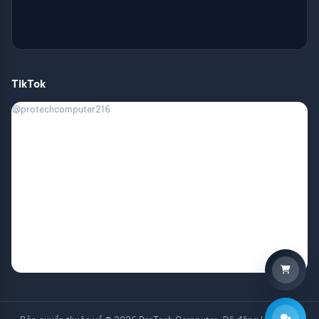
TikTok
@protechcomputer216