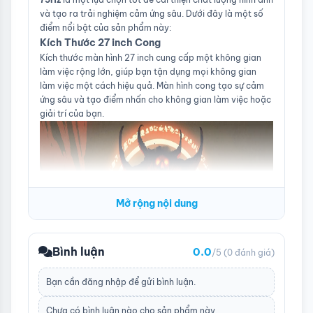
Kích thước màn hình
27 inch
và tạo ra trải nghiệm cảm ứng sâu. Dưới đây là một số
điểm nổi bật của sản phẩm này:
Công nghệ màn hình
VA Chính:
Kích Thước 27 inch Cong
Độ phân giải
1920 x 1080 Pixels
Kích thước màn hình 27 inch cung cấp một không gian
làm việc rộng lớn, giúp bạn tận dụng mọi không gian
Chuẩn màn hình
FHD
làm việc một cách hiệu quả. Màn hình cong tạo sự cảm
ứng sâu và tạo điểm nhấn cho không gian làm việc hoặc
Độ sáng
250 nits
giải trí của bạn.
Độ tương phản
80M:1
Tấm nền
VA
Tần số quét
75
Tỷ lệ màn hình
16:09
Mở rộng nội dung
Góc nhìn
178°(Dọc) / 178°
(Ngang)
Bình luận
0.0
/5
(0 đánh giá)
Màu màn hình
16.7 Triệu
Bạn cần
đăng nhập
để gửi bình luận.
Thời gian phản hồi
4ms
Tiêu thụ năng lượng
Chưa có bình luận nào cho sản phẩm này.
20 W