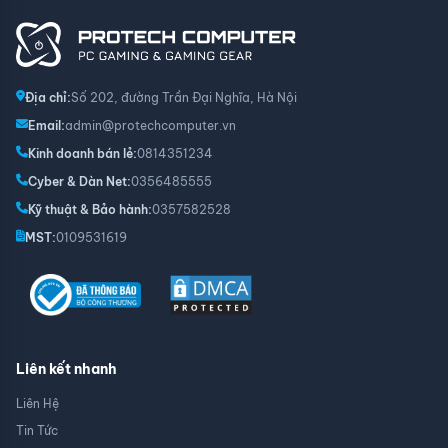
Địa chỉ:
Số 202, đường Trần Đại Nghĩa, Hà Nội
Email:
admin@protechcomputer.vn
Kinh doanh bán lẻ:
0814351234
Cyber & Dàn Net:
0356485555
Kỹ thuật & Bảo hành:
0357582528
MST:
0109531619
Liên kết nhanh
Liên Hệ
Tin Tức