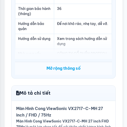
Thời gian bảo hành
36
(tháng)
Hướng dẫn bảo
Để nơi khô ráo, nhẹ tay, dễ vỡ.
quản
Hướng dẫn sử dụng
Xem trong sách hướng dẫn sử
dụng
Nhà cung cấp
CÔNG TY CỔ PHẦN PROTECH
COMPUTER
Mở rộng thông số
Kích thước có chân đế
611 x 475 x 225 mm
Kích thước không chân đế
611 x 363 x 75 mm
Trọng lượng sản phẩm
3.9 kg
Mô tả chi tiết
Kiểu chân đế
Chân chữ V
Màn Hình Cong ViewSonic VX2717-C-MH 27
Màu sắc
Đen
inch / FHD / 75Hz
Loại màn hình
Màn hình cong
Màn Hình Cong ViewSonic VX2717-C-MH 27 inch FHD
75Hz
là một lựa chọn tốt để cải thiện chất lượng hình ảnh