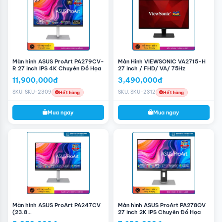
thời gian dài.
Màn hình ASUS ProArt PA279CV-
Màn Hình VIEWSONIC VA2715-H
R 27 inch IPS 4K Chuyên Đồ Họa
27 inch / FHD/ VA/ 75Hz
11,900,000đ
3,490,000đ
SKU: SKU-2309
SKU: SKU-2312
Hết hàng
Hết hàng
Mua ngay
Mua ngay
Màn hình ASUS ProArt PA247CV
Màn hình ASUS ProArt PA278QV
(23.8
27 inch 2K IPS Chuyên Đồ Họa
Thiết Kế Cong Hiện Đại
inch/FHD/IPS/75Hz/5ms/USB