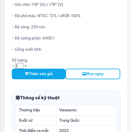
- Góc nhìn: 178° (H) / 178° (V)
- Độ phủ màu: NTSC: 72% / sRGB: 104%
- Độ sáng: 250 nits
- Độ tương phản: 4000:1
- Cổng xuất hình:
Số lượng
-
+
Thêm vào giỏ
Mua ngay
Thông số kỹ thuật
Thương hiệu
Viewsonic
Xuất xứ
Trung Quốc
Thời điểm ra mắt
2023