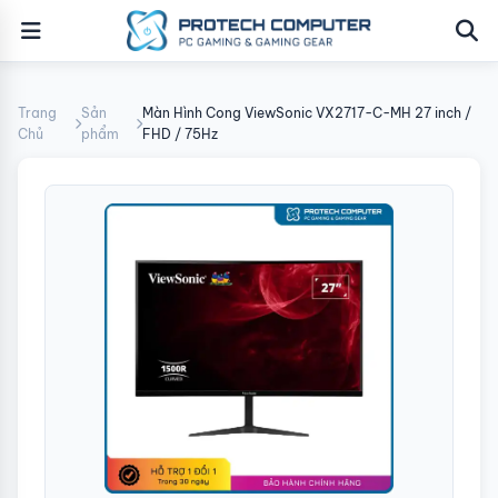
Trang
Sản
Màn Hình Cong ViewSonic VX2717-C-MH 27 inch /
Chủ
phẩm
FHD / 75Hz