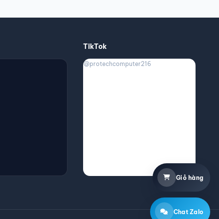
TikTok
@protechcomputer216
Giỏ hàng
Chat Zalo