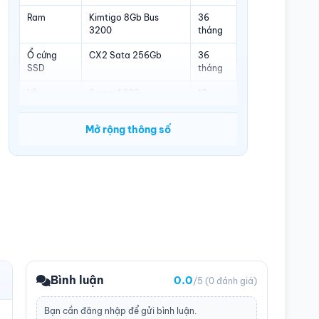
Ram
Kimtigo 8Gb Bus
36
3200
tháng
Ổ cứng
CX2 Sata 256Gb
36
SSD
tháng
Vỏ
Sama A333
12
tháng
Mở rộng thông số
Nguồn
Aigo VK350
36
tháng
Tản nhiệt
Tản Nhiệt Khí
12
CPU
tháng
Màn hình
VSP VE2212W 22 inch
36
75Hz
tháng
Bình luận
0.0
/5
(0 đánh giá)
Bạn cần
đăng nhập
để gửi bình luận.