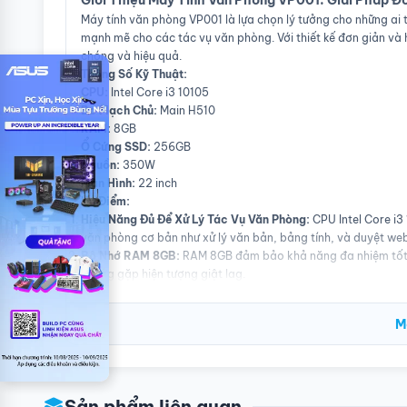
Giới Thiệu Máy Tính Văn Phòng VP001: Giải Pháp Đ
Máy tính văn phòng VP001 là lựa chọn lý tưởng cho những ai 
mạnh mẽ cho các tác vụ văn phòng. Với thiết kế đơn giản và
chóng và hiệu quả.
Thông Số Kỹ Thuật:
CPU:
Intel Core i3 10105
Bo Mạch Chủ:
Main H510
RAM:
8GB
Ổ Cứng SSD:
256GB
Nguồn:
350W
Màn Hình:
22 inch
Ưu Điểm:
Hiệu Năng Đủ Để Xử Lý Tác Vụ Văn Phòng:
CPU Intel Core i3
văn phòng cơ bản như xử lý văn bản, bảng tính, và duyệt w
Bộ Nhớ RAM 8GB:
RAM 8GB đảm bảo khả năng đa nhiệm tốt, g
không gặp hiện tượng giật lag.
Ổ Cứng SSD 256GB:
Ổ cứng SSD 256GB mang lại tốc độ khởi
và giảm thời gian chờ đợi khi mở các ứng dụng và tài liệu.
M
Nguồn Điện 350W:
Nguồn 350W cung cấp đủ công suất cho t
và giảm chi phí vận hành.
Màn Hình 22 inch:
Màn hình 22 inch với chất lượng hình ảnh t
dài.
Nhược Điểm:
Sản phẩm liên quan