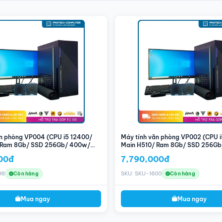
hanh chóng đầy nếu bạn lưu trữ nhiều dữ liệu và ứng dụng. Bạn có thể cần
ao.
ọa riêng, nên hiệu suất đồ họa có thể hạn chế đối với các ứng dụng yêu cầu
 thảo văn bản, bảng tính, và email.
 mở cùng lúc.
osoft Office, Google Workspace một cách hiệu quả.
iện các tác vụ giải trí cơ bản mà không gặp vấn đề về hiệu suất.
i cần một hệ thống máy tính cơ bản nhưng hiệu quả cho các công việc văn
 máy tính này sẽ giúp bạn hoàn thành công việc một cách dễ dàng và nhanh
ng việc và trải nghiệm làm việc tốt hơn!
ăn phòng VP004 (CPU i5 12400/
Máy tính văn phòng VP002 (CPU 
 Ram 8Gb/ SSD 256Gb/ 400w/
Main H510/ Ram 8Gb/ SSD 256Gb
)
Màn 22inch)
00đ
7,790,000đ
98
SKU: SKU-1600
Còn hàng
Còn hàng
Mua ngay
Mua ngay