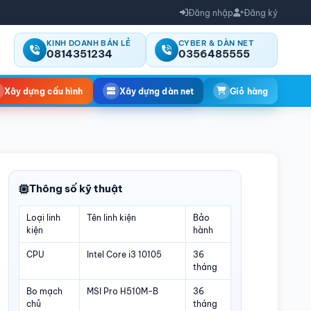
Đăng nhập
Đăng ký
KINH DOANH BÁN LẺ
CYBER & DÀN NET
0814351234
0356485555
Xây dựng cấu hình
Xây dựng dàn net
Giỏ hàng
Thông số kỹ thuật
Loại linh
Tên linh kiện
Bảo
kiện
hành
CPU
Intel Core i3 10105
36
tháng
Bo mạch
MSI Pro H510M-B
36
chủ
tháng