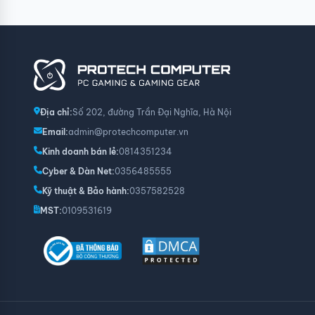
Địa chỉ:
Số 202, đường Trần Đại Nghĩa, Hà Nội
Email:
admin@protechcomputer.vn
Kinh doanh bán lẻ:
0814351234
Cyber & Dàn Net:
0356485555
Kỹ thuật & Bảo hành:
0357582528
MST:
0109531619