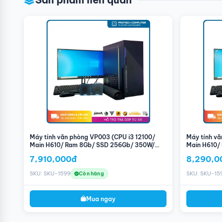
Dung Lượng SSD Có Thể Hạn Chế:
Dung lượng 256GB có thể n
thêm ổ cứng ngoài hoặc nâng cấp SSD nếu nhu cầu lưu trữ c
Thiếu Card Đồ Họa Riêng:
Máy tính không trang bị card đồ h
đồ họa nặng hoặc các tác vụ đồ họa phức tạp.
Ứng Dụng Phù Hợp:
Xử Lý Văn Bản:
Phù hợp cho các công việc liên quan đến soạn
Duyệt Web:
Mượt mà khi duyệt web và làm việc với nhiều tab
Ứng Dụng Văn Phòng:
Chạy các ứng dụng văn phòng như Micr
Xem Video và Giải Trí:
Có thể xem video trực tuyến và thực h
Máy tính văn phòng VP001 là giải pháp lý tưởng cho những a
phòng hàng ngày. Với cấu hình hợp lý và thiết kế tiện dụng,
chóng. Hãy lựa chọn máy tính VP001 để nâng cao hiệu suất cô
Máy tính văn phòng VP003 (CPU i3 12100/
Máy tính v
Main H610/ Ram 8Gb/ SSD 256Gb/ 350W/
Main H610/
Màn 22inch)
Màn 22inch
7,910,000đ
8,290,0
SKU: SKU-1599
SKU: SKU-15
Còn hàng
Mua ngay