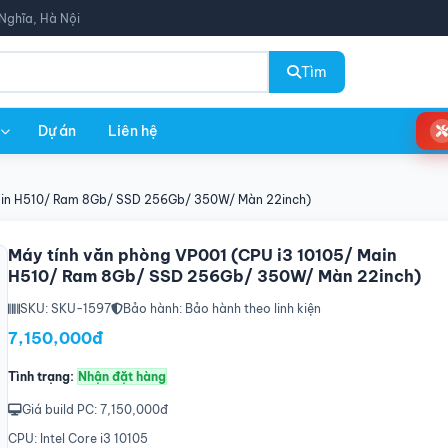
Nghĩa, Hà Nội
Tìm
Dự án
Liên hệ
Main H510/ Ram 8Gb/ SSD 256Gb/ 350W/ Màn 22inch)
Máy tính văn phòng VP001 (CPU i3 10105/ Main
H510/ Ram 8Gb/ SSD 256Gb/ 350W/ Màn 22inch)
SKU: SKU-1597
Bảo hành: Bảo hành theo linh kiện
7,150,000đ
Tình trạng:
Nhận đặt hàng
Giá build PC: 7,150,000đ
CPU: Intel Core i3 10105