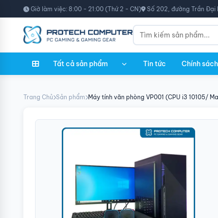
Giờ làm việc: 8:00 - 21:00 (Thứ 2 - CN)
Số 202, đường Trần Đại 
Tất cả sản phẩm
Tin tức
Chính sách
Trang Chủ
Sản phẩm
Máy tính văn phòng VP001 (CPU i3 10105/ 