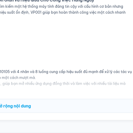
ơn Giản và Hiệu Quả Cho Công Việc Hàng Ngày
tìm kiếm một hệ thống máy tính đáng tin cậy với cấu hình cơ bản nhưng
 hiệu suất ổn định, VP001 giúp bạn hoàn thành công việc một cách nhanh
 10105 với 4 nhân và 8 luồng cung cấp hiệu suất đủ mạnh để xử lý các tác vụ
eb một cách mượt mà.
iúp bạn mở nhiều ứng dụng đồng thời và làm việc với nhiều tài liệu mà
 động và truy xuất dữ liệu nhanh chóng, giúp hệ thống hoạt động mượt mà
ở rộng nội dung
oàn bộ hệ thống và đảm bảo hoạt động ổn định, giúp tiết kiệm năng lượng
ốt giúp bạn làm việc thoải mái và giảm mỏi mắt khi làm việc trong thời gian