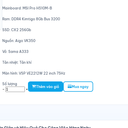
Mainboard: MSI Pro H510M-B
Ram: DDR4 Kimtigo 8Gb Bus 3200
SSD: CX2 256Gb
Nguồn: Aigo VK350
Vỏ: Sama A333
Tản nhiệt: Tản khí
Màn hình: VSP VE2212W 22 inch 75Hz
Số lượng
Thêm vào giỏ
Mua ngay
-
+