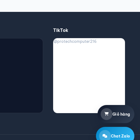
TikTok
t
@protechcomputer216
Giỏ hàng
Chat Zalo