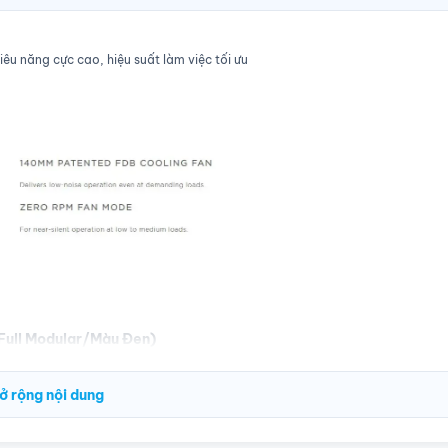
iêu năng cực cao, hiệu suất làm việc tối ưu
Full Modular/Màu Đen)
 độ Zero RPM giúp AX1600i hoạt động gần như yên tĩnh trong cả mức tải nh
ở rộng nội dung
 nhiệt phát sinh