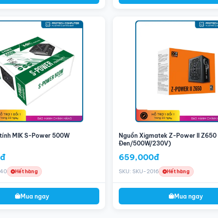
Full Modular/Màu Đen)
iệc đi dây dễ dàng cũng như tăng tính thâm mỹ trong bộ máy.
Full Modular/Màu Đen)
cho phép tùy biến theo thiết kế máy
tính MIK S-Power 500W
Nguồn Xigmatek Z-Power II Z650
Đen/500W/230V)
0đ
659,000đ
040
SKU: SKU-2016
Hết hàng
Hết hàng
Mua ngay
Mua ngay