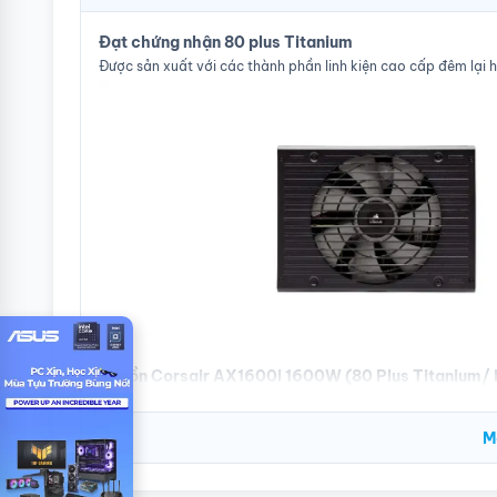
Đạt chứng nhận 80 plus Titanium
Được sản xuất với các thành phần linh kiện cao cấp đêm lại h
Nguồn Corsair AX1600i 1600W (80 Plus Titanium/ 
Quạt làm mát hiệu qủa với cơ chế hoạt động thông minh Chế
và trung bình
M
Quạt 140mm thay đổi tốc độ quạt làm mát theo mức độ tải và