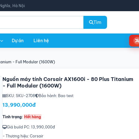
Nghĩa, Hà Nội
Tìm
Dự án
Liên hệ
tanium - Full Modular (1600W)
Nguồn máy tính Corsair AX1600i - 80 Plus Titanium
- Full Modular (1600W)
SKU: SKU-2708
Bảo hành: Bao test
13,990,000đ
Tình trạng:
Hết hàng
Giá build PC: 13,990,000đ
- Thương hiệu: Corsair