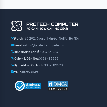
Nguồn Corsair AX1600i 1600W (80 Plus Titanium/ 
Phần mềm Corsair Link giúp dễ dàng kiểm soát hệ thống. Được
làm mát, chuyển đổi chế độ single rail/ multi rail...
Địa chỉ:
Số 202, đường Trần Đại Nghĩa, Hà Nội
Email:
admin@protechcomputer.vn
Kinh doanh bán lẻ:
0814351234
Cyber & Dàn Net:
0356485555
Kỹ thuật & Bảo hành:
0357582528
MST:
0109531619