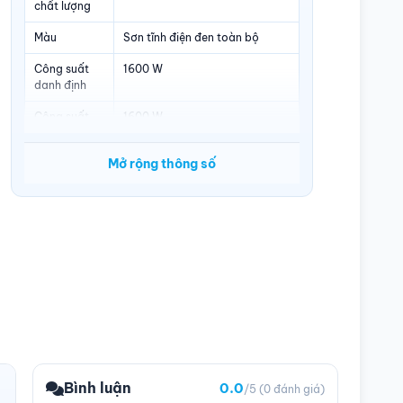
chất lượng
Màu
Sơn tĩnh điện đen toàn bộ
Công suất
1600 W
danh định
Công suất
1600 W
thực
Mở rộng thông số
Đầu cấp điện
24Pin + 4Pin
cho main
Đầu cấp điện
1 x 24(20+4)-pin.
cho hệ thống
2 x 8(4+4)-pin ATX12V
8 x 8(6+2)-pin PCI-E
16 x SATA
3 x Molex
2 x Floppy
Quạt
Fan 140mm màu đen, siêu êm,
tự điều chỉnh tốc độ làm mát
Đường điện
(100~240V)
Bình luận
0.0
vào
/5
(0 đánh giá)