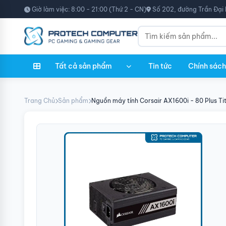
Giờ làm việc: 8:00 - 21:00 (Thứ 2 - CN)
Số 202, đường Trần Đại 
Tất cả sản phẩm
Tin tức
Chính sách
Trang Chủ
Sản phẩm
Nguồn máy tính Corsair AX1600i - 80 Plus Ti