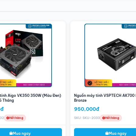
Full Modular/Màu Đen)
tor GAN thế hệ mới cùng với 100% tụ Nhật Bản đem lại điện áp cực ổn định,
tính Aigo VK350 350W (Màu Đen)
Nguồn máy tính VSPTECH AK700 
6 Tháng
Bronze
0đ
950,000đ
32
SKU: SKU-2033
Hết hàng
Hết hàng
Mua ngay
Mua ngay