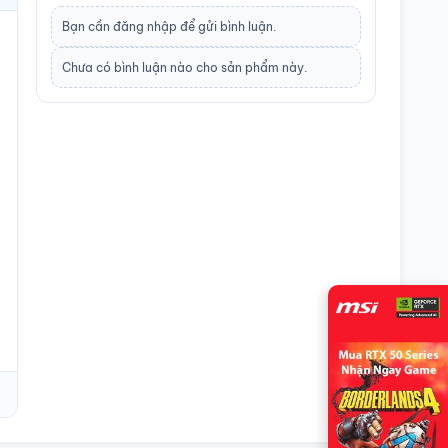
Phụ kiện đi
Hộp, Dây nguồn, sách hướng
Bạn cần
đăng nhập
để gửi bình luận.
kèm
dẫn, dây modular
Chưa có bình luận nào cho sản phẩm này.
ẹ