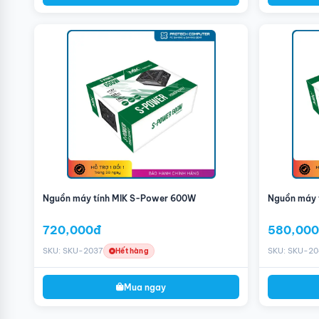
Nguồn Corsair AX1600i 1600W (80 Plus Titanium/ 
Thiết kế Full modular. Sử dụng 100% cáp rời dạng dẹt giúp v
Nguồn Corsair AX1600i 1600W (80 Plus Titanium/ 
Tùy biến nhãn sản phẩm. Nhãn từ tính có tùy chọn 3 màu sắc 
Nguồn máy tính MIK S-Power 600W
Nguồn máy 
720,000đ
580,00
SKU: SKU-2037
SKU: SKU-2
Hết hàng
Mua ngay