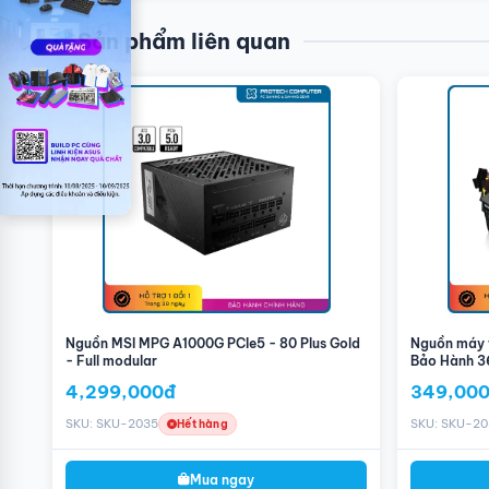
Sản phẩm liên quan
Nguồn Corsair AX1600i 1600W (80 Plus Titanium/ 
Áp dụng công nghệ Transistor GAN mới nhất. Sử dụng Transis
hiệu suất cực cao.
Nguồn MSI MPG A1000G PCIe5 - 80 Plus Gold
Nguồn máy 
- Full modular
Bảo Hành 3
4,299,000đ
349,00
SKU: SKU-2035
SKU: SKU-20
Hết hàng
Mua ngay