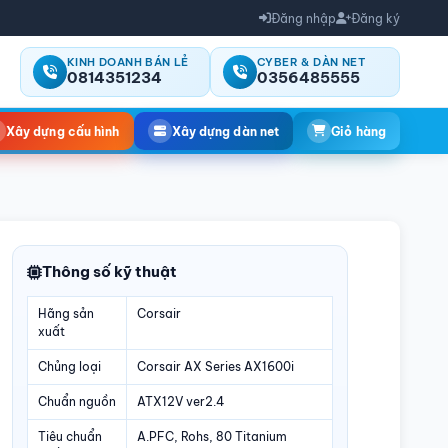
Đăng nhập
Đăng ký
KINH DOANH BÁN LẺ
CYBER & DÀN NET
0814351234
0356485555
Xây dựng cấu hình
Xây dựng dàn net
Giỏ hàng
Thông số kỹ thuật
Hãng sản
Corsair
xuất
Chủng loại
Corsair AX Series AX1600i
Chuẩn nguồn
ATX12V ver2.4
Tiêu chuẩn
A.PFC, Rohs, 80 Titanium