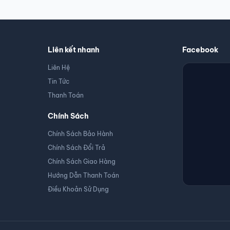
Full Modular/Màu Đen)
Liên kết nhanh
Facebook
 thiết kế để có thể điều khiển và kiểm soát hoạt động: thay đổi tốc độ quạ
Liên Hệ
Tin Tức
Thanh Toán
Chính Sách
Chính Sách Bảo Hành
Chính Sách Đổi Trả
Chính Sách Giao Hàng
Hướng Dẫn Thanh Toán
Điều Khoản Sử Dụng