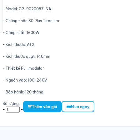
- Model: CP-9020087-NA
- Chứng nhận 80 Plus Titanium
- Công suất: 1600W
- Kích thước: ATX
- Kích thước quạt: 140mm
- Thiết kế Full modular
- Nguồn vào: 100-240V
- Bảo hành: 120 tháng
Số lượng
Thêm vào giỏ
Mua ngay
-
+