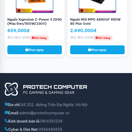
Nguồn Xigmatek Z-Power II Z650
Nguồn MSI MPG A850GF 850W
(Màu Đen/500W/230V)
80 Plus Gold
659,000đ
2,690,000đ
SKU: SKU-2016
SKU: SKU-2036
Hết hàng
Hết hàng
Mua ngay
Mua ngay
Địa chỉ:
Số 202, đường Trần Đại Nghĩa, Hà Nội
Email:
admin@protechcomputer.vn
Kinh doanh bán lẻ:
0814351234
Cyber & Dàn Net:
0356485555