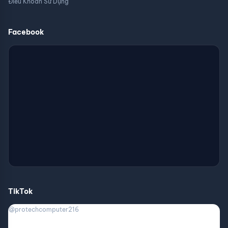
Điều Khoản Sử Dụng
Facebook
TikTok
@protechcomputer216