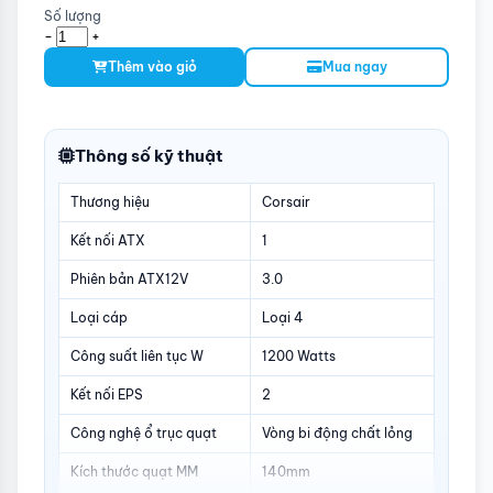
Số lượng
-
+
Thêm vào giỏ
Mua ngay
Thông số kỹ thuật
Thương hiệu
Corsair
Kết nối ATX
1
Phiên bản ATX12V
3.0
Loại cáp
Loại 4
Công suất liên tục W
1200 Watts
Kết nối EPS
2
Công nghệ ổ trục quạt
Vòng bi động chất lỏng
Kích thước quạt MM
140mm