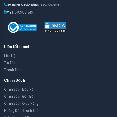
Kỹ thuật & Bảo hành:
0357582528
MST:
0109531619
Liên kết nhanh
Liên Hệ
Tin Tức
Dòng sản phẩm này mang lại hiệu suất tải thấp với hoạt
Thanh Toán
động yên tĩnh và thời gian đánh thức cực nhanh.
Kiểm soát với phần mềm CORSAIR iCUE
Chính Sách
Corsair HX1200i có thể điều chỉnh được tốc độ quạt,
hiệu suất nguồn điện chỉ với vài cú click chuột đơn giản
Chính Sách Bảo Hành
trên phần mềm
CORSAIR iCUE.
Chính Sách Đổi Trả
Chính Sách Giao Hàng
Hướng Dẫn Thanh Toán