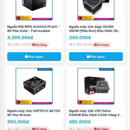
Nguồn MSI MPG A1000G PCIe5 -
Nguồn máy tính Aigo VK350
80 Plus Gold - Full modular
350W (Màu Đen) Bảo Hành 36
Tháng
4,299,000đ
349,000đ
SKU: SKU-2035
SKU: SKU-2032
Hết hàng
Hết hàng
Mua ngay
Mua ngay
Corsair HX1200i - 80 Plus Platinum - Full Modular
(1200W) được trang bị cáp hỗ trợ PCIe 5.0 để có thể tối
ưu được hiệu năng truyền tải ở mức ổn định để đáp ứng
yêu cầu khắt khe của dòng VGA hiện đại nhất như các
sản phẩm thuộc NVIDIA® GeForce RTX 40 Series.
Ổn định và yên tĩnh
Nguồn máy tính VSPTECH AK700
Nguồn máy tính VSP Delta
80 Plus Bronze
P450W Bảo Hành Chính Hãng 3
Năm
950,000đ
480,000đ
SKU: SKU-2033
SKU: SKU-2034
Hết hàng
Hết hàng