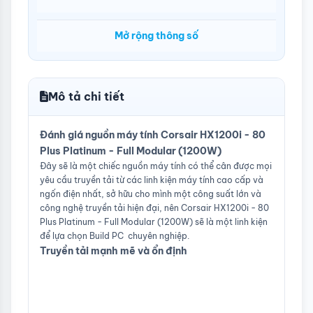
Tuổi thọ
100,000 hours
Mở rộng thông số
Sẵn sàng cho nhiều GPU
Có
Kết nối SATA
8
Kết nối PATA
8
Mô tả chi tiết
Modular
Fully
Kết nối PCIe
4
Đánh giá nguồn máy tính Corsair HX1200i - 80
Plus Platinum - Full Modular (1200W)
Kích thước PSU
ATX
Đây sẽ là một chiếc nguồn máy tính có thể cân được mọi
yêu cầu truyền tải từ các linh kiện máy tính cao cấp và
Chế độ RPM bằng không
Có
ngốn điện nhất, sở hữu cho mình một công suất lớn và
Chứng nhận 80 Plus
Platinum
công nghệ truyền tải hiện đại, nên Corsair HX1200i - 80
Plus Platinum - Full Modular (1200W) sẽ là một linh kiện
Bảo hành
10 năm
để lựa chọn Build PC chuyên nghiệp.
Truyền tải mạnh mẽ và ổn định