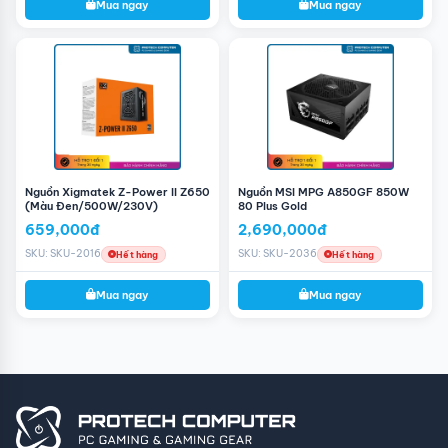
Mua ngay
Mua ngay
Nguồn Xigmatek Z-Power II Z650
Nguồn MSI MPG A850GF 850W
(Màu Đen/500W/230V)
80 Plus Gold
659,000đ
2,690,000đ
SKU: SKU-2016
SKU: SKU-2036
Hết hàng
Hết hàng
Mua ngay
Mua ngay