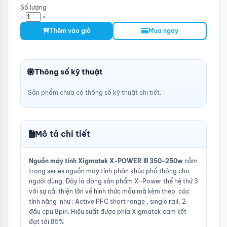
Số lượng
-
+
Thêm vào giỏ
Mua ngay
Thông số kỹ thuật
Sản phẩm chưa có thông số kỹ thuật chi tiết.
Mô tả chi tiết
Nguồn máy tính Xigmatek X-POWER III 350-250w
nằm
trong series nguồn máy tính phân khúc phổ thông cho
người dùng. Đây là dòng sản phẩm X-Power thế hệ thứ 3
với sự cải thiện lớn về hình thức mẫu mã kèm theo các
tính năng như : Active PFC short range , single rail, 2
đầu cpu 8pin. Hiệu suất được phía Xigmatek cam kết
đạt tới 85%