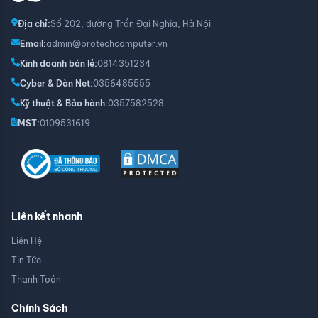
Địa chỉ:
Số 202, đường Trần Đại Nghĩa, Hà Nội
Email:
admin@protechcomputer.vn
Kinh doanh bán lẻ:
0814351234
Cyber & Dàn Net:
0356485555
Kỹ thuật & Bảo hành:
0357582528
MST:
0109531619
Liên kết nhanh
Liên Hệ
Tin Tức
Thanh Toán
Chính Sách