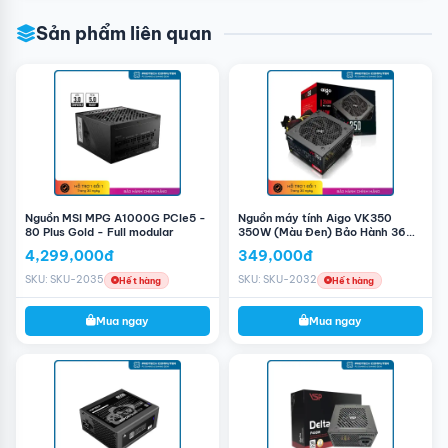
Sản phẩm liên quan
Nguồn MSI MPG A1000G PCIe5 -
Nguồn máy tính Aigo VK350
80 Plus Gold - Full modular
350W (Màu Đen) Bảo Hành 36
Tháng
4,299,000đ
349,000đ
SKU: SKU-2035
SKU: SKU-2032
Hết hàng
Hết hàng
Mua ngay
Mua ngay