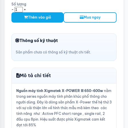
Số lượng
-
+
Thêm vào giỏ
Mua ngay
Thông số kỹ thuật
Sản phẩm chưa có thông số kỹ thuật chi tiết.
Mô tả chi tiết
Nguồn máy tính Xigmatek X-POWER III 650-600w
nằm
trong series nguồn máy tính phân khúc phổ thông cho
người dùng. Đây là dòng sản phẩm X-Power thế hệ thứ 3
với sự cải thiện lớn về hình thức mẫu mã kèm theo các
tính năng như : Active PFC short range , single rail, 2
đầu cpu 8pin. Hiệu suất được phía Xigmatek cam kết
đạt tới 85%