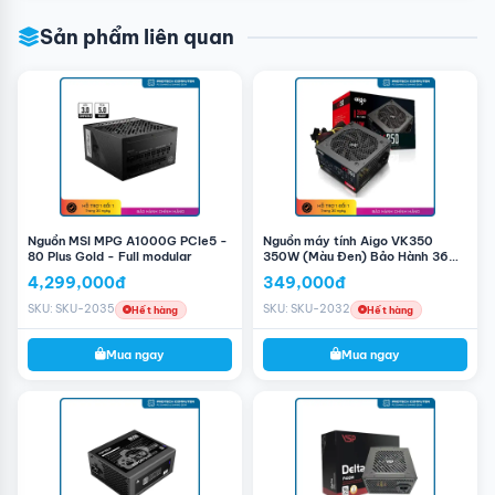
Sản phẩm liên quan
Nguồn MSI MPG A1000G PCIe5 -
Nguồn máy tính Aigo VK350
80 Plus Gold - Full modular
350W (Màu Đen) Bảo Hành 36
Tháng
4,299,000đ
349,000đ
SKU: SKU-2035
SKU: SKU-2032
Hết hàng
Hết hàng
Mua ngay
Mua ngay