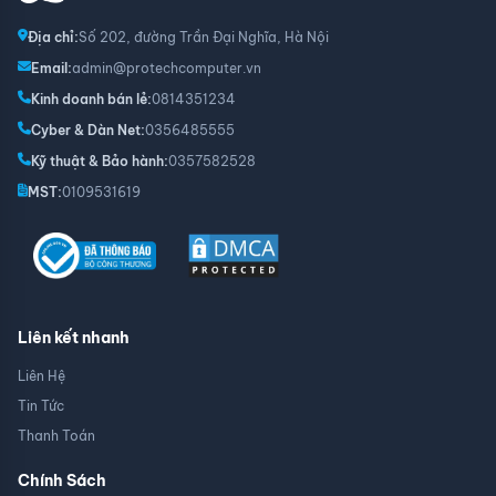
Địa chỉ:
Số 202, đường Trần Đại Nghĩa, Hà Nội
Email:
admin@protechcomputer.vn
Kinh doanh bán lẻ:
0814351234
Cyber & Dàn Net:
0356485555
Kỹ thuật & Bảo hành:
0357582528
MST:
0109531619
Liên kết nhanh
Liên Hệ
Tin Tức
Thanh Toán
Chính Sách