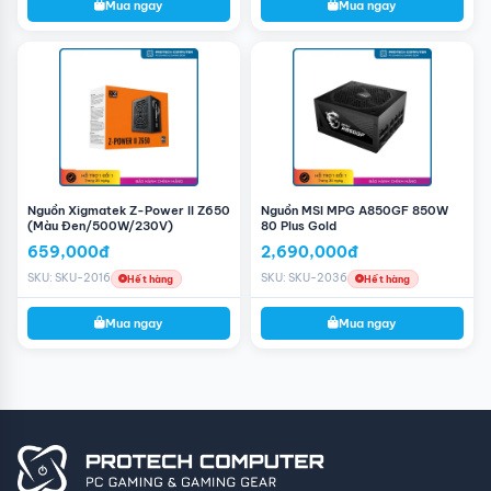
Mua ngay
Mua ngay
Nguồn Xigmatek Z-Power II Z650
Nguồn MSI MPG A850GF 850W
(Màu Đen/500W/230V)
80 Plus Gold
659,000đ
2,690,000đ
SKU: SKU-2016
SKU: SKU-2036
Hết hàng
Hết hàng
Mua ngay
Mua ngay