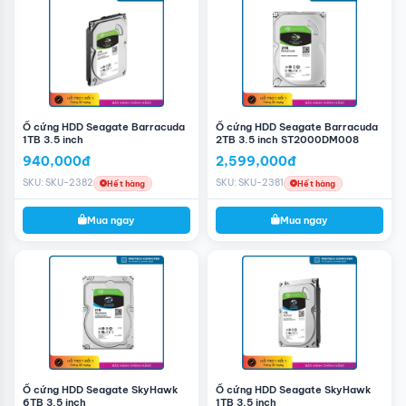
chế hư hỏng và cho thời gian sử dụng lâu dài.
Chiếc ổ cứng của thương hiệu Seagate đem đến không
gian lưu trữ rộng rãi nhờ sở hữu dung lượng lớn lên đến
2TB. Người dùng sẽ khá thoải mái trong việc lưu trữ dữ
liệu cũng như tải các phần mềm trên bộ nhớ của PC mà
không phải lo nhanh bị đầy.
Hơn nữa, dung lượng này của Seagate Skyhawk
Ổ cứng HDD Seagate Barracuda
Ổ cứng HDD Seagate Barracuda
ST2000VX015 còn cung cấp tốc độ băng thông cao.
1TB 3.5 inch
2TB 3.5 inch ST2000DM008
Cho phép quá trình khởi động, tắt mở các ứng dụng trên
940,000đ
2,599,000đ
máy tính trở nên nhanh chóng chỉ trong vài giây.
SKU: SKU-2382
SKU: SKU-2381
Hết hàng
Hết hàng
Mua ngay
Mua ngay
Ổ cứng HDD Seagate SkyHawk
Ổ cứng HDD Seagate SkyHawk
6TB 3.5 inch
1TB 3.5 inch