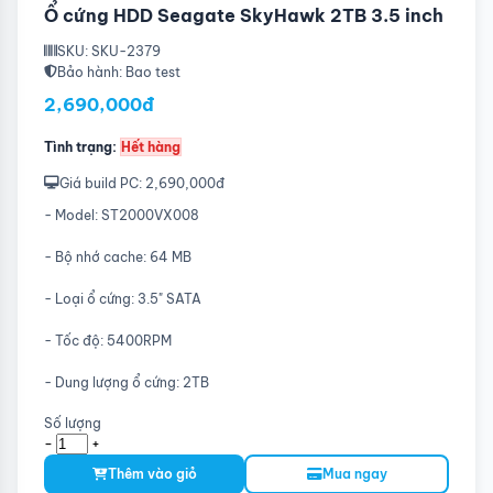
Ổ cứng HDD Seagate SkyHawk 2TB 3.5 inch
SKU: SKU-2379
Bảo hành: Bao test
2,690,000đ
Tình trạng:
Hết hàng
Giá build PC: 2,690,000đ
- Model: ST2000VX008
- Bộ nhớ cache: 64 MB
- Loại ổ cứng: 3.5" SATA
- Tốc độ: 5400RPM
- Dung lượng ổ cứng: 2TB
Số lượng
-
+
Thêm vào giỏ
Mua ngay