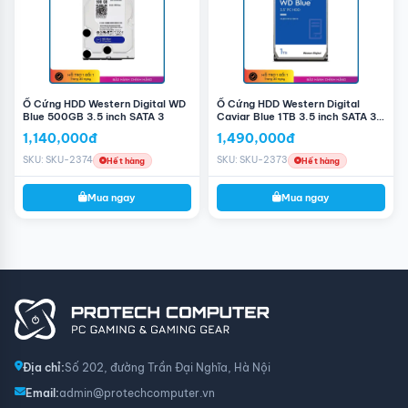
Ổ Cứng HDD Western Digital WD
Ổ Cứng HDD Western Digital
Blue 500GB 3.5 inch SATA 3
Caviar Blue 1TB 3.5 inch SATA 3
7200RPM
1,140,000đ
1,490,000đ
SKU: SKU-2374
SKU: SKU-2373
Hết hàng
Hết hàng
Mua ngay
Mua ngay
Địa chỉ:
Số 202, đường Trần Đại Nghĩa, Hà Nội
Email:
admin@protechcomputer.vn