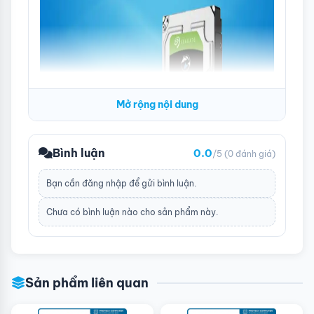
Mở rộng nội dung
Bình luận
0.0
/5
(0 đánh giá)
Bạn cần
đăng nhập
để gửi bình luận.
Chưa có bình luận nào cho sản phẩm này.
Ổ cứng HDD ST2000VX015 được thiết kế với kích thước
3.5 inch, cho khả năng tương thích dễ dàng với hầu hết
Sản phẩm liên quan
các dòng máy tính để bàn hiện nay. Kèm theo đó là chất
liệu cấu tạo cao cấp đem đến sự chắc chắn, bền bỉ hạn