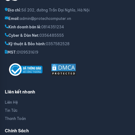
Địa chỉ:
Số 202, đường Trần Đại Nghĩa, Hà Nội
Email:
admin@protechcomputer.vn
Kinh doanh bán lẻ:
0814351234
Cyber & Dàn Net:
0356485555
Kỹ thuật & Bảo hành:
0357582528
MST:
0109531619
Liên kết nhanh
Liên Hệ
Tin Tức
Thanh Toán
Chính Sách