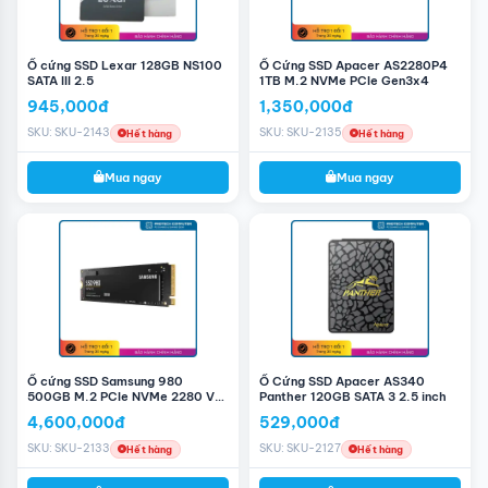
Ổ cứng SSD Lexar 128GB NS100
Ổ Cứng SSD Apacer AS2280P4
SATA III 2.5
1TB M.2 NVMe PCIe Gen3x4
945,000đ
1,350,000đ
SKU: SKU-2143
SKU: SKU-2135
Hết hàng
Hết hàng
Mua ngay
Mua ngay
Ổ cứng SSD Samsung 980
Ổ Cứng SSD Apacer AS340
500GB M.2 PCIe NVMe 2280 V-
Panther 120GB SATA 3 2.5 inch
NAND
4,600,000đ
529,000đ
SKU: SKU-2133
SKU: SKU-2127
Hết hàng
Hết hàng