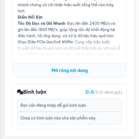
nhanh chóng và cải thiện hiệu suất tổng thể của máy
tính.
Điểm Nổi Bật
Tốc Độ Đọc và Ghi Nhanh
: Đọc lên đến 2400 MB/s và
ghi lên đến 1800 MB/s, giúp tăng tốc độ khởi động hệ
điều hành, tải ứng dụng, và xử lý dữ liệu hiệu quả hơn.
Giao Diện PCIe Gen3x4 NVMe
: Cung cấp hiệu suất
truyền dữ liệu nhanh hơn và độ trễ thấp hơn so với các ổ
cứng SATA, tối ưu hóa tốc độ xử lý và nâng cao hiệu
suất hệ thống.
Dung Lượng 500GB
: Đủ không gian cho hệ điều hành,
Mở rộng nội dung
ứng dụng và dữ liệu cá nhân, đáp ứng nhu cầu lưu trữ
hàng ngày mà không lo hết dung lượng.
Thiết Kế M.2 2280
: Kích thước nhỏ gọn và thiết kế M.2
Bình luận
0.0
2280 dễ dàng lắp đặt vào các khe cắm M.2 trên bo
/5
(0 đánh giá)
mạch chủ mà không cần cáp kết nối phức tạp.
Lợi Ích
Bạn cần
đăng nhập
để gửi bình luận.
Tăng Tốc Độ Hệ Thống
: Cải thiện tốc độ đọc/ghi dữ liệu,
giảm thời gian khởi động máy tính và tải ứng dụng,
Chưa có bình luận nào cho sản phẩm này.
mang đến trải nghiệm sử dụng mượt mà hơn.
Hiệu Suất Đáng Tin Cậy
: Công nghệ NVMe PCIe Gen3x4
đảm bảo hiệu suất ổn định và bền bỉ, giúp duy trì tốc độ