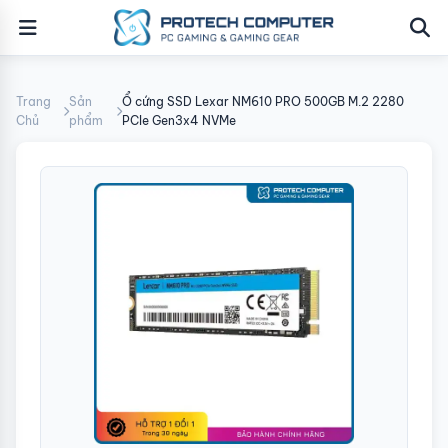
Trang
Sản
Ổ cứng SSD Lexar NM610 PRO 500GB M.2 2280
Chủ
phẩm
PCIe Gen3x4 NVMe