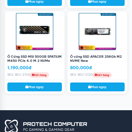
Mua ngay
Mua ngay
Ổ Cứng SSD MSI 500GB SPATIUM
Ổ cứng SSD APACER 256Gb M2
M450 PCIe 4.0 M.2 NVMe
NVME New
1,190,000đ
800,000đ
SKU: SKU-2124
SKU: SKU-2120
Hết hàng
Hết hàng
Mua ngay
Mua ngay