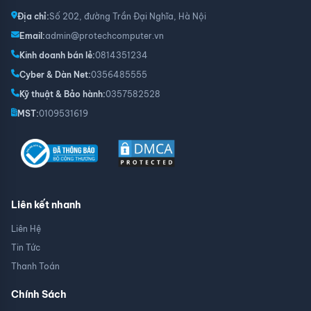
Địa chỉ:
Số 202, đường Trần Đại Nghĩa, Hà Nội
Email:
admin@protechcomputer.vn
Kinh doanh bán lẻ:
0814351234
Cyber & Dàn Net:
0356485555
Kỹ thuật & Bảo hành:
0357582528
MST:
0109531619
Liên kết nhanh
Liên Hệ
Tin Tức
Thanh Toán
Chính Sách