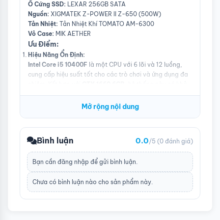
Ổ Cứng SSD:
LEXAR 256GB SATA
Nguồn:
XIGMATEK Z-POWER II Z-650 (500W)
Tản Nhiệt:
Tản Nhiệt Khí TOMATO AM-6300
Vỏ Case:
MIK AETHER
Ưu Điểm:
Hiệu Năng Ổn Định:
Intel Core i5 10400F
là một CPU với 6 lõi và 12 luồng,
cung cấp hiệu suất tốt cho các trò chơi và ứng dụng đa
nhiệm. Kết hợp với
GTX 1660 6GB
, hệ thống này có khả
năng xử lý tốt các trò chơi hiện đại ở độ phân giải 1080p
với cài đặt đồ họa cao.
Mở rộng nội dung
Card Đồ Họa GTX 1660 6GB:
GTX 1660 6GB
là một lựa chọn mạnh mẽ cho chơi game
ở độ phân giải Full HD. Bạn có thể trải nghiệm các tựa
Bình luận
0.0
/5
(0 đánh giá)
game như
Fortnite
,
Valorant
, và
GTA V
với hiệu suất
mượt mà và chất lượng hình ảnh cao.
Bạn cần
đăng nhập
để gửi bình luận.
RAM 16GB:
RAM LED XSTAR 16GB BUSS 3200
cung cấp đủ bộ nhớ
Chưa có bình luận nào cho sản phẩm này.
cho việc chơi game và làm việc đa nhiệm. RAM LED cũng
thêm phần thẩm mỹ cho hệ thống của bạn với ánh sáng
đẹp mắt.
Ổ Cứng SSD Tốc Độ Cao: