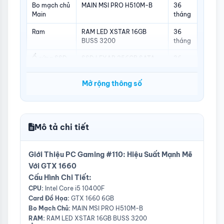
Bo mạch chủ
MAIN MSI PRO H510M-B
36
Main
tháng
Ram
RAM LED XSTAR 16GB
36
BUSS 3200
tháng
Ổ cứng SSD
SSD LEXAR 256GB SATA
36
tháng
Mở rộng thông số
Nguồn
XIGMATEK Z-POWER II Z-
36
650 (500W)
tháng
Tản nhiệt
Tản Nhiệt Khí TOMATO AM-
06
6300
tháng
Mô tả chi tiết
Vỏ Case
MIK AETHER
12
tháng
Giới Thiệu PC Gaming #110: Hiệu Suất Mạnh Mẽ
Với GTX 1660
Cấu Hình Chi Tiết:
CPU:
Intel Core i5 10400F
Card Đồ Họa:
GTX 1660 6GB
Bo Mạch Chủ:
MAIN MSI PRO H510M-B
RAM:
RAM LED XSTAR 16GB BUSS 3200