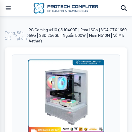
PC Gaming #110 (i5 10400F | Ram 16Gb | VGA GTX 1660
Trang
Sản
6Gb | SSD 256Gb | Nguồn 500W | Main H510M | Vỏ Mik
Chủ
phẩm
Aether)