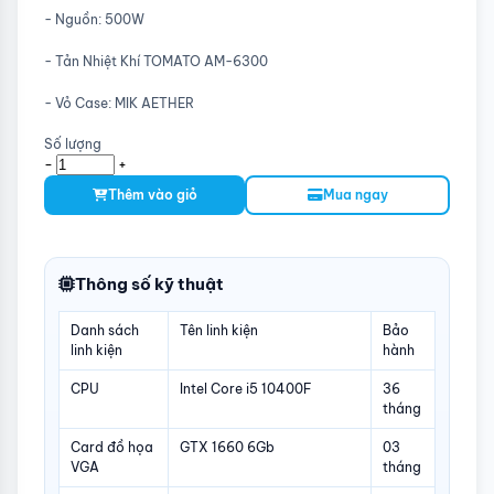
- Nguồn: 500W
- Tản Nhiệt Khí TOMATO AM-6300
- Vỏ Case: MIK AETHER
Số lượng
-
+
Thêm vào giỏ
Mua ngay
Thông số kỹ thuật
Danh sách
Tên linh kiện
Bảo
linh kiện
hành
CPU
Intel Core i5 10400F
36
tháng
Card đồ họa
GTX 1660 6Gb
03
VGA
tháng