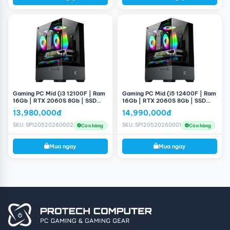
Kết Luận:
PC Gaming #110 là một cấu hình tuyệt vời cho những
game thủ muốn một hệ thống với hiệu suất ổn định và
giá cả phải chăng. Với
Intel Core i5 10400F
và
GTX 1660
6GB
, hệ thống này đáp ứng tốt nhu cầu chơi game ở độ
phân giải Full HD và cũng có khả năng xử lý các tác vụ
đa nhiệm.
SSD 256GB
và
RAM 16GB
cung cấp hiệu suất
nhanh và đủ bộ nhớ cho các ứng dụng và trò chơi hiện
đại. Dù có thể cần nâng cấp dung lượng lưu trữ trong
Gaming PC Mid (i3 12100F | Ram
Gaming PC Mid (i5 12400F | Ram
tương lai, nhưng đây vẫn là một lựa chọn mạnh mẽ và
16Gb | RTX 2060S 8Gb | SSD
16Gb | RTX 2060S 8Gb | SSD
256GB | H610M | 660W)
256GB | H610M | 660W)
đáng giá cho các game thủ.
13,980,000đ
14,990,000đ
SKU: SP120520260002
SKU: SP120520260001
Còn hàng
Còn hàng
Mua ngay
Mua ngay