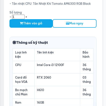
- Tản nhiệt CPU: Tản Nhiệt Khí Tomato AM6300 RGB Black
Số lượng
-
+
Thêm vào giỏ
Mua ngay
Thông số kỹ thuật
Loại linh
Tên linh kiện
Bảo
kiện
hành
CPU
Intel Core i3 12100F
36
tháng
Card đồ
RTX 2060
03
họa VGA
tháng
Bo mạch
H610
36
chủ Main
tháng
Ram
16GB