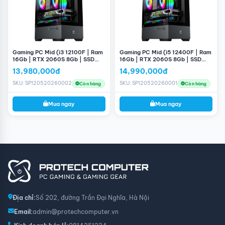
Gaming PC Mid (i3 12100F | Ram
Gaming PC Mid (i5 12400F | Ram
16Gb | RTX 2060S 8Gb | SSD
16Gb | RTX 2060S 8Gb | SSD
256GB | H610M | 660W)
256GB | H610M | 660W)
13,980,000đ
14,990,000đ
SKU: SP120520260002
SKU: SP120520260001
Còn hàng
Còn hàng
Mua ngay
Mua ngay
Địa chỉ:
Số 202, đường Trần Đại Nghĩa, Hà Nội
Email:
admin@protechcomputer.vn