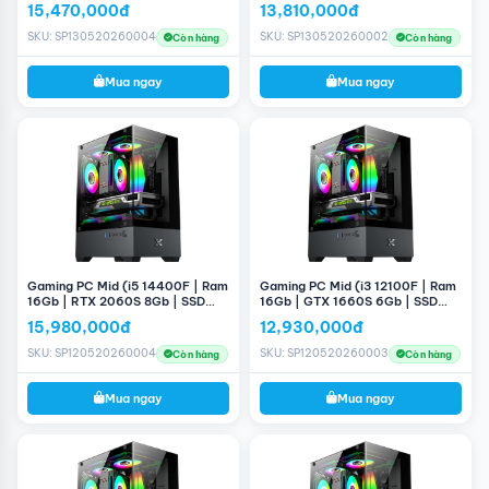
lỡ cơ hội sở hữu một cấu hình mạnh mẽ với mức giá hợp
15,470,000đ
13,810,000đ
hình 24'' 100Hz)
hình 24'' 100Hz)
lý!
SKU: SP130520260004
SKU: SP130520260002
Còn hàng
Còn hàng
Mua ngay
Mua ngay
Gaming PC Mid (i5 14400F | Ram
Gaming PC Mid (i3 12100F | Ram
16Gb | RTX 2060S 8Gb | SSD
16Gb | GTX 1660S 6Gb | SSD
256GB |B760M | 660W)
256GB | H610M | 660W)
15,980,000đ
12,930,000đ
SKU: SP120520260004
SKU: SP120520260003
Còn hàng
Còn hàng
Mua ngay
Mua ngay