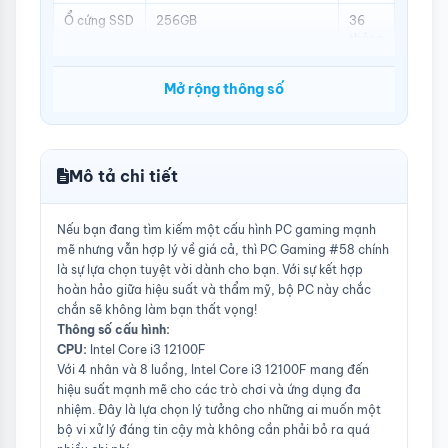
Ổ cứng SSD
256GB
36
tháng
Vỏ
CT-V001 White
12
Mở rộng thông số
tháng
Tản nhiệt
Tản Nhiệt Khí Tomato
12
CPU
AM6300 RGB Black
tháng
Mô tả chi tiết
Nếu bạn đang tìm kiếm một cấu hình PC gaming mạnh
mẽ nhưng vẫn hợp lý về giá cả, thì PC Gaming #58 chính
là sự lựa chọn tuyệt vời dành cho bạn. Với sự kết hợp
hoàn hảo giữa hiệu suất và thẩm mỹ, bộ PC này chắc
chắn sẽ không làm bạn thất vọng!
Thông số cấu hình:
CPU:
Intel Core i3 12100F
Với 4 nhân và 8 luồng, Intel Core i3 12100F mang đến
hiệu suất mạnh mẽ cho các trò chơi và ứng dụng đa
nhiệm. Đây là lựa chọn lý tưởng cho những ai muốn một
bộ vi xử lý đáng tin cậy mà không cần phải bỏ ra quá