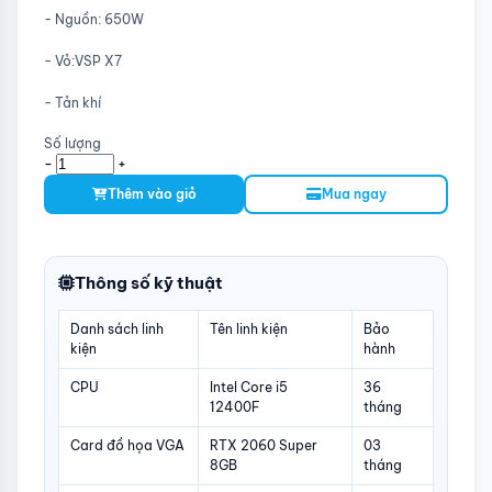
- Nguồn: 650W
- Vỏ:VSP X7
- Tản khí
Số lượng
-
+
Thêm vào giỏ
Mua ngay
Thông số kỹ thuật
Danh sách linh
Tên linh kiện
Bảo
kiện
hành
CPU
Intel Core i5
36
12400F
tháng
Card đồ họa VGA
RTX 2060 Super
03
8GB
tháng