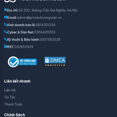
Địa chỉ:
Số 202, đường Trần Đại Nghĩa, Hà Nội
Email:
admin@protechcomputer.vn
Kinh doanh bán lẻ:
0814351234
Cyber & Dàn Net:
0356485555
Kỹ thuật & Bảo hành:
0357582528
MST:
0109531619
Liên kết nhanh
Liên Hệ
Tin Tức
Thanh Toán
Chính Sách