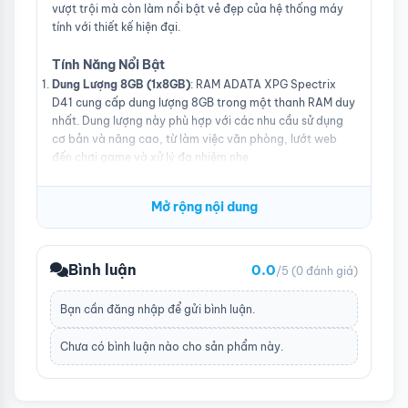
vượt trội mà còn làm nổi bật vẻ đẹp của hệ thống máy
tính với thiết kế hiện đại.
Tính Năng Nổi Bật
Dung Lượng 8GB (1x8GB)
: RAM ADATA XPG Spectrix
D41 cung cấp dung lượng 8GB trong một thanh RAM duy
nhất. Dung lượng này phù hợp với các nhu cầu sử dụng
cơ bản và nâng cao, từ làm việc văn phòng, lướt web
đến chơi game và xử lý đa nhiệm nhẹ.
Tốc Độ 3200MHz
: Với tốc độ bus 3200MHz, RAM này
cung cấp hiệu suất truyền tải dữ liệu nhanh chóng và ổn
Mở rộng nội dung
định. Tốc độ cao giúp giảm thiểu độ trễ và nâng cao khả
năng phản hồi của hệ thống, giúp bạn thực hiện các tác
vụ nặng và đa nhiệm một cách mượt mà hơn.
Công Nghệ DDR4
: DDR4 là chuẩn bộ nhớ mới nhất, cung
Bình luận
0.0
/5
(0 đánh giá)
cấp băng thông cao hơn và hiệu suất tốt hơn so với
DDR3. Công nghệ DDR4 giúp cải thiện hiệu suất tổng thể
Bạn cần
đăng nhập
để gửi bình luận.
của hệ thống, đồng thời giảm tiêu thụ năng lượng và
nhiệt độ hoạt động, làm cho máy tính của bạn hoạt
Chưa có bình luận nào cho sản phẩm này.
động hiệu quả và ổn định hơn.
Thiết Kế Xám Tinh Tế
: RAM XPG Spectrix D41 được thiết
kế với màu xám trang nhã và hiện đại. Thiết kế này