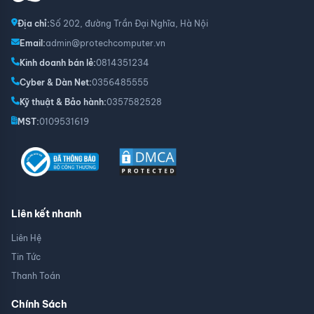
Địa chỉ:
Số 202, đường Trần Đại Nghĩa, Hà Nội
Email:
admin@protechcomputer.vn
Kinh doanh bán lẻ:
0814351234
Cyber & Dàn Net:
0356485555
Kỹ thuật & Bảo hành:
0357582528
MST:
0109531619
Liên kết nhanh
Liên Hệ
Tin Tức
Thanh Toán
Chính Sách