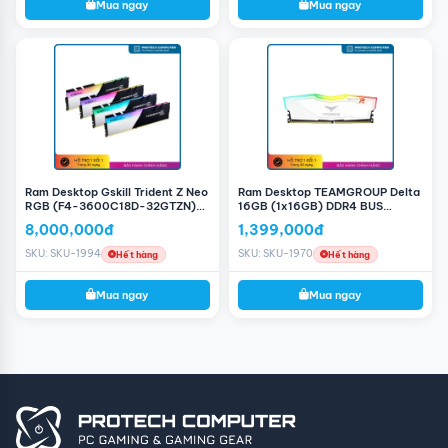
Mua ngay
Mua ngay
Ram Desktop Gskill Trident Z Neo
Ram Desktop TEAMGROUP Delta
RGB (F4-3600C18D-32GTZN)
16GB (1x16GB) DDR4 BUS
32GB (2x16GB) DDR4 3600MHz
3200MHz LED RGB (Trắng)
8,000,000đ
1,399,000đ
SKU: SKU-1994
SKU: SKU-1970
Hết hàng
Hết hàng
Mua ngay
Mua ngay