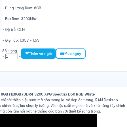
- Dung lượng Ram: 8GB
- Bus Ram: 3200Mhz
- Độ trễ: CL16
- Điện áp: 1.35V – 1.5V
Số lượng
Thêm vào giỏ
Mua ngay
-
+
a 8GB (1x8GB) DDR4 3200 XPG Spectrix D50 RGB White
chỉ cải thiện hiệu suất mà còn mang lại vẻ đẹp ấn tượng, RAM Desktop
ính là sự lựa chọn lý tưởng. Với hiệu suất mạnh mẽ và khả năng tùy chỉnh
à còn làm nổi bật hệ thống của bạn với thiết kế sang trọng.