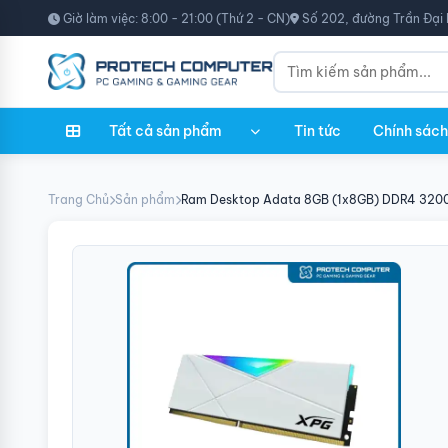
Giờ làm việc: 8:00 - 21:00 (Thứ 2 - CN)
Số 202, đường Trần Đại 
Tất cả sản phẩm
Tin tức
Chính sách
Trang Chủ
Sản phẩm
Ram Desktop Adata 8GB (1x8GB) DDR4 3200