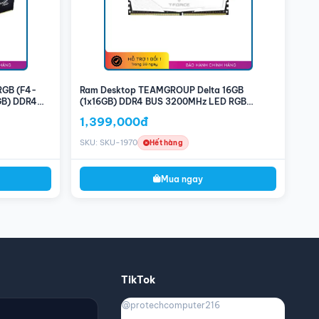
 RGB (F4-
Ram Desktop TEAMGROUP Delta 16GB
GB) DDR4
(1x16GB) DDR4 BUS 3200MHz LED RGB
(Trắng)
1,399,000đ
SKU: SKU-1970
Hết hàng
Mua ngay
TikTok
@protechcomputer216