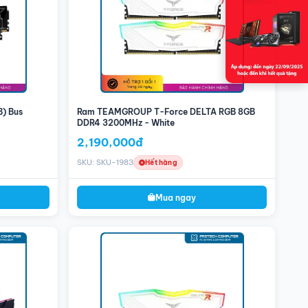
B) Bus
Ram TEAMGROUP T-Force DELTA RGB 8GB
DDR4 3200MHz - White
2,190,000đ
SKU: SKU-1983
Hết hàng
Mua ngay