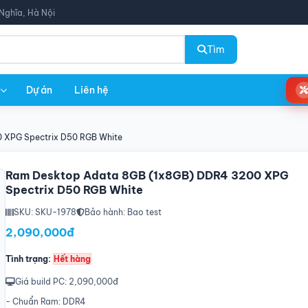
Nghĩa, Hà Nội
Tìm
Dự án
Liên hệ
 XPG Spectrix D50 RGB White
Ram Desktop Adata 8GB (1x8GB) DDR4 3200 XPG
Spectrix D50 RGB White
SKU: SKU-1978
Bảo hành: Bao test
2,090,000đ
Tình trạng:
Hết hàng
Giá build PC: 2,090,000đ
- Chuẩn Ram: DDR4