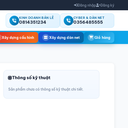
Đăng nhập
Đăng ký
KINH DOANH BÁN LẺ
CYBER & DÀN NET
0814351234
0356485555
Xây dựng cấu hình
Xây dựng dàn net
Giỏ hàng
Thông số kỹ thuật
Sản phẩm chưa có thông số kỹ thuật chi tiết.