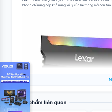
Lexar DDR4 8GB (1x8GB) BUS 3200MHz với LED RGB là lựa chọ
không chỉ nâng cấp khả năng xử lý của hệ thống mà còn tạo
M
Sản phẩm liên quan