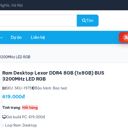
Nghĩa, Hà Nội
Tìm
Dự án
Liên hệ
 3200MHz LED RGB
Ram Desktop Lexar DDR4 8GB (1x8GB) BUS
3200MHz LED RGB
SKU: SKU-1975
Bảo hành: Bao test
619,000đ
Tình trạng:
Hết hàng
Giá build PC: 619,000đ
- Loại Ram: Desktop