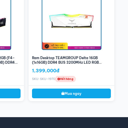
 RGB (F4-
Ram Desktop TEAMGROUP Delta 16GB
GB) DDR4
(1x16GB) DDR4 BUS 3200MHz LED RGB
(Trắng)
1,399,000đ
SKU: SKU-1970
Hết hàng
Mua ngay