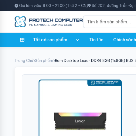
Giờ làm việc: 8:00 - 21:00 (Thứ 2 - CN)
Số 202, đường Trần Đại 
Tất cả sản phẩm
Tin tức
Chính sách
Trang Chủ
Sản phẩm
Ram Desktop Lexar DDR4 8GB (1x8GB) BUS