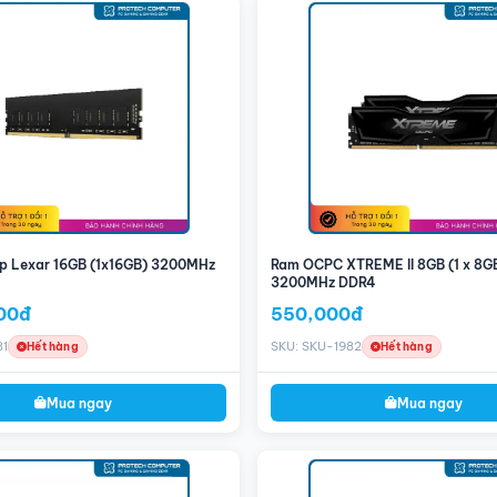
GB trong một thanh RAM duy nhất. Dung lượng này là sự lựa chọn lý tưởng
m việc văn phòng, đến chơi game và xử lý đa nhiệm nhẹ.
u suất truyền tải dữ liệu nhanh chóng và ổn định. Tốc độ cao giúp giảm
o phép bạn xử lý các tác vụ nặng và đa nhiệm hiệu quả hơn.
p băng thông cao hơn và hiệu suất tốt hơn so với DDR3. Công nghệ DDR4
 còn giảm tiêu thụ năng lượng và nhiệt độ hoạt động, làm cho hệ thống của
 đèn LED RGB có thể tùy chỉnh, cho phép bạn cá nhân hóa ánh sáng theo sở
h sáng độc đáo và đồng bộ hóa với các thành phần khác trong hệ thống máy
p Lexar 16GB (1x16GB) 3200MHz
Ram OCPC XTREME II 8GB (1 x 8G
, với màu sắc và kiểu dáng phù hợp với nhiều kiểu máy tính khác nhau. Thiết
3200MHz DDR4
hiệu quả, duy trì nhiệt độ hoạt động ổn định.
00đ
550,000đ
3200MHz, RAM này dễ dàng tương thích với nhiều bo mạch chủ và hệ thống
 và thuận tiện.
81
SKU: SKU-1982
Hết hàng
Hết hàng
hiệu suất máy tính, cho phép xử lý các tác vụ nặng và đa nhiệm mượt mà
Mua ngay
Mua ngay
y nhiều ứng dụng đồng thời, giúp nâng cao hiệu quả làm việc và giải trí.
ăng lượng, cải thiện hiệu quả hoạt động và tiết kiệm điện.
 bạn tạo phong cách riêng và làm nổi bật hệ thống máy tính của bạn.