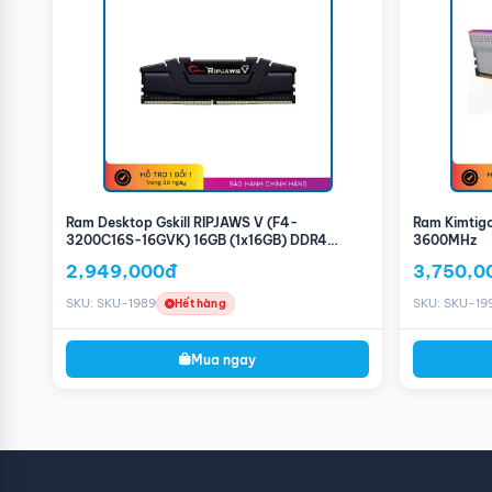
Ứng Dụng Hoàn Hảo
Chơi Game
: Tốc độ 3200MHz và dung lượng 8GB đáp ứng yêu 
ổn định.
Xử Lý Đồ Họa Cơ Bản
: Phù hợp cho các ứng dụng chỉnh sửa ả
Đa Nhiệm Hàng Ngày
: Cải thiện khả năng xử lý đa nhiệm, 
trễ.
Hãy nâng cấp máy tính của bạn với RAM Desktop Lexar DDR
phong cách ánh sáng RGB nổi bật. Đặt hàng ngay hôm nay để 
của bạn!
Ram Desktop Gskill RIPJAWS V (F4-
Ram Kimtig
3200C16S-16GVK) 16GB (1x16GB) DDR4
3600MHz
3200Mhz
2,949,000đ
3,750,0
SKU: SKU-1989
SKU: SKU-19
Hết hàng
Mua ngay