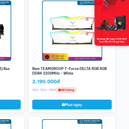
B) Bus
Ram TEAMGROUP T-Force DELTA RGB 8GB
DDR4 3200MHz - White
2,190,000đ
SKU: SKU-1983
Hết hàng
Mua ngay