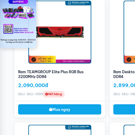
Tính Năng Nổi Bật
Dung Lượng 8GB (1x8GB)
: RAM Lexar cung cấp dung lượng 8
cho các nhu cầu sử dụng cơ bản và nâng cao, từ lướt web, là
Tốc Độ 3200MHz
: Với tốc độ 3200MHz, RAM này mang lại hiệ
thiểu độ trễ và cải thiện khả năng phản hồi của hệ thống, ch
Công Nghệ DDR4
: DDR4 là chuẩn bộ nhớ mới nhất, cung cấ
không chỉ giúp cải thiện hiệu suất tổng thể của hệ thống mà
bạn hoạt động ổn định và hiệu quả hơn.
Ánh Sáng RGB Tùy Chỉnh
: RAM Lexar được trang bị hệ thống
thích. Với ánh sáng RGB, bạn có thể tạo ra các hiệu ứng án
tính của bạn, tạo điểm nhấn nổi bật cho dàn máy của bạn.
Ram TEAMGROUP Elite Plus 8GB Bus
Ram Deskto
Thiết Kế Tinh Tế
: RAM này có thiết kế hiện đại và sang trọng
3200MHz DDR4
DDR4
kế này không chỉ tăng cường thẩm mỹ mà còn hỗ trợ tản nhiệt 
2,090,000đ
2,899,0
Khả Năng Tương Thích Cao
: Với chuẩn DDR4 và tốc độ bus 
máy tính hiện đại, giúp việc nâng cấp bộ nhớ trở nên đơn giản
SKU: SKU-1990
SKU: SKU-19
Hết hàng
Lợi Ích Khi Sử Dụng RAM Lexar
Hiệu Suất Tốt
: Tốc độ 3200MHz và dung lượng 8GB cải thiện 
Mua ngay
hơn.
Khả Năng Đa Nhiệm
: Dung lượng 8GB hỗ trợ tốt cho việc chạ
Tiết Kiệm Năng Lượng
: Công nghệ DDR4 giúp giảm tiêu thụ n
Thiết Kế Ánh Sáng RGB
: Ánh sáng RGB có thể tùy chỉnh giúp