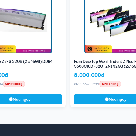
cầu của các trò chơi hiện đại, mang lại trải nghiệm chơi game mượt mà và
nh và video cơ bản, giúp bạn thực hiện các dự án sáng tạo hiệu quả.
cho phép chạy nhiều ứng dụng đồng thời mà không gặp phải tình trạng chậm
4 8GB (1x8GB) BUS 3200MHz LED RGB để tận hưởng hiệu suất vượt trội và
tối ưu hóa hiệu suất hệ thống và nâng cao trải nghiệm sử dụng máy tính
o Z3-S 32GB (2 x 16GB) DDR4
Ram Desktop Gskill Trident Z Neo
3600C18D-32GTZN) 32GB (2x16
3600MHz
00đ
8,000,000đ
93
SKU: SKU-1994
Hết hàng
Hết hàng
Mua ngay
Mua ngay