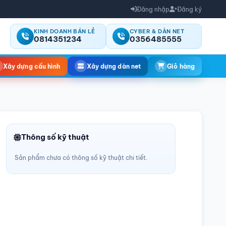
Đăng nhập
Đăng ký
KINH DOANH BÁN LẺ
CYBER & DÀN NET
0814351234
0356485555
Xây dựng cấu hình
Xây dựng dàn net
Giỏ hàng
Thông số kỹ thuật
Sản phẩm chưa có thông số kỹ thuật chi tiết.