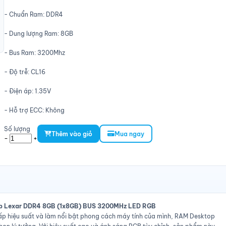
- Chuẩn Ram: DDR4
- Dung lượng Ram: 8GB
- Bus Ram: 3200Mhz
- Độ trễ: CL16
- Điện áp: 1.35V
- Hỗ trợ ECC: Không
Số lượng
Thêm vào giỏ
Mua ngay
-
+
op Lexar DDR4 8GB (1x8GB) BUS 3200MHz LED RGB
 hiệu suất và làm nổi bật phong cách máy tính của mình, RAM Desktop