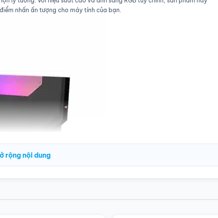
n lý tưởng. Với hiệu suất cao và ánh sáng RGB tùy chỉnh, sản phẩm này
 điểm nhấn ấn tượng cho máy tính của bạn.
ở rộng nội dung