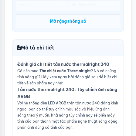
Độ ồn của máy bơm
23 dBA(MAX)
Công suất tiêu thụ của
4,8W (MAX)
Mở rộng thông số
máy bơm
Điện áp định mức của
Ampe
máy bơm
Mô tả chi tiết
DC 12V
0.4±10% A
Đầu nối
4 PIN RGB
Đánh giá chi tiết tản nước thermalright 240
ARGB Đầu nối
3 PIN 5V
Có nên mua
Tản nhiệt nước Thermalright
? Nó có những
tính năng gì? Hãy xem ngay bài đánh giá sau để biết chi
Bộ tản nhiệt
Bơm nhôm
tiết về sản phẩm này nhé:
Tản nước thermalright 240: Tùy chỉnh ánh sáng
MTTF
40000 giờ
ARGB
Kích thước
L120 mm x W120 mm x
Với hệ thống đèn LED ARGB trên tản nước 240 đáng kinh
H25 mm
ngạc, bạn có thể tùy chỉnh màu sắc và hiệu ứng ánh
sáng theo ý muốn. Khả năng tùy chỉnh này sẽ biến máy
Trọng lượng
135 g
tính của bạn thành một tác phẩm nghệ thuật sống động,
phản ánh đúng cá tính của bạn.
Tốc độ định mức
1500 vòng/phút±10%
(MAX)