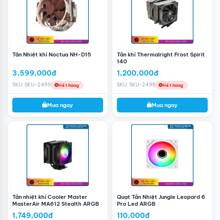
Tản Nhiệt khí Noctua NH-D15
Tản khí Thermalright Frost Spirit
140
3,599,000đ
1,200,000đ
SKU: SKU-2499
SKU: SKU-2498
Hết hàng
Hết hàng
Mua ngay
Mua ngay
Tản nước thermalright 240: Hiệu suất tối ưu
Tản nước 240 không chỉ có vẻ đẹp nổi bật mà còn mang
đến hiệu suất vượt trội. Với kích thước tiết kiệm nhưng
hiệu quả, tản nhiệt nước Thermalright này cung cấp khả
năng làm mát mạnh mẽ cho CPU của bạn. Với tốc độ
quạt lên đến 1500 RPM và lưu lượng không khí đạt 66.17
CFM, hệ thống của bạn sẽ luôn hoạt động ổn định ngay
Tản nhiệt khí Cooler Master
Quạt Tản Nhiệt Jungle Leopard 6
cả trong những tình huống khó khăn nhất.
MasterAir MA612 Stealth ARGB
Pro Led ARGB
Tản nước thermalright 240: Thiết kế thông minh
1,749,000đ
110,000đ