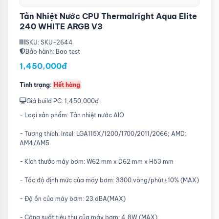
Tản Nhiệt Nước CPU Thermalright Aqua Elite
240 WHITE ARGB V3
SKU: SKU-2644
Bảo hành: Bao test
1,450,000đ
Tình trạng:
Hết hàng
Giá build PC: 1,450,000đ
- Loại sản phẩm: Tản nhiệt nước AIO
- Tương thích: Intel: LGA115X/1200/1700/2011/2066; AMD:
AM4/AM5
- Kích thước máy bơm: W62 mm x D62 mm x H53 mm
- Tốc độ định mức của máy bơm: 3300 vòng/phút±10% (MAX)
- Độ ồn của máy bơm: 23 dBA(MAX)
- Công suất tiêu thụ của máy bơm: 4,8W (MAX)