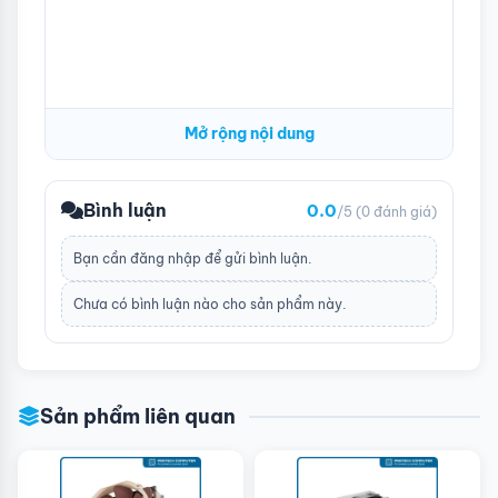
Độ ồn
25,6 dBA (MAX)
Lưu lượng gió
66,17 CFM (MAX) )
Áp suất không khí
1,53 mm H2O (MAX)
Mở rộng nội dung
Ampe
0,2 A
Đầu nối
4 PIN RGB
Bình luận
0.0
/5
(0 đánh giá)
ARGB Đầu nối
3 PIN 5V
Bạn cần
đăng nhập
để gửi bình luận.
Loại vòng bi
Vòng bi S-FDB
Chưa có bình luận nào cho sản phẩm này.
Sản phẩm liên quan