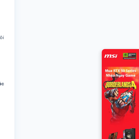
ôi
ặc