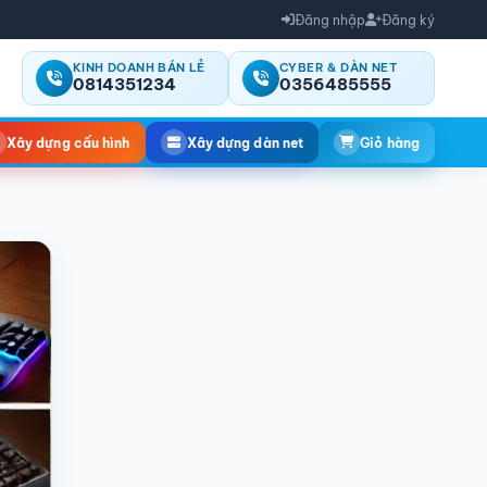
Đăng nhập
Đăng ký
KINH DOANH BÁN LẺ
CYBER & DÀN NET
0814351234
0356485555
Xây dựng cấu hình
Xây dựng dàn net
Giỏ hàng