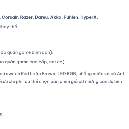
 Corsair, Razer, Dareu, Akko, Fuhlen, HyperX
.
thay thế.
hợp quán game bình dân).
ho quán game cao cấp, net cỏ).
m cơ switch Red hoặc Brown, LED RGB, chống nước và có Anti-
 ưu chi phí, có thể chọn bàn phím giả cơ nhưng cần ưu tiên
GB