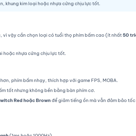
n, khung kim loại hoặc nhựa cứng chịu lực tốt.
 vì vậy cần chọn loại có tuổi thọ phím bấm cao (ít nhất
50 tr
i hoặc nhựa cứng chịu lực tốt.
ốt hơn, phím bấm nhạy, thích hợp với game FPS, MOBA.
 bấm tốt nhưng không bền bằng bàn phím cơ.
switch Red hoặc Brown
để giảm tiếng ồn mà vẫn đảm bảo tốc
hanh
(1ms hoặc 1000Hz).