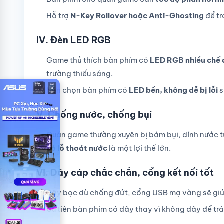
Hỗ trợ
N-Key Rollover hoặc Anti-Ghosting
để tr
IV. Đèn LED RGB
Game thủ thích bàn phím có
LED RGB nhiều chế 
trường thiếu sáng.
Nên chọn bàn phím có
LED bền, không dễ bị lỗi
s
V. Chống nước, chống bụi
Quán game thường xuyên bị bám bụi, dính nước t
có lỗ thoát nước
là một lợi thế lớn.
VI. Dây cáp chắc chắn, cổng kết nối tốt
Dây bọc dù chống đứt, cổng USB mạ vàng sẽ giú
Ưu tiên bàn phím có dây thay vì không dây để trá