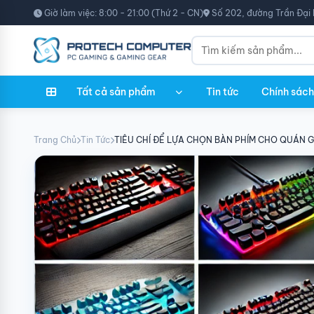
Giờ làm việc: 8:00 - 21:00 (Thứ 2 - CN)
Số 202, đường Trần Đại 
Tất cả sản phẩm
Tin tức
Chính sách
Trang Chủ
Tin Tức
TIÊU CHÍ ĐỂ LỰA CHỌN BÀN PHÍM CHO QUÁN 