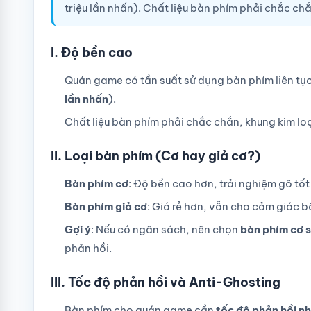
triệu lần nhấn). Chất liệu bàn phím phải chắc chắ
I. Độ bền cao
Quán game có tần suất sử dụng bàn phím liên tục,
lần nhấn
).
Chất liệu bàn phím phải chắc chắn, khung kim loạ
II. Loại bàn phím (Cơ hay giả cơ?)
Bàn phím cơ
: Độ bền cao hơn, trải nghiệm gõ t
Bàn phím giả cơ
: Giá rẻ hơn, vẫn cho cảm giác
Gợi ý
: Nếu có ngân sách, nên chọn
bàn phím cơ 
phản hồi.
III. Tốc độ phản hồi và Anti-Ghosting
Bàn phím cho quán game cần
tốc độ phản hồi n