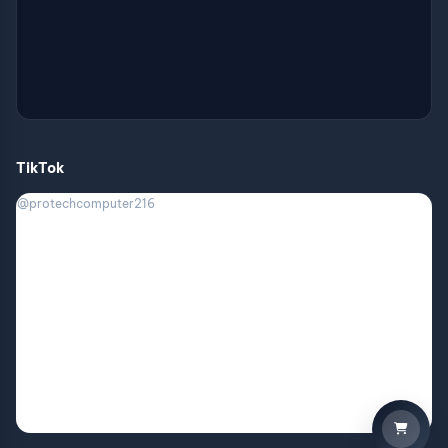
TikTok
@protechcomputer216