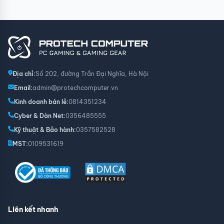
Địa chỉ:
Số 202, đường Trần Đại Nghĩa, Hà Nội
Email:
admin@protechcomputer.vn
Kinh doanh bán lẻ:
0814351234
Cyber & Dàn Net:
0356485555
Kỹ thuật & Bảo hành:
0357582528
MST:
0109531619
Liên kết nhanh