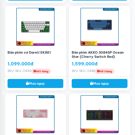
Led keyboard AKKO 3108 v2 Bilibili (Akko
switch)
Vì hướng đến người dùng tập trung vào nhân vật nhiều
nên AKKO không trang bị led cho bàn phím này. Vừa tối
Bàn phím cơ DareU EK861
Bàn phím AKKO 3084SP Ocean
giản, vừa tiết kiệm chi phí và giảm giá thành, đồng
Star (Cherry Switch Red)
thời tiết kiệm nguồn điện cung cấp và bảo vệ môi
1,099,000đ
1,599,000đ
trường.
SKU: SKU-2490
SKU: SKU-2488
Hết hàng
Hết hàng
Mua ngay
Mua ngay