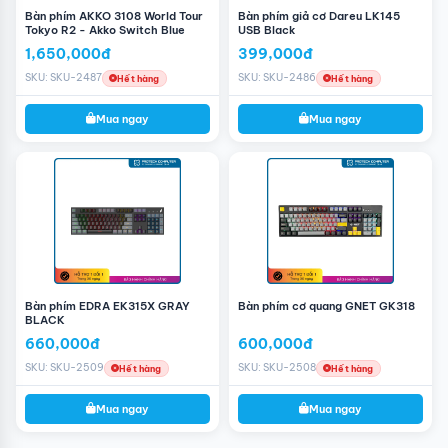
Bàn phím AKKO 3108 World Tour
Bàn phím giả cơ Dareu LK145
Tokyo R2 - Akko Switch Blue
USB Black
1,650,000đ
399,000đ
SKU: SKU-2487
SKU: SKU-2486
Hết hàng
Hết hàng
Mua ngay
Mua ngay
Bàn phím EDRA EK315X GRAY
Bàn phím cơ quang GNET GK318
BLACK
660,000đ
600,000đ
SKU: SKU-2509
SKU: SKU-2508
Hết hàng
Hết hàng
Mua ngay
Mua ngay