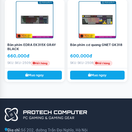
Bàn phím EDRA EK315X GRAY
Bàn phím cơ quang GNET GK318
BLACK
660,000đ
600,000đ
SKU: SKU-2509
SKU: SKU-2508
Hết hàng
Hết hàng
Mua ngay
Mua ngay
Địa chỉ:
Số 202, đường Trần Đại Nghĩa, Hà Nội