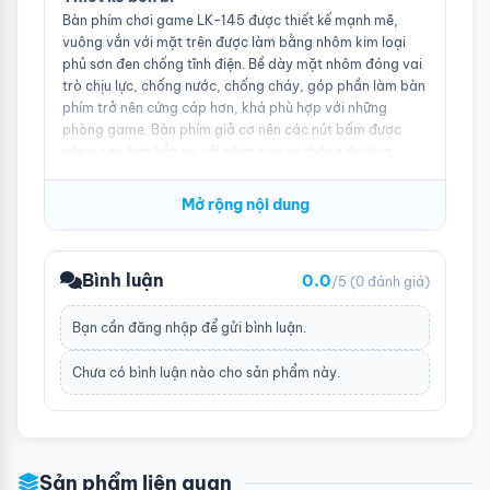
Bàn phím chơi game LK-145 được thiết kế mạnh mẽ,
vuông vắn với mặt trên được làm bằng nhôm kim loại
phủ sơn đen chống tĩnh điện. Bề dày mặt nhôm đóng vai
trò chịu lực, chống nước, chống cháy, góp phần làm bàn
phím trở nên cứng cáp hơn, khá phù hợp với những
phòng game. Bàn phím giả cơ nên các nút bấm được
nâng cao hơn hẳn so với phím cao su thông thường,
mang lại trải nghiệm không kém phím cơ thật, nút phím
mềm dễ thao tác, độ nảy cao giúp thao tác nhanh và
Mở rộng nội dung
không bị trơn trượt tay.
Cụm kê tay được thiết kế khá thoải mái, khiến người
Bình luận
0.0
/5
(0 đánh giá)
dùng cảm thấy thư giãn và êm ái khi phải làm việc hoặc
chơi game trong thời gian dài. Nếu so sánh với các sản
phẩm bàn phím khác cùng phân khúc, DareU LK-145 nổi
Bạn cần
đăng nhập
để gửi bình luận.
trội ở chỗ có thể tự bảo vệ mình khỏi những tác động
xấu bên ngoài làm ảnh hưởng đến chất lượng và trải
Chưa có bình luận nào cho sản phẩm này.
nghiệm người dùng. Hiệu ứng được thể hiện qua hệ thống
đèn led với 7 màu có thể chạy từ trái qua phải hoặc sáng
led toàn bàn phím, hiệu ứng nhịp thở, hiệu ứng sóng
nước, vv.
Sản phẩm liên quan