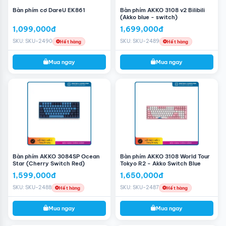
Bàn phím cơ DareU EK861
Bàn phím AKKO 3108 v2 Bilibili
(Akko blue - switch)
1,099,000đ
1,699,000đ
SKU: SKU-2490
SKU: SKU-2489
Hết hàng
Hết hàng
Mua ngay
Mua ngay
Bàn phím AKKO 3084SP Ocean
Bàn phím AKKO 3108 World Tour
Star (Cherry Switch Red)
Tokyo R2 - Akko Switch Blue
1,599,000đ
1,650,000đ
SKU: SKU-2488
SKU: SKU-2487
Hết hàng
Hết hàng
Mua ngay
Mua ngay