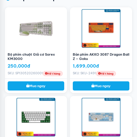
Bộ phím chuột Giả cơ Sorex
Bàn phím AKKO 3087 Dragon Ball
KM3000
Z – Goku
250,000đ
1,699,000đ
SKU: SP130520260001
SKU: SKU-2491
Hết hàng
Hết hàng
Mua ngay
Mua ngay