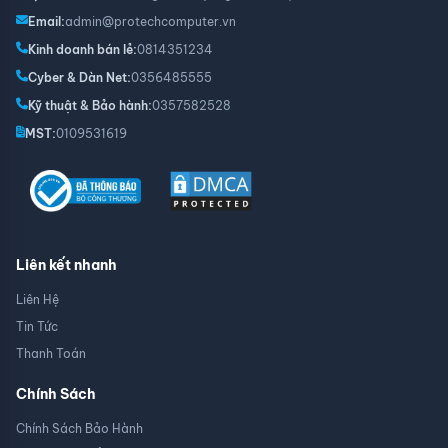
Email:
admin@protechcomputer.vn
Kinh doanh bán lẻ:
0814351234
Cyber & Dàn Net:
0356485555
Kỹ thuật & Bảo hành:
0357582528
MST:
0109531619
Liên kết nhanh
Liên Hệ
Tin Tức
Thanh Toán
Chính Sách
Chính Sách Bảo Hành