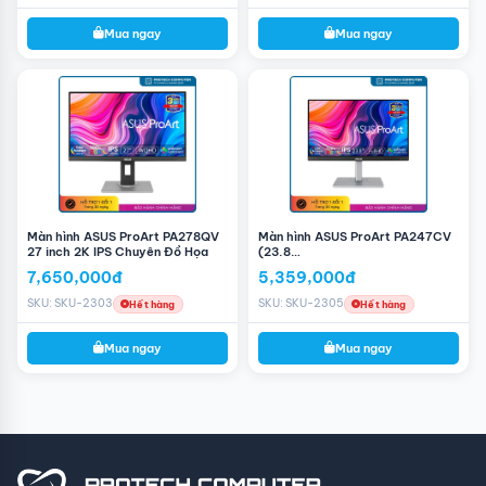
Mua ngay
Mua ngay
Màn hình ASUS ProArt PA278QV
Màn hình ASUS ProArt PA247CV
27 inch 2K IPS Chuyên Đồ Họa
(23.8
inch/FHD/IPS/75Hz/5ms/USB
7,650,000đ
5,359,000đ
TypeC)
SKU: SKU-2303
SKU: SKU-2305
Hết hàng
Hết hàng
Mua ngay
Mua ngay