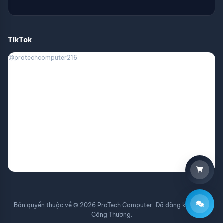
TikTok
@protechcomputer216
Bản quyền thuộc về © 2026 ProTech Computer. Đã đăng ký với Bộ
Công Thương.