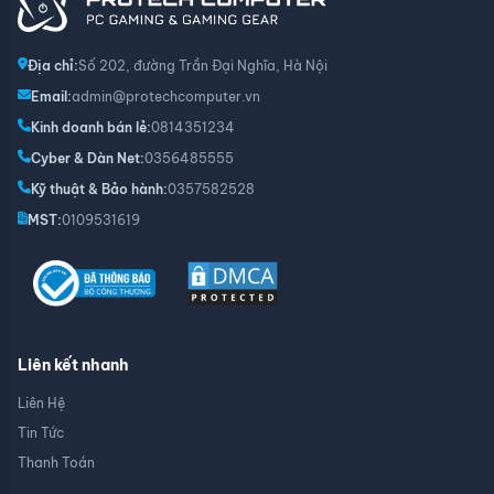
Địa chỉ:
Số 202, đường Trần Đại Nghĩa, Hà Nội
Email:
admin@protechcomputer.vn
Kinh doanh bán lẻ:
0814351234
Cyber & Dàn Net:
0356485555
Kỹ thuật & Bảo hành:
0357582528
MST:
0109531619
Liên kết nhanh
Liên Hệ
Tin Tức
Thanh Toán