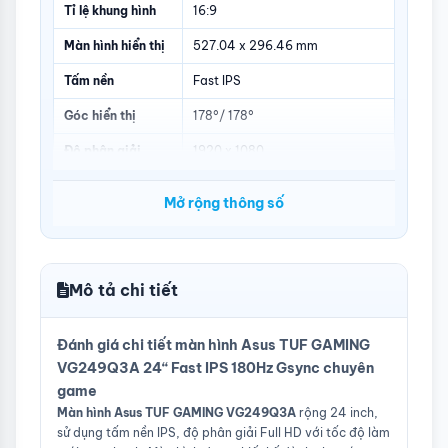
Tỉ lệ khung hình
16:9
Màn hình hiển thị
527.04 x 296.46 mm
Tấm nền
Fast IPS
Góc hiển thị
178°/ 178°
Độ phân giải
1920 x 1080
Độ sáng
250cd/㎡
Mở rộng thông số
Loại màn hình
LED
Màu sắc hiển thị
16.7 triệu màu sắc, sRGB 99%
Mô tả chi tiết
Thời gian phản
1ms(GTG)
hồi
Đánh giá chi tiết màn hình Asus TUF GAMING
Tần số quét
180Hz
VG249Q3A 24“ Fast IPS 180Hz Gsync chuyên
Không nhấp nháy
Có
game
Màn hình Asus
TUF GAMING VG249Q3A
rộng 24 inch,
Pixel Pitch
0.2745mm
sử dụng tấm nền IPS, độ phân giải Full HD với tốc độ làm