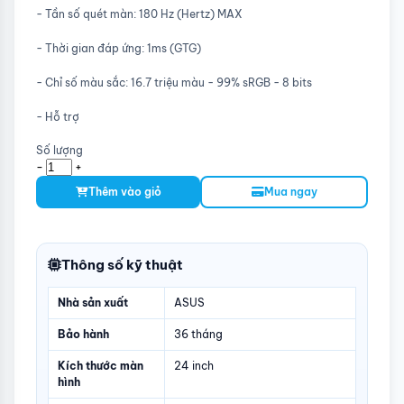
- Tần số quét màn: 180 Hz (Hertz) MAX
- Thời gian đáp ứng: 1ms (GTG)
- Chỉ số màu sắc: 16.7 triệu màu - 99% sRGB - 8 bits
- Hỗ trợ
Số lượng
-
+
Thêm vào giỏ
Mua ngay
Thông số kỹ thuật
Nhà sản xuất
ASUS
Bảo hành
36 tháng
Kích thước màn
24 inch
hình