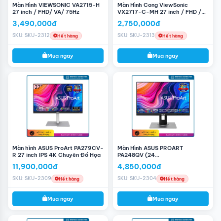
Màn Hình VIEWSONIC VA2715-H
Màn Hình Cong ViewSonic
27 inch / FHD/ VA/ 75Hz
VX2717-C-MH 27 inch / FHD /
75Hz
3,490,000đ
2,750,000đ
SKU: SKU-2312
SKU: SKU-2313
Hết hàng
Hết hàng
Mua ngay
Mua ngay
Màn hình ASUS ProArt PA279CV-
Màn Hình ASUS PROART
R 27 inch IPS 4K Chuyên Đồ Họa
PA248QV (24
inch/WUXGA/IPS/75Hz/5Ms)
11,900,000đ
4,850,000đ
SKU: SKU-2309
SKU: SKU-2304
Hết hàng
Hết hàng
Mua ngay
Mua ngay