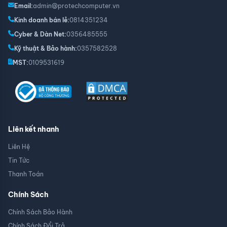
Email:
admin@protechcomputer.vn
Kinh doanh bán lẻ:
0814351234
Cyber & Dàn Net:
0356485555
Kỹ thuật & Bảo hành:
0357582528
MST:
0109531619
Liên kết nhanh
Liên Hệ
Tin Tức
Thanh Toán
Chính Sách
Chính Sách Bảo Hành
Chính Sách Đổi Trả