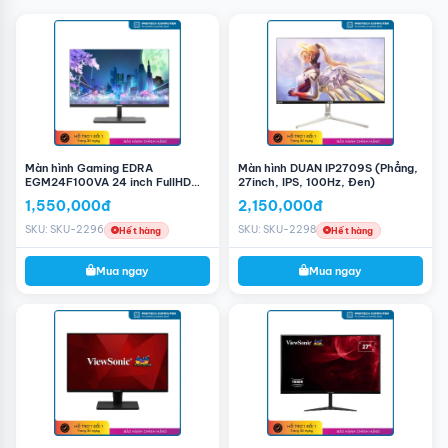
kết nối với các thiết bị khác như laptop, PC, điện thoại
thông minh và các thiết bị ngoại vi khác. Cổng USB-C
còn hỗ trợ sạc nhanh Power Delivery lên đến 15W, giúp
bạn sạc các thiết bị di động một cách nhanh chóng và
tiện lợi.
Tiết kiệm năng lượng, thân thiện môi trường
Dell luôn quan tâm đến việc bảo vệ môi trường.
Màn hình
Màn hình Gaming EDRA
Màn hình DUAN IP2709S (Phẳng,
Dell P2425 24 Inch IPS FHD 100Hz
được sản xuất với
EGM24F100VA 24 inch FullHD
27inch, IPS, 100Hz, Đen)
vật liệu tái chế và đạt các tiêu chuẩn về tiết kiệm năng
100Hz
1,550,000đ
2,150,000đ
lượng, giúp giảm thiểu tác động đến môi trường.
SKU: SKU-2296
SKU: SKU-2298
Hết hàng
Hết hàng
Mua ngay
Mua ngay