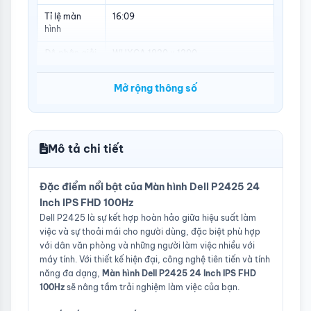
Tỉ lệ màn
16:09
hình
Độ phân giải
WUXGA 1920 x 1200
Tấm nền
IPS
Mở rộng thông số
Tần số quét
100Hz
Thời gian
5ms
phản hồi
Mô tả chi tiết
Độ tương
1,500:1 (typ)
phản
Đặc điểm nổi bật của Màn hình Dell P2425 24
Độ sáng
300 cd/m² (typ)
Inch IPS FHD 100Hz
Dell P2425 là sự kết hợp hoàn hảo giữa hiệu suất làm
Góc nhìn
178º horizontal, 178º vertical
việc và sự thoải mái cho người dùng, đặc biệt phù hợp
với dân văn phòng và những người làm việc nhiều với
Màu sắc
16.7 triệu màu, 99% sRGB
máy tính. Với thiết kế hiện đại, công nghệ tiên tiến và tính
màn hình
năng đa dạng,
Màn hình Dell P2425 24 Inch IPS FHD
Bề mặt màn
Anti-Glare, Hard Coating (3H)
100Hz
sẽ nâng tầm trải nghiệm làm việc của bạn.
hình