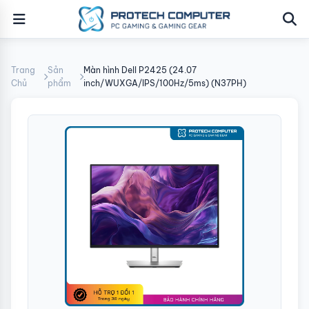
Trang
Sản
Màn hình Dell P2425 (24.07
Chủ
phẩm
inch/WUXGA/IPS/100Hz/5ms) (N37PH)