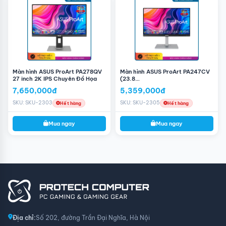
Màn hình ASUS ProArt PA278QV
Màn hình ASUS ProArt PA247CV
27 inch 2K IPS Chuyên Đồ Họa
(23.8
inch/FHD/IPS/75Hz/5ms/USB
7,650,000đ
5,359,000đ
TypeC)
SKU: SKU-2303
SKU: SKU-2305
Hết hàng
Hết hàng
Mua ngay
Mua ngay
Địa chỉ:
Số 202, đường Trần Đại Nghĩa, Hà Nội