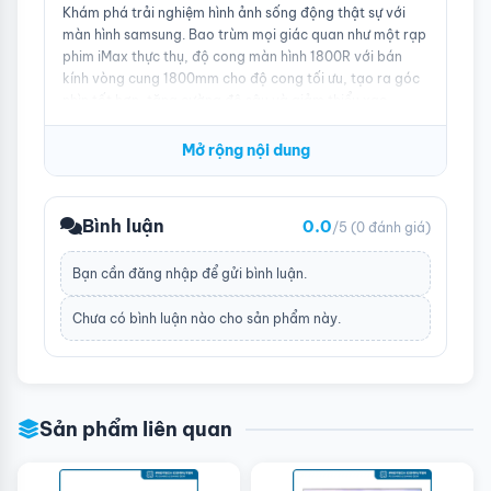
Khám phá trải nghiệm hình ảnh sống động thật sự với
màn hình samsung. Bao trùm mọi giác quan như một rạp
phim iMax thực thụ, độ cong màn hình 1800R với bán
kính vòng cung 1800mm cho độ cong tối ưu, tạo ra góc
nhìn tốt hơn, tăng cường độ sâu và giảm thiểu xao
nhãng. Bất kể phim trực tuyến, chương trình TV hay
game hành động, màn hình Samsung sẽ cuốn bạn vào
Mở rộng nội dung
thế giới đa phương tiện sống động.
Bình luận
0.0
/5
(0 đánh giá)
Bạn cần
đăng nhập
để gửi bình luận.
Chưa có bình luận nào cho sản phẩm này.
Sản phẩm liên quan