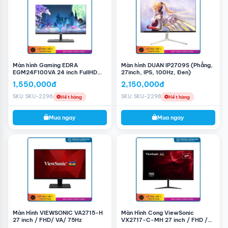
Màn hình Gaming EDRA
Màn hình DUAN IP2709S (Phẳng,
EGM24F100VA 24 inch FullHD
27inch, IPS, 100Hz, Đen)
100Hz
1,550,000đ
2,150,000đ
SKU: SKU-2296
SKU: SKU-2298
Hết hàng
Hết hàng
Mua ngay
Mua ngay
Bảo vệ mắt hiệu quả
Thử nghiệm lâm sàng được tiến hành bởi khoa Mắt, đại
học Quốc gia Seoul. So sánh với TV màn hình phẳng, kết
quả cho thấy người dùng giảm mỏi mắt khi xem màn
hình cong. Chế Độ Bảo Vệ Mắt: giảm mỏi mắt và tăng
Màn Hình VIEWSONIC VA2715-H
Màn Hình Cong ViewSonic
cường trải nghiệm xem bằng cách giảm lượng ánh sáng
27 inch / FHD/ VA/ 75Hz
VX2717-C-MH 27 inch / FHD /
màu xanh, vốn gây mỏi mắt do kích thích võng mạc.
75Hz