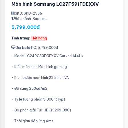
Màn hình Samsung LC27F591FDEXXV
SKU: SKU-2366
Bảo hành: Bao test
5,799,000đ
Tình trạng:
Hết hàng
Giá build PC: 5,799,000đ
- Model LC24RG50FQEXXV Curved 144Hz
- Kiểu màn hình Màn hình gaming
- Kích thước màn hình 23.8Inch VA
- Độ sáng 250cd/m2
- Tỷ lệ tương phản 3,000:1(Typ)
- Độ phân giải Full HD (1920x1080)
- Thời gian đáp ứng 4ms