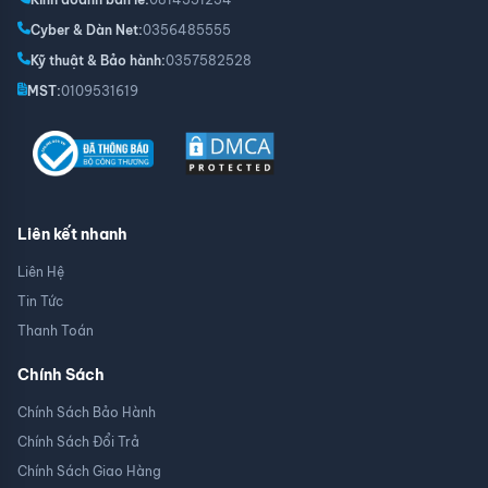
Cyber & Dàn Net:
0356485555
Kỹ thuật & Bảo hành:
0357582528
MST:
0109531619
Liên kết nhanh
Liên Hệ
Tin Tức
Thanh Toán
Chính Sách
Công nghệ màn hình VA tiên tiến
Chính Sách Bảo Hành
Các tinh thể lỏng liên kết theo chiều dọc của tấm nền VA
Chính Sách Đổi Trả
chặn phản xạ ánh sáng hiệu quả hơn màn hình IPS; trong
Chính Sách Giao Hàng
khi những đường cong giúp giảm rò rỉ ánh sáng, mang