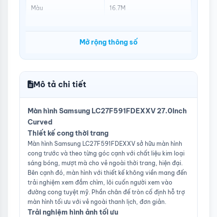
Màu
16.7M
Góc nhìn
178°(H)/178°(V)
Mở rộng thông số
Giao tiếp
D-Sub,HDMI,Display Port
Màu sắc
Trắng
Xuất sứ
China
Mô tả chi tiết
Màn hình Samsung LC27F591FDEXXV 27.0Inch
Curved
Thiết kế cong thời trang
Màn hình Samsung LC27F591FDEXXV sở hữu màn hình
cong trước và theo từng góc cạnh với chất liệu kim loại
sáng bóng, mượt mà cho vẻ ngoài thời trang, hiện đại.
Bên cạnh đó, màn hình với thiết kế không viền mang đến
trải nghiệm xem đắm chìm, lôi cuốn người xem vào
đường cong tuyệt mỹ. Phần chân đế tròn cố định hỗ trợ
màn hình tối ưu với vẻ ngoài thanh lịch, đơn giản.
Trải nghiệm hình ảnh tối ưu