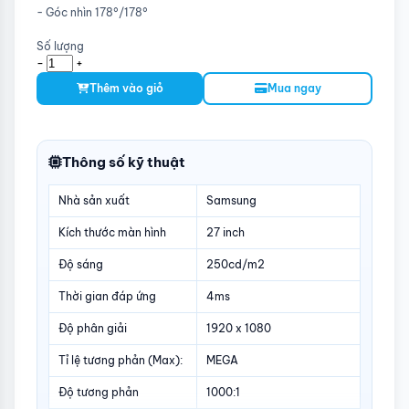
- Góc nhìn 178°/178°
Số lượng
-
+
Thêm vào giỏ
Mua ngay
Thông số kỹ thuật
Nhà sản xuất
Samsung
Kích thước màn hình
27 inch
Độ sáng
250cd/m2
Thời gian đáp ứng
4ms
Độ phân giải
1920 x 1080
Tỉ lệ tương phản (Max):
MEGA
Độ tương phản
1000:1