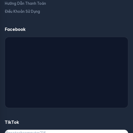
đến sắc đen đồng đều trên mọi khung hình.
Hướng Dẫn Thanh Toán
Loa cùng kết nối đa phương tiện
Điều Khoản Sử Dụng
Bộ loa stereo tích hợp: bộ loa 5-watt tích hợp vào màn
hình cho bạn tận hưởng phim ảnh, game và các nội dung
trực tuyến thật dễ dàng mà không cần kết nối với loa
Facebook
phụ hay cáp bên ngoài. Ba nền tảng kết nối: ba cổng
HDMI, DP và D-sub cho hiệu quả kết nối vượt trội, giúp
bạn dễ dàng kết nối với máy tính, điều khiển game, các
màn hình phụ và nhiều thiết bị khác.
TikTok
@protechcomputer216