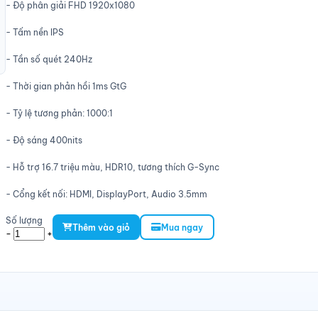
- Độ phân giải FHD 1920x1080
- Tấm nền IPS
- Tần số quét 240Hz
- Thời gian phản hồi 1ms GtG
- Tỷ lệ tương phản: 1000:1
- Độ sáng 400nits
- Hỗ trợ 16.7 triệu màu, HDR10, tương thích G-Sync
- Cổng kết nối: HDMI, DisplayPort, Audio 3.5mm
Số lượng
Thêm vào giỏ
Mua ngay
-
+