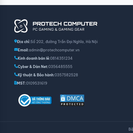
Công nghệ đồng bộ hóa thích ứng
Để mang đến trải nghiệm chơi game “smooth like butter”, 
giúp đồng bộ tốc độ GPU với tốc độ khung hình để loại bỏ h
chuyển động nhanh, chuyển cảnh phức tạp cũng không làm
Premium.
Địa chỉ:
Số 202, đường Trần Đại Nghĩa, Hà Nội
Email:
admin@protechcomputer.vn
Kinh doanh bán lẻ:
0814351234
Cyber & Dàn Net:
0356485555
Kỹ thuật & Bảo hành:
0357582528
MST:
0109531619
Bả