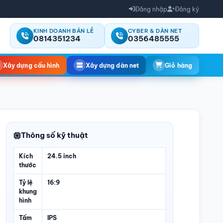
Đăng nhập
Đăng ký
KINH DOANH BÁN LẺ
CYBER & DÀN NET
0814351234
0356485555
Xây dựng cấu hình
Xây dựng dàn net
Giỏ hàng
Thông số kỹ thuật
Kích
24.5 inch
thước
Tỷ lệ
16:9
khung
hình
Tấm
IPS