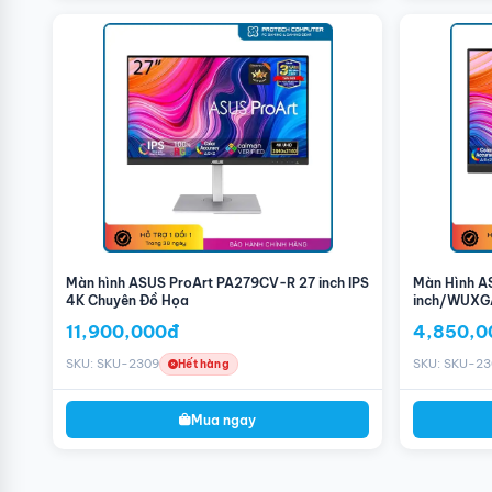
Màn hình ASUS ProArt PA279CV-R 27 inch IPS
Màn Hình 
4K Chuyên Đồ Họa
inch/WUXG
11,900,000đ
4,850,0
SKU: SKU-2309
SKU: SKU-2
Hết hàng
Mua ngay