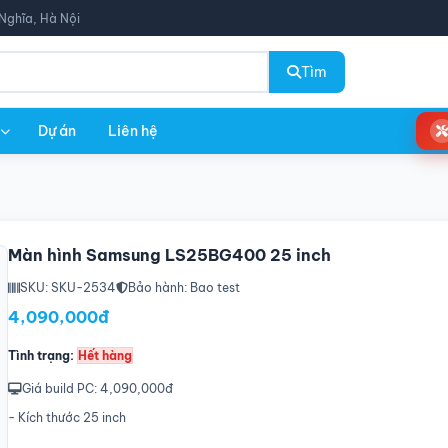
Nghĩa, Hà Nội
Tìm
Dự án
Liên hệ
Màn hình Samsung LS25BG400 25 inch
SKU: SKU-2534
Bảo hành: Bao test
4,090,000đ
Tình trạng:
Hết hàng
Giá build PC: 4,090,000đ
- Kích thước 25 inch