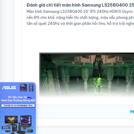
Đánh giá chi tiết màn hình Samsung LS25BG400 2
Màn hình Samsung LS25BG400 25“ IPS 240Hz HDR10 Gsync l
nền IPS cho khả năng hiển thị chất lượng, màu sắc phong ph
tần số quét 240Hz và thời gian phản hồi 1ms, hỗ trợ trải ngh
M