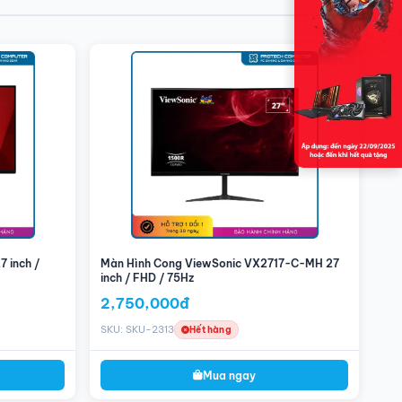
Kích
558.5 x 341.1 x 85.4 mm (Không
thước
chân đế)
558.5 x 552.9 x 244.8 mm (Gồm
chân đế)
Hỗ
Treo tường
100 x 100
Trợ
Trọng
2.8 kg (Không chân đế)
lượng
4.5 kg (Gồm chân đế)
Phụ
Cáp nguồn, Cáp HDMI, Hướng dẫn sử
kiện
dụng,...
 inch /
Màn Hình Cong ViewSonic VX2717-C-MH 27
inch / FHD / 75Hz
2,750,000đ
SKU: SKU-2313
Hết hàng
Mua ngay