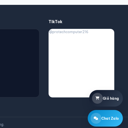
TikTok
@protechcomputer216
Giỏ hàng
Chat Zalo
ng.