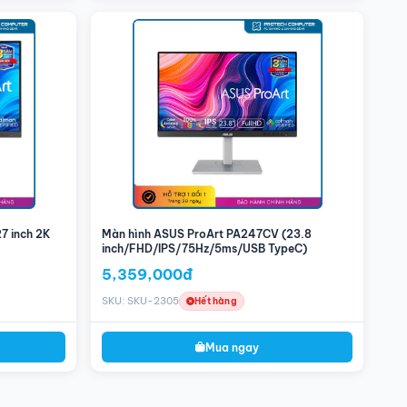
7 inch 2K
Màn hình ASUS ProArt PA247CV (23.8
inch/FHD/IPS/75Hz/5ms/USB TypeC)
5,359,000đ
SKU: SKU-2305
Hết hàng
Mua ngay