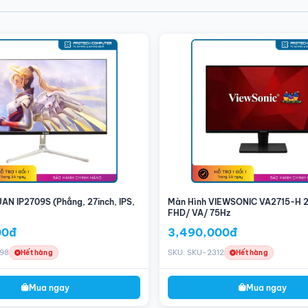
hật
inch gọn gàng, độ phân giải Full HD dưới tấm nền IPS chất lượng mang
. Màn hình cung cấp khả năng tái tạo hình ảnh chất lượng, góc nhìn 178 độ
độ hiển thị cao hơn cùng độ sâu hình ảnh chuẩn hơn, game thủ sẽ có được cảm
o những trận game.
 quét chính là linh hồn của sản phẩm. Samsung LS25BG400 được trang bị
ao trải nghiệm chơi game cho game thủ. Song song đó, bạn còn có thể dễ
AN IP2709S (Phẳng, 27inch, IPS,
Màn Hình VIEWSONIC VA2715-H 27
hản hồi 1ms.
FHD/ VA/ 75Hz
00đ
3,490,000đ
98
SKU: SKU-2312
Hết hàng
Hết hàng
Mua ngay
Mua ngay