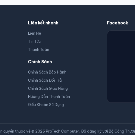
Samsung LS25BG400 được tích hợp công nghệ đồng bộ hóa thích ứng G sync,
Liên kết nhanh
Facebook
iện tượng xé, rách màn hình gây khó chịu cho người dùng. Những tựa game
 khó được màn hình gaming Samsung nhờ vào sức mạnh của AMD Freesync
Liên Hệ
Tin Tức
Thanh Toán
Chính Sách
Chính Sách Bảo Hành
Chính Sách Đổi Trả
Chính Sách Giao Hàng
Hướng Dẫn Thanh Toán
Điều Khoản Sử Dụng
n quyền thuộc về © 2026 ProTech Computer. Đã đăng ký với Bộ Công Thươ