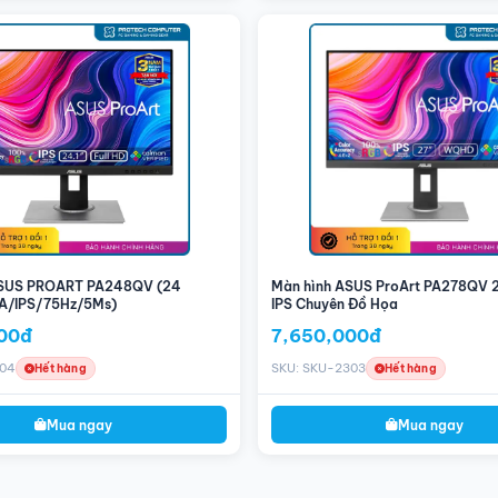
ASUS PROART PA248QV (24
Màn hình ASUS ProArt PA278QV 2
A/IPS/75Hz/5Ms)
IPS Chuyên Đồ Họa
00đ
7,650,000đ
304
SKU: SKU-2303
Hết hàng
Hết hàng
Mua ngay
Mua ngay