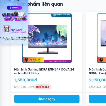
Sản phẩm liên quan
Samsung LS25BG400 cho khả năng hiển thị chân t
Màn hình Samsung LS25BG400 sở hữu kích thước màn hình 25 
đến chất lượng hiển thị cùng trải nghiệm chơi game vượt bậc
rộng rãi, bao quát và sắc nét đến từ mọi góc nhìn. Với mật 
giác chân thật như thể chính bản thân họ đang đắm chìm và
Thời gian phản hồi và tần số quét cao
Với một màn hình chuyên game, thời gian phản hồi và tần số
tần số quét 240Hz để hạn chế tình trạng giật lag để nâng c
Màn hình Gaming EDRA EGM24F100VA 24
Màn hình DU
dàng đón đầu mọi hành động của đối thủ nhờ vào thời gian p
inch FullHD 100Hz
100Hz, Đen)
1,550,000đ
2,150,0
SKU: SKU-2296
SKU: SKU-22
Hết hàng
Mua ngay