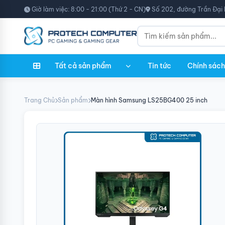
Giờ làm việc: 8:00 - 21:00 (Thứ 2 - CN)
Số 202, đường Trần Đại 
Tất cả sản phẩm
Tin tức
Chính sách
Trang Chủ
Sản phẩm
Màn hình Samsung LS25BG400 25 inch