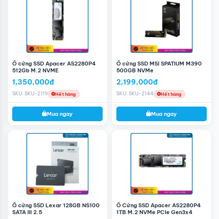
Ổ cứng SSD Apacer AS2280P4
Ổ cứng SSD MSI SPATIUM M390
512Gb M.2 NVME
500GB NVMe
1,350,000đ
2,199,000đ
SKU: SKU-2119
SKU: SKU-2144
Hết hàng
Hết hàng
Mua ngay
Mua ngay
Giao Tiếp SATA 3
Ổ cứng SSD Lexar 128GB NS100
Ổ Cứng SSD Apacer AS2280P4
Với giao tiếp SATA 3,
SSD Samsung 870 EVO
dễ dàng
SATA III 2.5
1TB M.2 NVMe PCIe Gen3x4