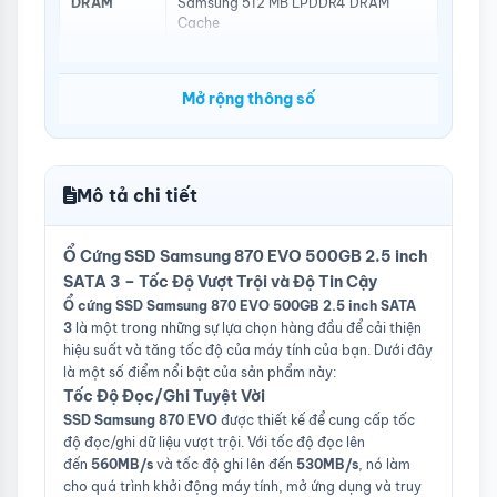
DRAM
Samsung 512 MB LPDDR4 DRAM
Cache
NAND
Samsung V-NAND 3bit MLC
Mở rộng thông số
Tốc độ đọc
560 MB/s
tuần tự
Tốc độ ghi
530 MB/s
tuần tự
Mô tả chi tiết
Tốc độ đọc
98,000 IOPS
ngẫu nhiên
Ổ Cứng SSD Samsung 870 EVO 500GB 2.5 inch
Tốc độ ghi
88,000 IOPS
SATA 3 – Tốc Độ Vượt Trội và Độ Tin Cậy
ngẫu nhiên
Ổ cứng SSD Samsung 870 EVO 500GB 2.5 inch SATA
3
là một trong những sự lựa chọn hàng đầu để cải thiện
Phần mềm
Samsung Magician
hiệu suất và tăng tốc độ của máy tính của bạn. Dưới đây
là một số điểm nổi bật của sản phẩm này:
Độ bền
300 TB
Tốc Độ Đọc/Ghi Tuyệt Vời
(TBW)
SSD Samsung 870 EVO
được thiết kế để cung cấp tốc
Thời gian
60 tháng hoặc trong giới hạn TBW
độ đọc/ghi dữ liệu vượt trội. Với tốc độ đọc lên
bảo hành
(Tùy điều kiện nào đến trước)
đến
560MB/s
và tốc độ ghi lên đến
530MB/s
, nó làm
cho quá trình khởi động máy tính, mở ứng dụng và truy