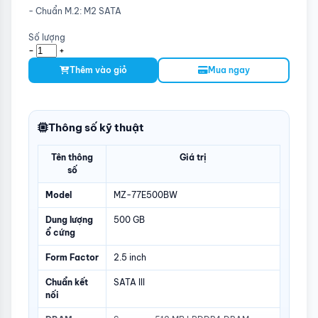
- Chuẩn M.2: M2 SATA
Số lượng
-
+
Thêm vào giỏ
Mua ngay
Thông số kỹ thuật
Tên thông
Giá trị
số
Model
MZ-77E500BW
Dung lượng
500 GB
ổ cứng
Form Factor
2.5 inch
Chuẩn kết
SATA III
nối