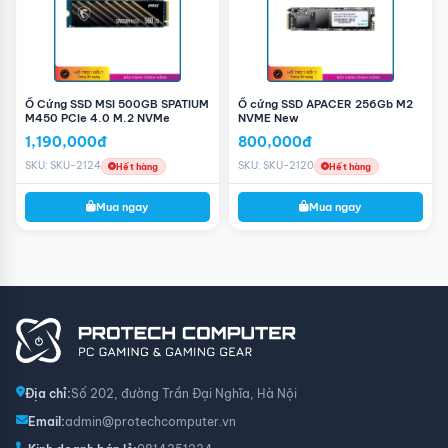
tính của bạn và lưu trữ dữ liệu cá nhân và công việc một
cách an toàn. Với tốc độ đọc/ghi tuyệt vời, dung lượng
lớn, và độ tin cậy của thương hiệu
Samsung
, sản phẩm
này sẽ làm cho máy tính của bạn hoạt động nhanh
chóng và hiệu quả.
Ổ Cứng SSD MSI 500GB SPATIUM
Ổ cứng SSD APACER 256Gb M2
M450 PCIe 4.0 M.2 NVMe
NVME New
1,190,000đ
800,000đ
SKU: SKU-2124
SKU: SKU-2120
Hết hàng
Hết hàng
Mua ngay
Mua ngay
Địa chỉ:
Số 202, đường Trần Đại Nghĩa, Hà Nội
Email:
admin@protechcomputer.vn