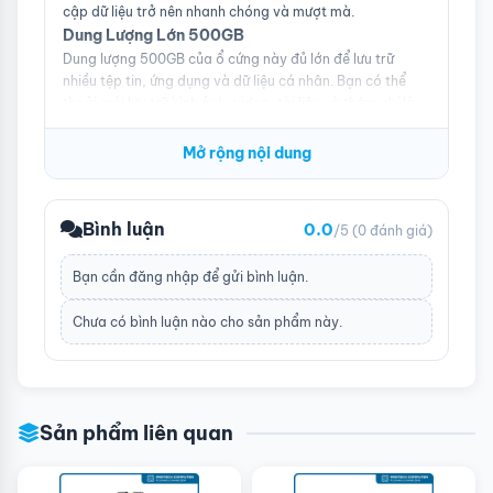
cập dữ liệu trở nên nhanh chóng và mượt mà.
Dung Lượng Lớn 500GB
Dung lượng 500GB của ổ cứng này đủ lớn để lưu trữ
nhiều tệp tin, ứng dụng và dữ liệu cá nhân. Bạn có thể
thoải mái lưu trữ hình ảnh, video, tài liệu và thậm chí là
các ứng dụng và game lớn mà không lo lắng về thiếu
dung lượng.
Mở rộng nội dung
Bình luận
0.0
/5
(0 đánh giá)
Bạn cần
đăng nhập
để gửi bình luận.
Chưa có bình luận nào cho sản phẩm này.
Sản phẩm liên quan