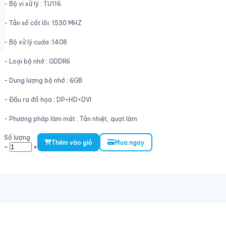
- Bộ vi xử lý : TU116
- Tần số cốt lõi: 1530 MHZ
- Bộ xử lý cuda :1408
- Loại bộ nhớ : GDDR6
- Dung lượng bộ nhớ : 6GB
- Đầu ra đồ họa : DP+HD+DVI
- Phương pháp làm mát : Tản nhiệt, quạt làm
Số lượng
Thêm vào giỏ
Mua ngay
-
+