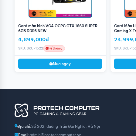
Card màn hình VGA OCPC GTX 1660 SUPER
Card Màn H
6GB DDR6 NEW
Gaming X T
4,899,000đ
24,999,
SKU: SKU-1522
SKU: SKU-15
Hết hàng
Mua ngay
Địa chỉ:
Số 202, đường Trần Đại Nghĩa, Hà Nội
Email:
admin@protechcomputer.vn