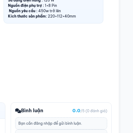
Sử dụng điện năng :
120 W
Nguồn điện phụ trợ :
1×8 Pin
Nguồn yêu cầu :
450w trở lên
Kích thước sản phẩm:
220×112×40mm
Bình luận
0.0
/5
(0 đánh giá)
Bạn cần
đăng nhập
để gửi bình luận.