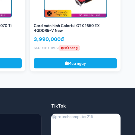
070 Ti
Card màn hình Colorful GTX 1650 EX
4GDDR6-V New
3,990,000đ
SKU: SKU-1502
Hết hàng
Mua ngay
TikTok
@protechcomputer216