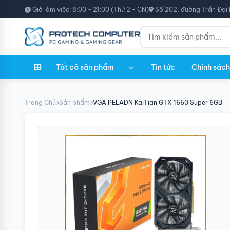
Giờ làm việc: 8:00 - 21:00 (Thứ 2 - CN)
Số 202, đường Trần Đại 
Tất cả sản phẩm
Tin tức
Chính sách
Trang Chủ
Sản phẩm
VGA PELADN KaiTian GTX 1660 Super 6GB