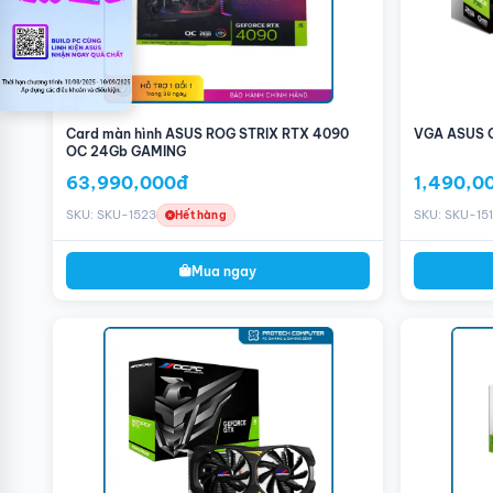
Card màn hình ASUS ROG STRIX RTX 4090
VGA ASUS 
OC 24Gb GAMING
63,990,000đ
1,490,0
SKU: SKU-1523
SKU: SKU-15
Hết hàng
Mua ngay