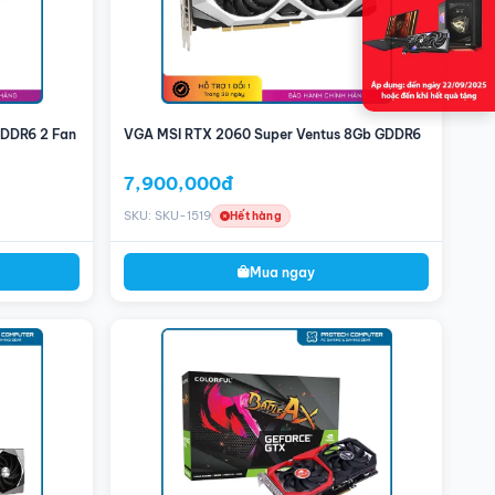
GDDR6 2 Fan
VGA MSI RTX 2060 Super Ventus 8Gb GDDR6
7,900,000đ
SKU: SKU-1519
Hết hàng
Mua ngay