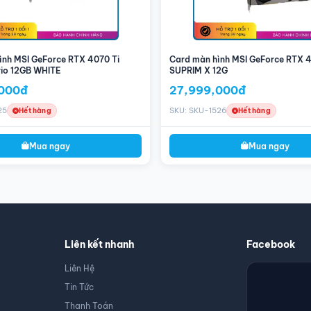
ình MSI GeForce RTX 4070 Ti
Card màn hình MSI GeForce RTX 4
rio 12GB WHITE
SUPRIM X 12G
000đ
27,999,000đ
25
SKU: SKU-1526
Hết hàng
Hết hàng
Mua ngay
Mua ngay
Liên kết nhanh
Facebook
Liên Hệ
Tin Tức
Thanh Toán