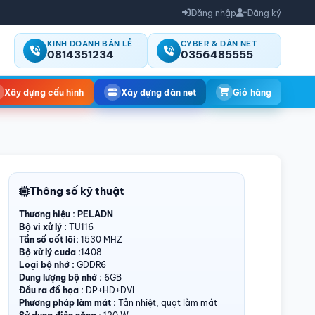
Đăng nhập
Đăng ký
KINH DOANH BÁN LẺ
CYBER & DÀN NET
0814351234
0356485555
Xây dựng cấu hình
Xây dựng dàn net
Giỏ hàng
Thông số kỹ thuật
Thương hiệu : PELADN
Bộ vi xử lý :
TU116
Tần số cốt lõi:
1530 MHZ
Bộ xử lý cuda :
1408
Loại bộ nhớ :
GDDR6
Dung lượng bộ nhớ :
6GB
Đầu ra đồ họa :
DP+HD+DVI
Phương pháp làm mát :
Tản nhiệt, quạt làm mát