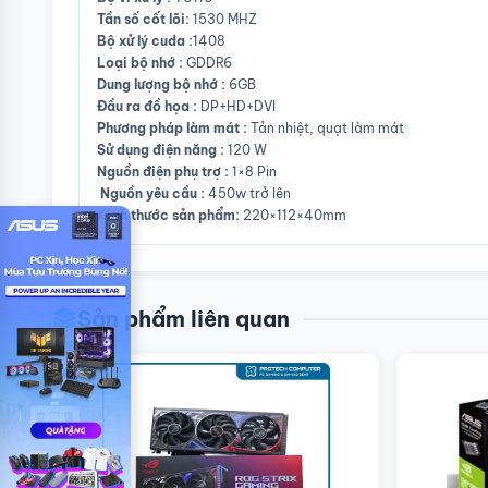
Tần số cốt lõi:
1530 MHZ
Bộ xử lý cuda :
1408
Loại bộ nhớ :
GDDR6
Dung lượng bộ nhớ :
6GB
Đầu ra đồ họa :
DP+HD+DVI
Phương pháp làm mát :
Tản nhiệt, quạt làm mát
Sử dụng điện năng :
120 W
Nguồn điện phụ trợ :
1×8 Pin
Nguồn yêu cầu :
450w trở lên
Kích thước sản phẩm:
220×112×40mm
Sản phẩm liên quan