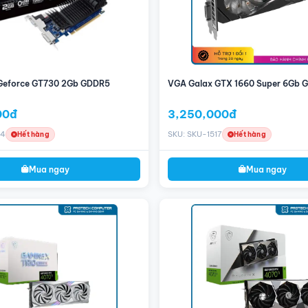
Geforce GT730 2Gb GDDR5
VGA Galax GTX 1660 Super 6Gb 
00đ
3,250,000đ
14
SKU: SKU-1517
Hết hàng
Hết hàng
Mua ngay
Mua ngay