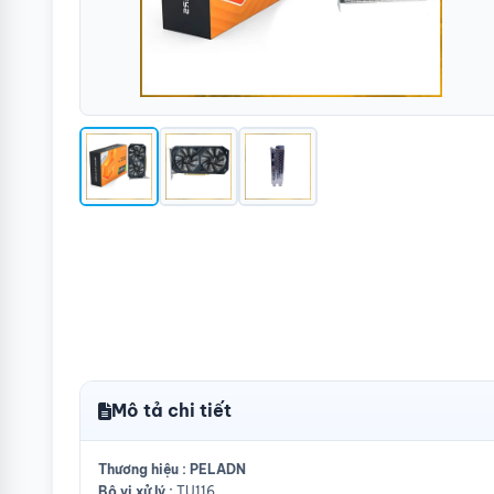
Mô tả chi tiết
Thương hiệu : PELADN
Bộ vi xử lý :
TU116