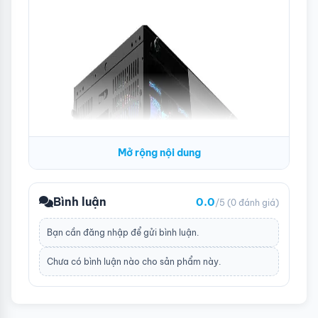
Driver bays
3.5′ HDD x 2 / 2.5′ SSD x 2
Khe cắm mở rộng PCI
x 7
Kích thước
L: 440 x W: 280 x H: 427
mm
Mở rộng nội dung
Bình luận
0.0
/5
(0 đánh giá)
Bạn cần
đăng nhập
để gửi bình luận.
Chưa có bình luận nào cho sản phẩm này.