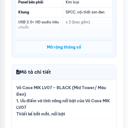
Panel bên phải
Kim loại
Khung
SPCC, nội thất sơn đen
USB 2.0+ HD audio tiêu
x 2 (bao gồm)
chuẩn
USB 3.0
x 1 (bao gồm)
Mở rộng thông số
Đáy
Bộ lọc bụi bẩn
Trên
Bộ lọc bụi nam châm
Vị trí / loại PSU
Dưới / ATX
Mô tả chi tiết
Hỗ trợ Mainboard
ATX / M-ATX
Vỏ Case MIK LV07 – BLACK (Mid Tower/ Màu
Các cổng dành riêng
Mặt trước: 3 x 120mm
cho quạt
(tùy chọn)
Đen)
Mặt sau: 1 x 120mm (tùy
1. Ưu điểm và tính năng nổi bật của Vỏ Case MIK
chọn)
LV07
Trên cùng: 3 x 120mm
(tùy chọn)
Thiết kế bắt mắt, nổi bật
Vỏ PSU: 3 x 120mm (Tùy
chọn)