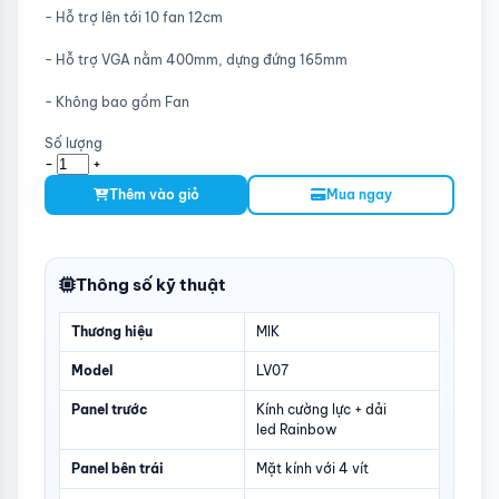
- Hỗ trợ lên tới 10 fan 12cm
- Hỗ trợ VGA nằm 400mm, dựng đứng 165mm
- Không bao gồm Fan
Số lượng
-
+
Thêm vào giỏ
Mua ngay
Thông số kỹ thuật
Thương hiệu
MIK
Model
LV07
Panel trước
Kính cường lực + dải
led Rainbow
Panel bên trái
Mặt kính với 4 vít