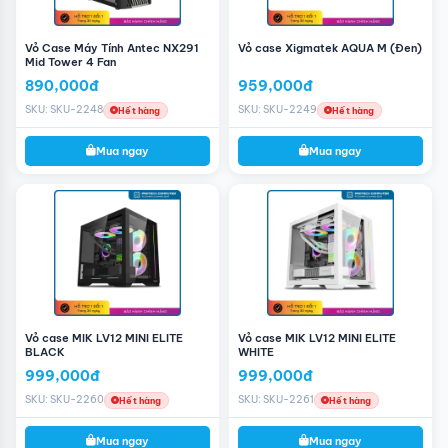
Vỏ Case Máy Tính Antec NX291
Vỏ case Xigmatek AQUA M (Đen)
Mid Tower 4 Fan
890,000đ
959,000đ
SKU: SKU-2248
SKU: SKU-2249
Hết hàng
Hết hàng
Mua ngay
Mua ngay
Vỏ case MIK LV12 MINI ELITE
Vỏ case MIK LV12 MINI ELITE
BLACK
WHITE
999,000đ
999,000đ
SKU: SKU-2260
SKU: SKU-2261
Hết hàng
Hết hàng
Mua ngay
Mua ngay