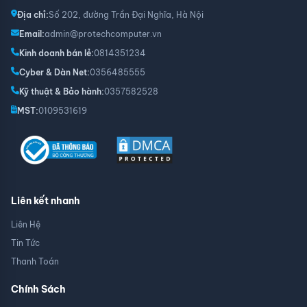
Case MIK LV07 BLACK đem đến những cổng I/O đa dụng
Địa chỉ:
Số 202, đường Trần Đại Nghĩa, Hà Nội
và phổ biến nhất hiện nay như USB 2.0, USB 3.2, jack
Audio (Mic in/Audio out), nút Reset và nút Power.
Email:
admin@protechcomputer.vn
Kinh doanh bán lẻ:
0814351234
Cyber & Dàn Net:
0356485555
Kỹ thuật & Bảo hành:
0357582528
MST:
0109531619
Liên kết nhanh
Liên Hệ
Tin Tức
Thanh Toán
Chính Sách