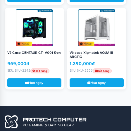
Vỏ Case CENTAUR CT-V001 Đen
Vỏ case Xigmatek AQUA III
ARCTIC
969,000đ
1,390,000đ
SKU: SKU-2242
SKU: SKU-2256
Hết hàng
Hết hàng
Vỏ máy tính MIK LV07 BLACK
cung cấp cho bạn không
gian thoải mái để lắp đặt những chiếc fan tản nhiệt, bao
Mua ngay
Mua ngay
gồm mặt trước với 3 x 120mm, mặt sau với 1 x 120mm,
bên trên với 3 x 120mm và phần vỏ PSU là 3 x 120mm.
Tất cả những chiếc fan tản nhiệt cũng có thể tô điểm
cho
bộ PC Gaming
với hiệu ứng đèn LED rực rỡ.
MIK LV07 BLACK
cho bạn khu vực lắp đặt HDD và SSD
rộng lớn giúp cho khả năng hoạt động được tối ưu khi dễ
dàng thoát nhiệt. Hai ổ HDD 3.5’ và hai ổ SSD 2.5’ là tất
cả những bộ nhớ mà bạn có thể trang bị trên chiếc
case.