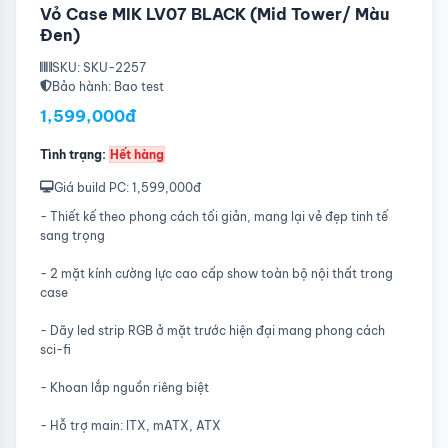
Vỏ Case MIK LV07 BLACK (Mid Tower/ Màu
Đen)
SKU: SKU-2257
Bảo hành: Bao test
1,599,000đ
Tình trạng:
Hết hàng
Giá build PC: 1,599,000đ
- Thiết kế theo phong cách tối giản, mang lại vẻ đẹp tinh tế
sang trọng
- 2 mặt kính cường lực cao cấp show toàn bộ nội thất trong
case
- Dãy led strip RGB ở mặt trước hiện đại mang phong cách
sci-fi
- Khoan lắp nguồn riêng biệt
- Hỗ trợ main: ITX, mATX, ATX