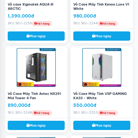
Vỏ case Xigmatek AQUA III
Vỏ Case Máy Tính Kenoo Luxe V1
ARCTIC
White
1,390,000đ
980,000đ
SKU: SKU-2256
SKU: SKU-2244
Hết hàng
Hết hàng
Mua ngay
Mua ngay
Vỏ Case Máy Tính Antec NX291
Vỏ Case Máy Tính VSP GAMING
Mid Tower 4 Fan
KA33 - White
890,000đ
550,000đ
SKU: SKU-2248
SKU: SKU-2253
Hết hàng
Hết hàng
Mua ngay
Mua ngay