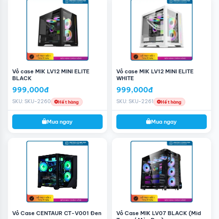
Vỏ case MIK LV12 MINI ELITE
Vỏ case MIK LV12 MINI ELITE
BLACK
WHITE
999,000đ
999,000đ
SKU: SKU-2260
SKU: SKU-2261
Hết hàng
Hết hàng
Mua ngay
Mua ngay
Vỏ Case CENTAUR CT-V001 Đen
Vỏ Case MIK LV07 BLACK (Mid