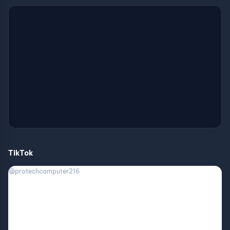
TikTok
@protechcomputer216