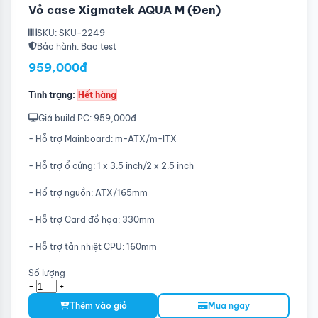
Vỏ case Xigmatek AQUA M (Đen)
SKU: SKU-2249
Bảo hành: Bao test
959,000đ
Tình trạng:
Hết hàng
Giá build PC: 959,000đ
- Hỗ trợ Mainboard: m-ATX/m-ITX
- Hỗ trợ ổ cứng: 1 x 3.5 inch/2 x 2.5 inch
- Hổ trợ nguồn: ATX/165mm
- Hỗ trợ Card đồ họa: 330mm
- Hỗ trợ tản nhiệt CPU: 160mm
Số lượng
-
+
Thêm vào giỏ
Mua ngay