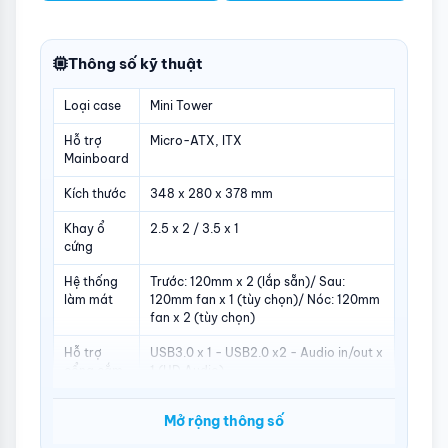
Thông số kỹ thuật
Loại case
Mini Tower
Hỗ trợ
Micro-ATX, ITX
Mainboard
Kích thước
348 x 280 x 378 mm
Khay ổ
2.5 x 2 / 3.5 x 1
cứng
Hệ thống
Trước: 120mm x 2 (lắp sẵn)/ Sau:
làm mát
120mm fan x 1 (tùy chọn)/ Nóc: 120mm
fan x 2 (tùy chọn)
Hỗ trợ
USB3.0 x 1 - USB2.0 x2 - Audio in/out x
cổng cắm
1 (HD Audio)
Chất liệu
Steel
Mở rộng thông số
Cổng giao
USB3.0 x 1 - USB2.0 x2 - Audio in/out x