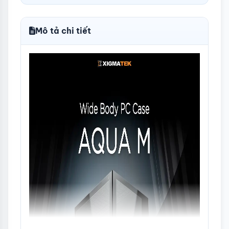
tiếp
1 (HD Audio)
Màu sắc
Đen
Mô tả chi tiết
THÔNG TIN KHÁC
Mô tả
Hỗ trợ tản nhiệt CPU 160mm Hỗ trợ
khác
VGA 330mm 2 MẶT KÍNH CƯỜNG LỰC
(HÔNG TRÁI - PHẢI)