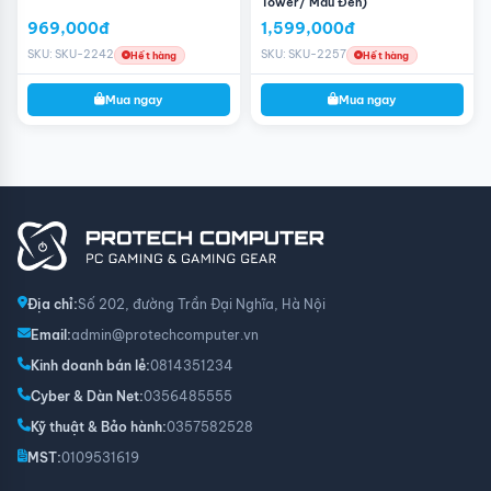
Tower/ Màu Đen)
969,000đ
1,599,000đ
SKU: SKU-2242
SKU: SKU-2257
Hết hàng
Hết hàng
Mua ngay
Mua ngay
Địa chỉ:
Số 202, đường Trần Đại Nghĩa, Hà Nội
Email:
admin@protechcomputer.vn
Kinh doanh bán lẻ:
0814351234
Cyber & Dàn Net:
0356485555
Kỹ thuật & Bảo hành:
0357582528
MST:
0109531619