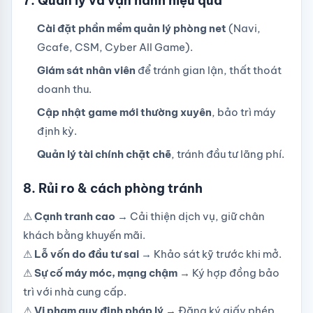
7. Quản lý và vận hành hiệu quả
Cài đặt phần mềm quản lý phòng net
(Navi,
Gcafe, CSM, Cyber All Game).
Giám sát nhân viên
để tránh gian lận, thất thoát
doanh thu.
Cập nhật game mới thường xuyên
, bảo trì máy
định kỳ.
Quản lý tài chính chặt chẽ
, tránh đầu tư lãng phí.
8. Rủi ro & cách phòng tránh
⚠
Cạnh tranh cao
→ Cải thiện dịch vụ, giữ chân
khách bằng khuyến mãi.
⚠
Lỗ vốn do đầu tư sai
→ Khảo sát kỹ trước khi mở.
⚠
Sự cố máy móc, mạng chậm
→ Ký hợp đồng bảo
trì với nhà cung cấp.
⚠
Vi phạm quy định pháp lý
→ Đăng ký giấy phép