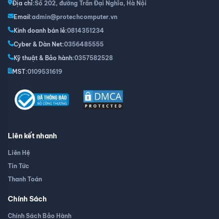
Địa chỉ:
Số 202, đường Trần Đại Nghĩa, Hà Nội
Email:
admin@protechcomputer.vn
Kinh doanh bán lẻ:
0814351234
Cyber & Dàn Net:
0356485555
Kỹ thuật & Bảo hành:
0357582528
MST:
0109531619
Liên kết nhanh
Liên Hệ
Tin Tức
Thanh Toán
Chính Sách
Chính Sách Bảo Hành