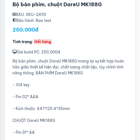
Bộ bàn phím, chuột DareU MK188G
SKU: SKU-2493
Bảo hành: Bao test
250,000đ
Tình trạng:
Hết hàng
Giá build PC: 250,000đ
Bộ bàn phím, chuột DareU MK188G mang lại sự kết hợp hoàn
hảo giữa thiết kế hiện đại, chất lượng chất liệu, tùy chỉnh tính
năng thông. BÀN PHÍM DareU MK188G
- 104 key
- Pin 02* AAA
- Kích thước: 441*125.4*35mm
CHUỘT DareU MK188G
- Pin 01* AA