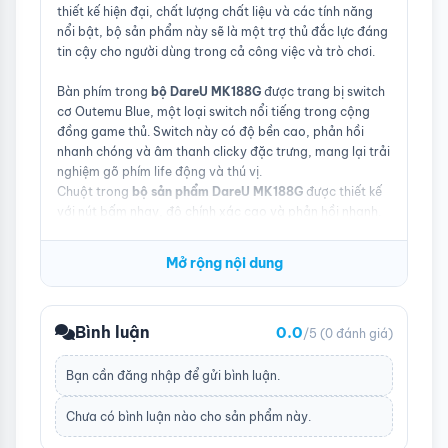
thiết kế hiện đại, chất lượng chất liệu và các tính năng
nổi bật, bộ sản phẩm này sẽ là một trợ thủ đắc lực đáng
tin cậy cho người dùng trong cả công việc và trò chơi.
Bàn phím trong
bộ DareU MK188G
được trang bị switch
cơ Outemu Blue, một loại switch nổi tiếng trong cộng
đồng game thủ. Switch này có độ bền cao, phản hồi
nhanh chóng và âm thanh clicky đặc trưng, ​​mang lại trải
nghiệm gõ phím life động và thú vị.
Chuột trong
bộ sản phẩm DareU MK188G
được thiết kế
với nút bấm nhạy, độ chính xác cao và phản hồi nhanh.
Nó cung cấp nhiều tùy chọn chế độ DPI để điều chỉnh tốc
độ di chuyển của chuột theo yêu cầu của cá nhân.
Mở rộng nội dung
Cả
bàn phím và chuột trong bộ DareU MK188G
được
thiết kế theo yếu tố công thái học, nhằm tối ưu hóa sự
thoải mái và giảm căng thẳng trong quá trình sử dụng
Bình luận
0.0
trong thời gian dài.
/5
(0 đánh giá)
Bạn cần
đăng nhập
để gửi bình luận.
Chưa có bình luận nào cho sản phẩm này.