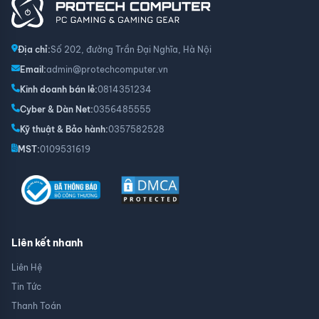
Địa chỉ:
Số 202, đường Trần Đại Nghĩa, Hà Nội
Email:
admin@protechcomputer.vn
Kinh doanh bán lẻ:
0814351234
Cyber & Dàn Net:
0356485555
Kỹ thuật & Bảo hành:
0357582528
MST:
0109531619
Liên kết nhanh
Liên Hệ
Tin Tức
Thanh Toán