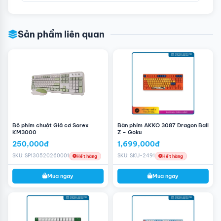
Sản phẩm liên quan
Bộ phím chuột Giả cơ Sorex
Bàn phím AKKO 3087 Dragon Ball
KM3000
Z – Goku
250,000đ
1,699,000đ
SKU: SP130520260001
SKU: SKU-2491
Hết hàng
Hết hàng
Mua ngay
Mua ngay