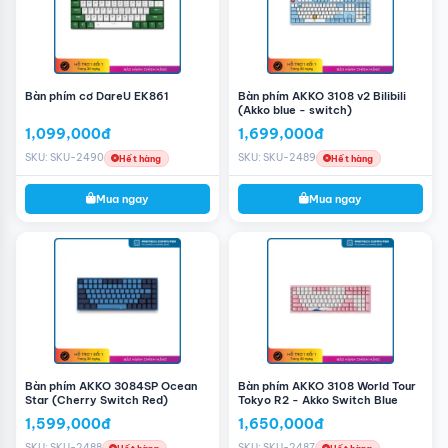
Bàn phím cơ DareU EK861
Bàn phím AKKO 3108 v2 Bilibili
(Akko blue - switch)
1,099,000đ
1,699,000đ
SKU: SKU-2490
SKU: SKU-2489
Hết hàng
Hết hàng
Mua ngay
Mua ngay
Bàn phím AKKO 3084SP Ocean
Bàn phím AKKO 3108 World Tour
Star (Cherry Switch Red)
Tokyo R2 - Akko Switch Blue
1,599,000đ
1,650,000đ
SKU: SKU-2488
SKU: SKU-2487