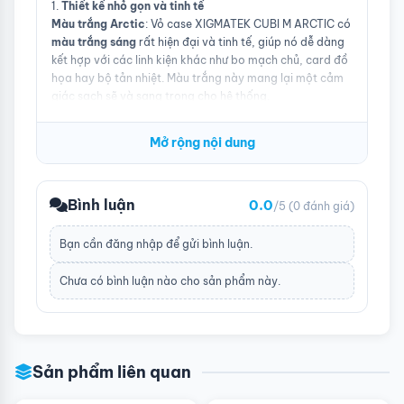
1.
Thiết kế nhỏ gọn và tinh tế
Màu trắng Arctic
: Vỏ case XIGMATEK CUBI M ARCTIC có
màu trắng sáng
rất hiện đại và tinh tế, giúp nó dễ dàng
kết hợp với các linh kiện khác như bo mạch chủ, card đồ
họa hay bộ tản nhiệt. Màu trắng này mang lại một cảm
giác sạch sẽ và sang trọng cho hệ thống.
Kích thước nhỏ gọn (M-ATX)
: Thiết kế
mid-tower M-
ATX
giúp vỏ case này rất phù hợp cho những người cần
Mở rộng nội dung
một hệ thống nhỏ gọn, không chiếm quá nhiều không
gian, nhưng vẫn đảm bảo hiệu năng mạnh mẽ. Đây là lựa
chọn lý tưởng cho những ai muốn xây dựng một máy tính
Bình luận
0.0
chơi game hoặc làm việc mà không cần một thùng máy
/5
(0 đánh giá)
quá cồng kềnh.
Bạn cần
đăng nhập
để gửi bình luận.
Chưa có bình luận nào cho sản phẩm này.
Sản phẩm liên quan