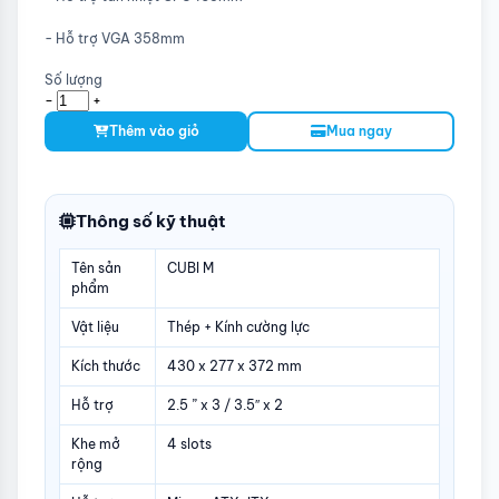
- Hỗ trợ VGA 358mm
Số lượng
-
+
Thêm vào giỏ
Mua ngay
Thông số kỹ thuật
Tên sản
CUBI M
phẩm
Vật liệu
Thép + Kính cường lực
Kích thước
430 x 277 x 372 mm
Hỗ trợ
2.5 ” x 3 / 3.5″ x 2
Khe mở
4 slots
rộng