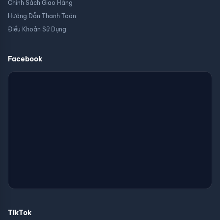
Chính Sách Giao Hàng
Hướng Dẫn Thanh Toán
Điều Khoản Sử Dụng
Facebook
5.
Tính năng tiện ích
Cổng kết nối phía trước
: XIGMATEK CUBI M ARCTIC có
các cổng kết nối tiện dụng như
USB 3.0
và
USB 2.0
,
cùng với
jack cắm tai nghe và mic
, giúp bạn dễ dàng
kết nối các thiết bị ngoại vi mà không cần mở thùng
máy.
Bảng điều khiển LED RGB (Tuỳ chọn)
: Một số phiên bản
của XIGMATEK CUBI M ARCTIC được trang bị hệ thống
đèn
LED RGB
, cho phép người dùng thay đổi màu sắc và
hiệu ứng ánh sáng của các quạt và linh kiện. Điều này
mang lại vẻ ngoài sinh động và cuốn hút cho hệ thống
máy tính.
6.
Bảo vệ và dễ bảo dưỡng
Lưới lọc bụi
: XIGMATEK CUBI M ARCTIC trang bị các
lưới
TikTok
lọc bụi
ở mặt trước và dưới để ngăn bụi bẩn xâm nhập