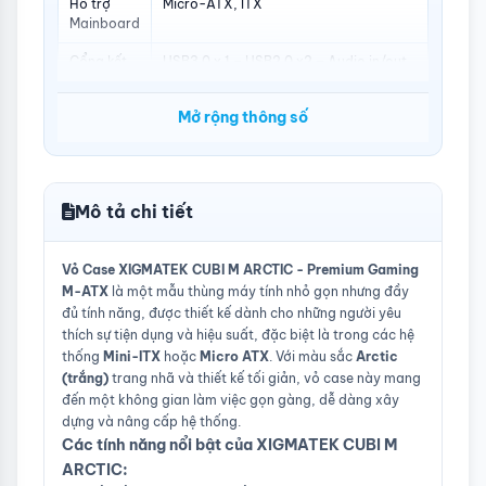
Hỗ trợ
Micro-ATX, ITX
Mainboard
Cổng kết
USB3.0 x 1 – USB2.0 x2 – Audio in/out
nối
x 1 (HD Audio)
Mở rộng thông số
Hỗ trợ tản
165 mm
nhiệt CPU
Hỗ trợ
358 mm
VGA
Mô tả chi tiết
Quạt tản
Nóc: 120 mm x3 / Sau: 120 mm x1 /
nhiệt
Hông: 120 mm x2 / Dưới: 120 mm x3
Vỏ Case XIGMATEK CUBI M ARCTIC - Premium Gaming
M-ATX
là một mẫu thùng máy tính nhỏ gọn nhưng đầy
đủ tính năng, được thiết kế dành cho những người yêu
thích sự tiện dụng và hiệu suất, đặc biệt là trong các hệ
thống
Mini-ITX
hoặc
Micro ATX
. Với màu sắc
Arctic
(trắng)
trang nhã và thiết kế tối giản, vỏ case này mang
đến một không gian làm việc gọn gàng, dễ dàng xây
dựng và nâng cấp hệ thống.
Các tính năng nổi bật của
XIGMATEK CUBI M
ARCTIC
: