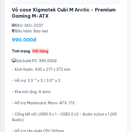
Vỏ case Xigmatek Cubi M Arctic - Premium
Gaming M-ATX
SKU: SKU-2237
Bảo hành: Bao test
990,000đ
Tình trạng:
Hết hàng
Giá build PC: 990,000đ
- Kích thước: 430 x 277 x 372 mm
- Hỗ trợ: 2.5 "" x 3 / 3.5"" x 2
- Khe mở rộng: 4 slots
- Hỗ trợ Mainboard: Micro-ATX, ITX
- Cổng kết nối: USB3.0 x 1 - USB2.0 x2 - Audio in/out x 1 (HD
Audio)
- Hỗ trợ tản nhiệt CPU 165mm