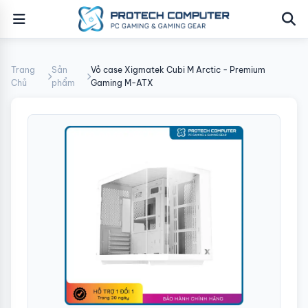
Trang
Sản
Vỏ case Xigmatek Cubi M Arctic - Premium
Chủ
phẩm
Gaming M-ATX