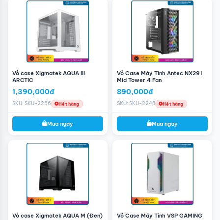
Vỏ case Xigmatek AQUA III
Vỏ Case Máy Tính Antec NX291
ARCTIC
Mid Tower 4 Fan
1,390,000đ
890,000đ
SKU: SKU-2256
SKU: SKU-2248
Hết hàng
Hết hàng
Mua ngay
Mua ngay
Vỏ case Xigmatek AQUA M (Đen)
Vỏ Case Máy Tính VSP GAMING